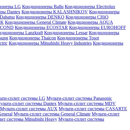
ионеры LG
Кондиционеры Ballu
Кондиционеры Electrolux
ры Dantex
Кондиционеры KALASHNIKOV
Кондиционеры
Dahatsu
Кондиционеры DENKO
Кондиционеры CHiQ
EK
Кондиционеры General Climate
Кондиционеры AQUA
AICOND
Кондиционеры ECOSTAR
Кондиционеры EUROHOFF
ндиционеры Lanzkraft
Кондиционеры Lessar
Кондиционеры
sung
Кондиционеры Thaicon
Кондиционеры Tosot
tric
Кондиционеры Mitsubishi Heavy Industries
Кондиционеры
ьти-сплит системы LG
Мульти-сплит системы Panasonic
ульти-сплит системы Dantex
Мульти-сплит системы MDV
Мульти-сплит системы AUX
Мульти-сплит системы CASARTE
eneral
Мульти-сплит системы General Climate
Мульти-сплит
ит системы Mitsubishi Heavy
Мульти-сплит системы