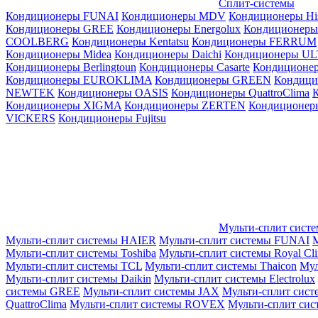
Сплит-системы
Кондиционеры FUNAI
Кондиционеры MDV
Кондиционеры Hi
Кондиционеры GREE
Кондиционеры Energolux
Кондиционеры
СOOLBERG
Кондиционеры Kentatsu
Кондиционеры FERRUM
Кондиционеры Midea
Кондиционеры Daichi
Кондиционеры U
Кондиционеры Berlingtoun
Кондиционеры Casarte
Кондицион
Кондиционеры EUROKLIMA
Кондиционеры GREEN
Кондиц
NEWTEK
Кондиционеры OASIS
Кондиционеры QuattroClima
Кондиционеры XIGMA
Кондиционеры ZERTEN
Кондиционеры
VICKERS
Кондиционеры Fujitsu
Мульти-сплит сист
Мульти-сплит системы HAIER
Мульти-сплит системы FUNAI
М
Мульти-сплит системы Toshiba
Мульти-сплит системы Royal Cl
Мульти-сплит системы TCL
Мульти-сплит системы Thaicon
Мул
Мульти-сплит системы Daikin
Мульти-сплит системы Electrolux
системы GREE
Мульти-сплит системы JAX
Мульти-сплит сист
QuattroClima
Мульти-сплит системы ROVEX
Мульти-сплит сис