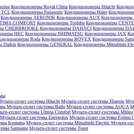
sense
Кондиционеры Royal Clima
Кондиционеры Hitachi
Кондиц
 TCL
Кондиционеры Panasonic
Кондиционеры Haier
Кондиционе
Кондиционеры AERONIK
Кондиционеры AUX
Кондиционеры 
LTIMA COMFORT
Кондиционеры Toshiba
Кондиционеры CENT
еры CHERBROOKE
Кондиционеры DAHACI
Кондиционеры D
ионеры HEC
Кондиционеры ISHIMATSU
Кондиционеры JAX
Ко
Кондиционеры Roda
Кондиционеры ROVEX
Кондиционеры Sam
 Daikin
Кондиционеры GENERAL
Кондиционеры Mitsubishi Elec
емы
ульти-сплит системы Hitachi
Мульти-сплит системы Hisense
Мул
ima
Мульти-сплит системы Ballu
Мульти-сплит системы AQUA
М
ьти-сплит системы Ultima Comfort
Мульти-сплит-системы MIdea
Мульти-сплит системы Energolux
Мульти-сплит системы Fujitsu G
емы Kentatsu
Мульти-сплит системы Mitsubishi Electric
Мульти-спл
темы Samsung
Мульти-сплит системы Tosot