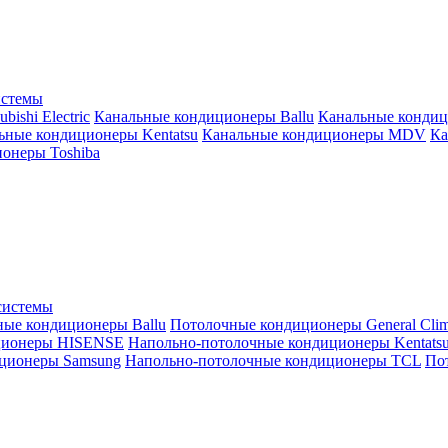
истемы
ishi Electric
Канальные кондиционеры Ballu
Канальные кондиц
ьные кондиционеры Kentatsu
Канальные кондиционеры MDV
Ка
онеры Toshiba
системы
ные кондиционеры Ballu
Потолочные кондиционеры General Clim
ционеры HISENSE
Напольно-потолочные кондиционеры Kentats
ционеры Samsung
Напольно-потолочные кондиционеры TCL
Пот