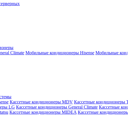
серверных
ионеры
ral Climate
Мобильные кондиционеры Hisense
Мобильные конд
истемы
ense
Кассетные кондиционеры MDV
Кассетные кондиционеры 
неры LG
Кассетные кондиционеры General Climate
Кассетные конд
atsu
Кассетные кондиционеры MIDEA
Кассетные кондиционер