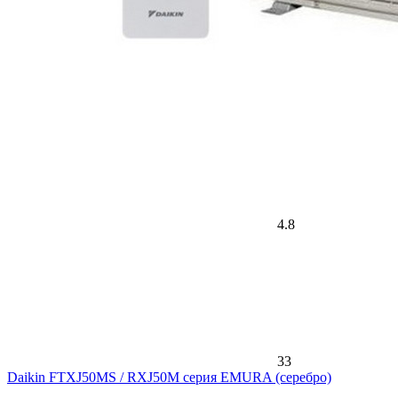
4.8
33
Daikin FTXJ50MS / RXJ50M серия EMURA (серебро)