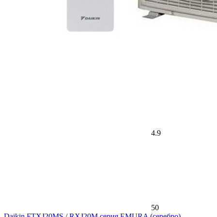
4.9
50
Daikin FTXJ20MS / RXJ20M серия EMURA (серебро)