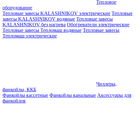
Тепловое
оборудование
Тепловые завесы KALASHNIKOV электрические
Тепловые
завесы KALASHNIKOV водяные
Тепловые завесы
KALASHNIKOV без нагрева
Обогреватели электрические
Тепловые завесы Тепломаш водяные
Тепловые завесы
Тепломаш электрические
Чиллеры,
фанкойлы, ККБ
Фанкойлы кассетные
Фанкойлы канальные
Аксессуары для
фанкойлов