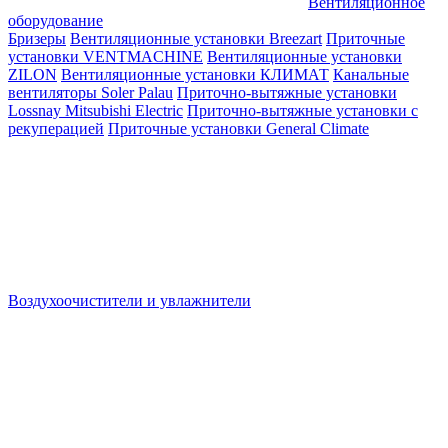
Вентиляционное
оборудование
Бризеры
Вентиляционные установки Breezart
Приточные
установки VENTMACHINE
Вентиляционные установки
ZILON
Вентиляционные установки КЛИМАТ
Канальные
вентиляторы Soler Palau
Приточно-вытяжные установки
Lossnay Mitsubishi Electric
Приточно-вытяжные установки с
рекуперацией
Приточные установки General Climate
Воздухоочистители и увлажнители