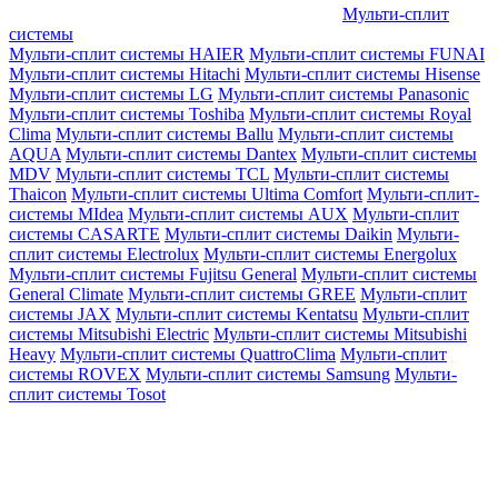
Мульти-сплит
системы
Мульти-сплит системы HAIER
Мульти-сплит системы FUNAI
Мульти-сплит системы Hitachi
Мульти-сплит системы Hisense
Мульти-сплит системы LG
Мульти-сплит системы Panasonic
Мульти-сплит системы Toshiba
Мульти-сплит системы Royal
Clima
Мульти-сплит системы Ballu
Мульти-сплит системы
AQUA
Мульти-сплит системы Dantex
Мульти-сплит системы
MDV
Мульти-сплит системы TCL
Мульти-сплит системы
Thaicon
Мульти-сплит системы Ultima Comfort
Мульти-сплит-
системы MIdea
Мульти-сплит системы AUX
Мульти-сплит
системы CASARTE
Мульти-сплит системы Daikin
Мульти-
сплит системы Electrolux
Мульти-сплит системы Energolux
Мульти-сплит системы Fujitsu General
Мульти-сплит системы
General Climate
Мульти-сплит системы GREE
Мульти-сплит
системы JAX
Мульти-сплит системы Kentatsu
Мульти-сплит
системы Mitsubishi Electric
Мульти-сплит системы Mitsubishi
Heavy
Мульти-сплит системы QuattroClima
Мульти-сплит
системы ROVEX
Мульти-сплит системы Samsung
Мульти-
сплит системы Tosot