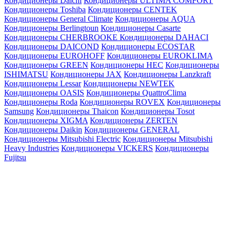
Кондиционеры Daichi
Кондиционеры ULTIMA COMFORT
Кондиционеры Toshiba
Кондиционеры CENTEK
Кондиционеры General Climate
Кондиционеры AQUA
Кондиционеры Berlingtoun
Кондиционеры Casarte
Кондиционеры CHERBROOKE
Кондиционеры DAHACI
Кондиционеры DAICOND
Кондиционеры ECOSTAR
Кондиционеры EUROHOFF
Кондиционеры EUROKLIMA
Кондиционеры GREEN
Кондиционеры HEC
Кондиционеры
ISHIMATSU
Кондиционеры JAX
Кондиционеры Lanzkraft
Кондиционеры Lessar
Кондиционеры NEWTEK
Кондиционеры OASIS
Кондиционеры QuattroClima
Кондиционеры Roda
Кондиционеры ROVEX
Кондиционеры
Samsung
Кондиционеры Thaicon
Кондиционеры Tosot
Кондиционеры XIGMA
Кондиционеры ZERTEN
Кондиционеры Daikin
Кондиционеры GENERAL
Кондиционеры Mitsubishi Electric
Кондиционеры Mitsubishi
Heavy Industries
Кондиционеры VICKERS
Кондиционеры
Fujitsu