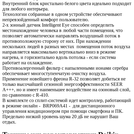
Внутренний блок кристально белого цвета идеально подходит
для любого интерьера.
Технологии собранные в одном устройстве обеспечивают
непревзойденный комфорт пользователю.
2-х зонный датчик Intelligent Eye способен определить
местонахождение человека в любой части помещения, что
позволяет автоматически направлять воздушный поток в
противоположную сторону от них. При нахождении
нескольких людей в разных местах помещения поток воздуха
направляется максимально вертикально вниз в режиме
нагрева, и горизонтально вдоль потолка - если система
работает на охлаждение.
Противоалергенный фильтр с напыленными ионами серебра
обеспечивает многоступенчатую очистку воздуха.
Применение новейшего фреона R-32 позволяет добиться не
только высочайшей сезонной энергоэффективности SEER
A+++, но и имеет наименьшее воздействие на озоновый слой,
по сравнению с R-410.
В комплекте со сплит-системой идет контроллер, работающий
в режиме онлайн - BRP069A41 - для дистанционного
управления кондиционером при помощи смартфона и ПК.
Предельно низкий уровень шума 20 дБ не нарушит Ваш
отдых.