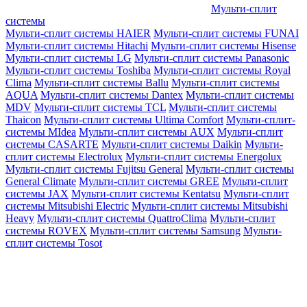
Мульти-сплит
системы
Мульти-сплит системы HAIER
Мульти-сплит системы FUNAI
Мульти-сплит системы Hitachi
Мульти-сплит системы Hisense
Мульти-сплит системы LG
Мульти-сплит системы Panasonic
Мульти-сплит системы Toshiba
Мульти-сплит системы Royal
Clima
Мульти-сплит системы Ballu
Мульти-сплит системы
AQUA
Мульти-сплит системы Dantex
Мульти-сплит системы
MDV
Мульти-сплит системы TCL
Мульти-сплит системы
Thaicon
Мульти-сплит системы Ultima Comfort
Мульти-сплит-
системы MIdea
Мульти-сплит системы AUX
Мульти-сплит
системы CASARTE
Мульти-сплит системы Daikin
Мульти-
сплит системы Electrolux
Мульти-сплит системы Energolux
Мульти-сплит системы Fujitsu General
Мульти-сплит системы
General Climate
Мульти-сплит системы GREE
Мульти-сплит
системы JAX
Мульти-сплит системы Kentatsu
Мульти-сплит
системы Mitsubishi Electric
Мульти-сплит системы Mitsubishi
Heavy
Мульти-сплит системы QuattroClima
Мульти-сплит
системы ROVEX
Мульти-сплит системы Samsung
Мульти-
сплит системы Tosot