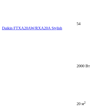
54
Daikin FTXA20AW/RXA20A Stylish
2000 Вт
2
20 м