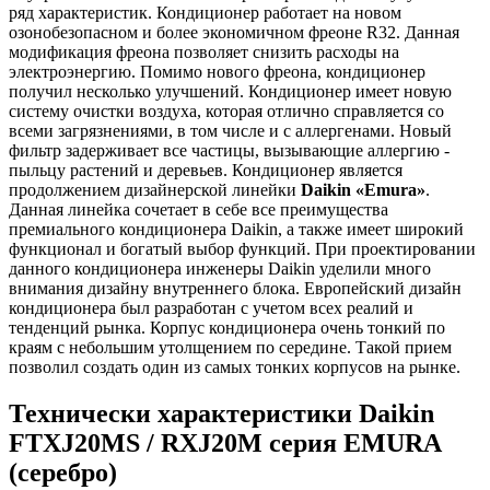
ряд характеристик. Кондиционер работает на новом
озонобезопасном и более экономичном фреоне R32. Данная
модификация фреона позволяет снизить расходы на
электроэнергию. Помимо нового фреона, кондиционер
получил несколько улучшений. Кондиционер имеет новую
систему очистки воздуха, которая отлично справляется со
всеми загрязнениями, в том числе и с аллергенами. Новый
фильтр задерживает все частицы, вызывающие аллергию -
пыльцу растений и деревьев. Кондиционер является
продолжением дизайнерской линейки
Daikin «Emura»
.
Данная линейка сочетает в себе все преимущества
премиального кондиционера Daikin, а также имеет широкий
функционал и богатый выбор функций. При проектировании
данного кондиционера инженеры Daikin уделили много
внимания дизайну внутреннего блока. Европейский дизайн
кондиционера был разработан с учетом всех реалий и
тенденций рынка. Корпус кондиционера очень тонкий по
краям с небольшим утолщением по середине. Такой прием
позволил создать один из самых тонких корпусов на рынке.
Технически характеристики Daikin
FTXJ20MS / RXJ20M серия EMURA
(серебро)