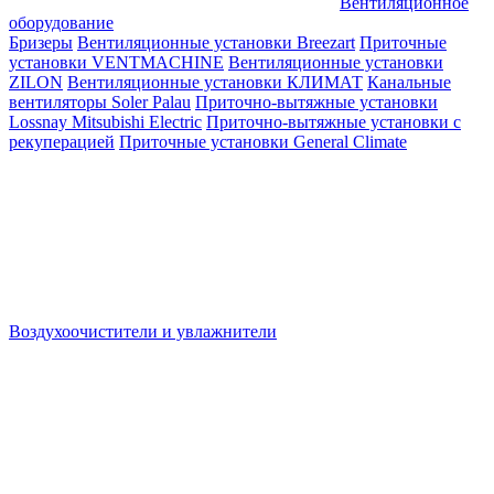
Вентиляционное
оборудование
Бризеры
Вентиляционные установки Breezart
Приточные
установки VENTMACHINE
Вентиляционные установки
ZILON
Вентиляционные установки КЛИМАТ
Канальные
вентиляторы Soler Palau
Приточно-вытяжные установки
Lossnay Mitsubishi Electric
Приточно-вытяжные установки с
рекуперацией
Приточные установки General Climate
Воздухоочистители и увлажнители