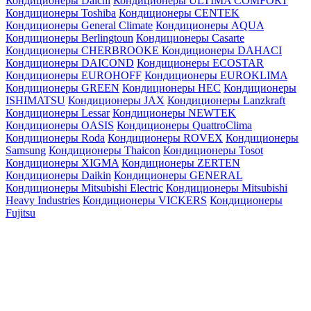
Кондиционеры Daichi
Кондиционеры ULTIMA COMFORT
Кондиционеры Toshiba
Кондиционеры CENTEK
Кондиционеры General Climate
Кондиционеры AQUA
Кондиционеры Berlingtoun
Кондиционеры Casarte
Кондиционеры CHERBROOKE
Кондиционеры DAHACI
Кондиционеры DAICOND
Кондиционеры ECOSTAR
Кондиционеры EUROHOFF
Кондиционеры EUROKLIMA
Кондиционеры GREEN
Кондиционеры HEC
Кондиционеры
ISHIMATSU
Кондиционеры JAX
Кондиционеры Lanzkraft
Кондиционеры Lessar
Кондиционеры NEWTEK
Кондиционеры OASIS
Кондиционеры QuattroClima
Кондиционеры Roda
Кондиционеры ROVEX
Кондиционеры
Samsung
Кондиционеры Thaicon
Кондиционеры Tosot
Кондиционеры XIGMA
Кондиционеры ZERTEN
Кондиционеры Daikin
Кондиционеры GENERAL
Кондиционеры Mitsubishi Electric
Кондиционеры Mitsubishi
Heavy Industries
Кондиционеры VICKERS
Кондиционеры
Fujitsu