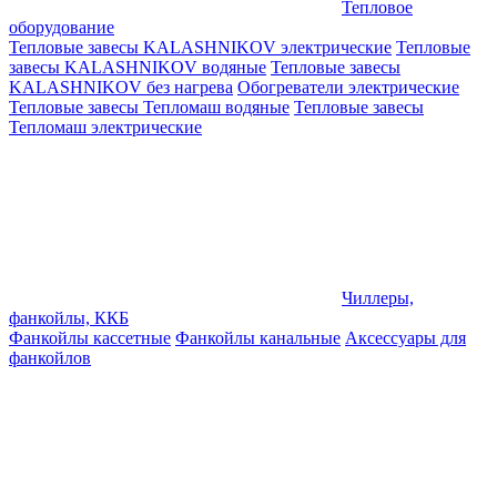
Тепловое
оборудование
Тепловые завесы KALASHNIKOV электрические
Тепловые
завесы KALASHNIKOV водяные
Тепловые завесы
KALASHNIKOV без нагрева
Обогреватели электрические
Тепловые завесы Тепломаш водяные
Тепловые завесы
Тепломаш электрические
Чиллеры,
фанкойлы, ККБ
Фанкойлы кассетные
Фанкойлы канальные
Аксессуары для
фанкойлов