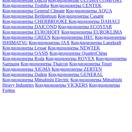
Кондиционеры Daichi
Кондиционеры ULTIMA COMFORT
Кондиционеры Toshiba
Кондиционеры CENTEK
Кондиционеры General Climate
Кондиционеры AQUA
Кондиционеры Berlingtoun
Кондиционеры Casarte
Кондиционеры CHERBROOKE
Кондиционеры DAHACI
Кондиционеры DAICOND
Кондиционеры ECOSTAR
Кондиционеры EUROHOFF
Кондиционеры EUROKLIMA
Кондиционеры GREEN
Кондиционеры HEC
Кондиционеры
ISHIMATSU
Кондиционеры JAX
Кондиционеры Lanzkraft
Кондиционеры Lessar
Кондиционеры NEWTEK
Кондиционеры OASIS
Кондиционеры QuattroClima
Кондиционеры Roda
Кондиционеры ROVEX
Кондиционеры
Samsung
Кондиционеры Thaicon
Кондиционеры Tosot
Кондиционеры XIGMA
Кондиционеры ZERTEN
Кондиционеры Daikin
Кондиционеры GENERAL
Кондиционеры Mitsubishi Electric
Кондиционеры Mitsubishi
Heavy Industries
Кондиционеры VICKERS
Кондиционеры
Fujitsu