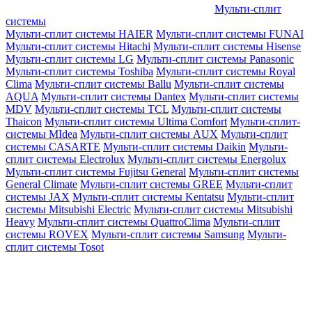
Мульти-сплит
системы
Мульти-сплит системы HAIER
Мульти-сплит системы FUNAI
Мульти-сплит системы Hitachi
Мульти-сплит системы Hisense
Мульти-сплит системы LG
Мульти-сплит системы Panasonic
Мульти-сплит системы Toshiba
Мульти-сплит системы Royal
Clima
Мульти-сплит системы Ballu
Мульти-сплит системы
AQUA
Мульти-сплит системы Dantex
Мульти-сплит системы
MDV
Мульти-сплит системы TCL
Мульти-сплит системы
Thaicon
Мульти-сплит системы Ultima Comfort
Мульти-сплит-
системы MIdea
Мульти-сплит системы AUX
Мульти-сплит
системы CASARTE
Мульти-сплит системы Daikin
Мульти-
сплит системы Electrolux
Мульти-сплит системы Energolux
Мульти-сплит системы Fujitsu General
Мульти-сплит системы
General Climate
Мульти-сплит системы GREE
Мульти-сплит
системы JAX
Мульти-сплит системы Kentatsu
Мульти-сплит
системы Mitsubishi Electric
Мульти-сплит системы Mitsubishi
Heavy
Мульти-сплит системы QuattroClima
Мульти-сплит
системы ROVEX
Мульти-сплит системы Samsung
Мульти-
сплит системы Tosot