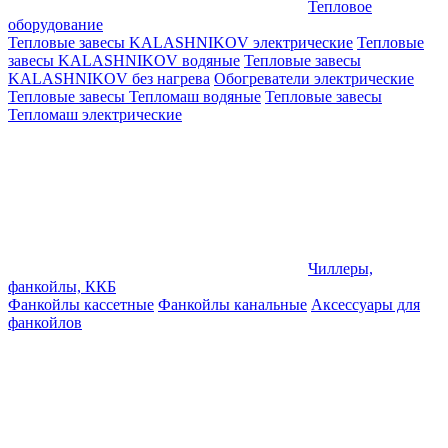
Тепловое
оборудование
Тепловые завесы KALASHNIKOV электрические
Тепловые
завесы KALASHNIKOV водяные
Тепловые завесы
KALASHNIKOV без нагрева
Обогреватели электрические
Тепловые завесы Тепломаш водяные
Тепловые завесы
Тепломаш электрические
Чиллеры,
фанкойлы, ККБ
Фанкойлы кассетные
Фанкойлы канальные
Аксессуары для
фанкойлов