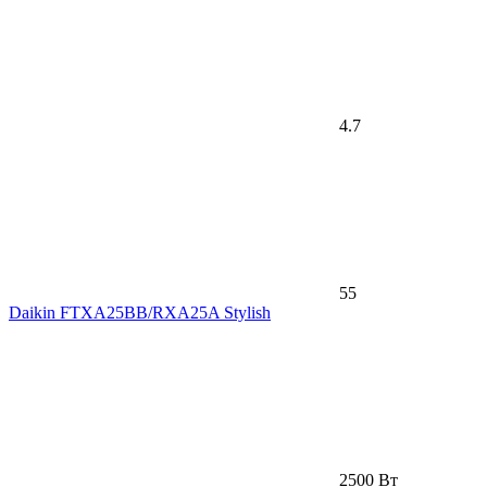
4.7
55
Daikin FTXA25BB/RXA25A Stylish
2500 Вт