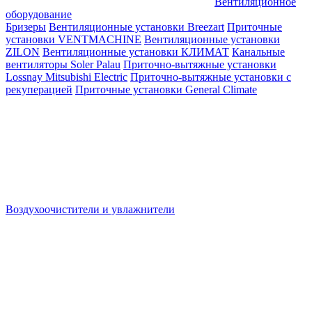
Вентиляционное
оборудование
Бризеры
Вентиляционные установки Breezart
Приточные
установки VENTMACHINE
Вентиляционные установки
ZILON
Вентиляционные установки КЛИМАТ
Канальные
вентиляторы Soler Palau
Приточно-вытяжные установки
Lossnay Mitsubishi Electric
Приточно-вытяжные установки с
рекуперацией
Приточные установки General Climate
Воздухоочистители и увлажнители