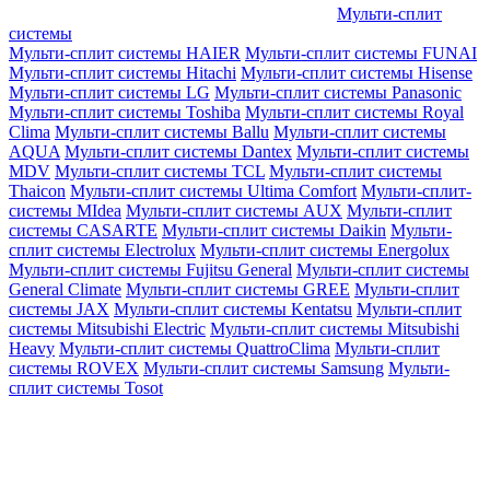
Мульти-сплит
системы
Мульти-сплит системы HAIER
Мульти-сплит системы FUNAI
Мульти-сплит системы Hitachi
Мульти-сплит системы Hisense
Мульти-сплит системы LG
Мульти-сплит системы Panasonic
Мульти-сплит системы Toshiba
Мульти-сплит системы Royal
Clima
Мульти-сплит системы Ballu
Мульти-сплит системы
AQUA
Мульти-сплит системы Dantex
Мульти-сплит системы
MDV
Мульти-сплит системы TCL
Мульти-сплит системы
Thaicon
Мульти-сплит системы Ultima Comfort
Мульти-сплит-
системы MIdea
Мульти-сплит системы AUX
Мульти-сплит
системы CASARTE
Мульти-сплит системы Daikin
Мульти-
сплит системы Electrolux
Мульти-сплит системы Energolux
Мульти-сплит системы Fujitsu General
Мульти-сплит системы
General Climate
Мульти-сплит системы GREE
Мульти-сплит
системы JAX
Мульти-сплит системы Kentatsu
Мульти-сплит
системы Mitsubishi Electric
Мульти-сплит системы Mitsubishi
Heavy
Мульти-сплит системы QuattroClima
Мульти-сплит
системы ROVEX
Мульти-сплит системы Samsung
Мульти-
сплит системы Tosot