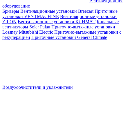
Вентиляционное
оборудование
Бризеры
Вентиляционные установки Breezart
Приточные
установки VENTMACHINE
Вентиляционные установки
ZILON
Вентиляционные установки КЛИМАТ
Канальные
вентиляторы Soler Palau
Приточно-вытяжные установки
Lossnay Mitsubishi Electric
Приточно-вытяжные установки с
рекуперацией
Приточные установки General Climate
Воздухоочистители и увлажнители