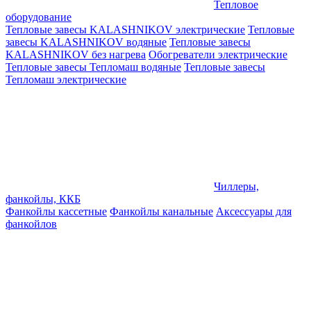
Тепловое
оборудование
Тепловые завесы KALASHNIKOV электрические
Тепловые
завесы KALASHNIKOV водяные
Тепловые завесы
KALASHNIKOV без нагрева
Обогреватели электрические
Тепловые завесы Тепломаш водяные
Тепловые завесы
Тепломаш электрические
Чиллеры,
фанкойлы, ККБ
Фанкойлы кассетные
Фанкойлы канальные
Аксессуары для
фанкойлов