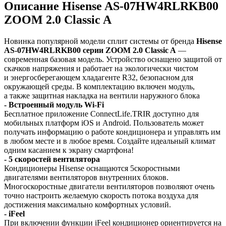
Описание Hisense AS-07HW4RLRKB00
ZOOM 2.0 Classic A
Новинка популярной модели сплит системы от бренда
Hisense
AS-07HW4RLRKB00 cерии ZOOM 2.0 Classic A
—
современная базовая модель. Устройство оснащено защитой от
скачков напряжения и работает на экологически чистом
и энергосберегающем хладагенте R32, безопасном для
окружающей среды. В комплектацию включен модуль,
а также защитная накладка на вентили наружного блока
- Встроенный модуль Wi-Fi
Бесплатное приложение ConnectLife.TRIR доступно для
мобильных платформ iOS и Android. Пользователь может
получать информацию о работе кондиционера и управлять им
в любом месте и в любое время. Создайте идеальный климат
одним касанием к экрану смартфона!
- 5 скоростей вентилятора
Кондиционеры Hisense оснащаются 5­скоростными
двигателями вентиляторов внутренних блоков.
Многоскоростные двигатели вентиляторов позволяют очень
точно настроить желаемую скорость потока воздуха для
достижения максимально комфортных условий.
- iFeel
При включении функции iFeel кондиционер ориентируется на