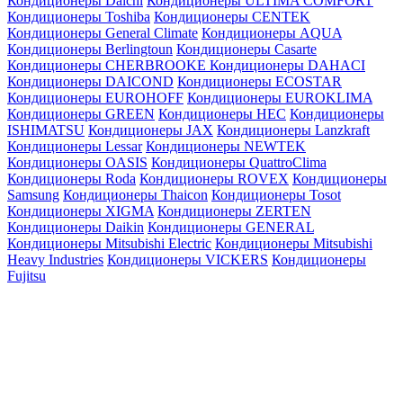
Кондиционеры Daichi
Кондиционеры ULTIMA COMFORT
Кондиционеры Toshiba
Кондиционеры CENTEK
Кондиционеры General Climate
Кондиционеры AQUA
Кондиционеры Berlingtoun
Кондиционеры Casarte
Кондиционеры CHERBROOKE
Кондиционеры DAHACI
Кондиционеры DAICOND
Кондиционеры ECOSTAR
Кондиционеры EUROHOFF
Кондиционеры EUROKLIMA
Кондиционеры GREEN
Кондиционеры HEC
Кондиционеры
ISHIMATSU
Кондиционеры JAX
Кондиционеры Lanzkraft
Кондиционеры Lessar
Кондиционеры NEWTEK
Кондиционеры OASIS
Кондиционеры QuattroClima
Кондиционеры Roda
Кондиционеры ROVEX
Кондиционеры
Samsung
Кондиционеры Thaicon
Кондиционеры Tosot
Кондиционеры XIGMA
Кондиционеры ZERTEN
Кондиционеры Daikin
Кондиционеры GENERAL
Кондиционеры Mitsubishi Electric
Кондиционеры Mitsubishi
Heavy Industries
Кондиционеры VICKERS
Кондиционеры
Fujitsu