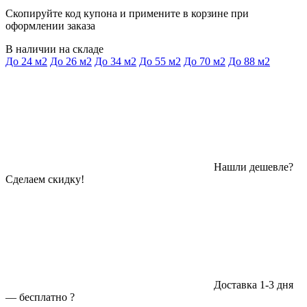
Скопируйте код купона и примените в корзине при
оформлении заказа
В наличии на складе
До 24 м2
До 26 м2
До 34 м2
До 55 м2
До 70 м2
До 88 м2
Нашли дешевле?
Сделаем скидку!
Доставка 1-3 дня
—
бесплатно
?