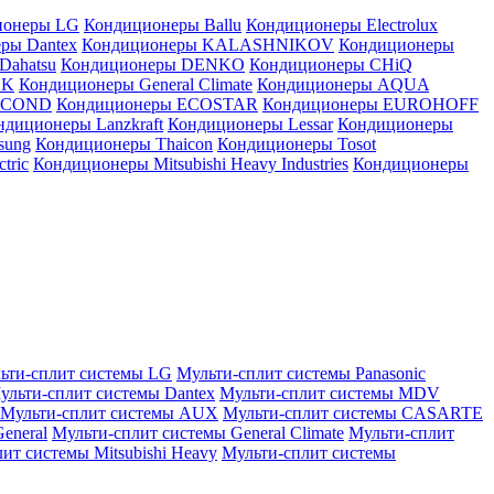
ионеры LG
Кондиционеры Ballu
Кондиционеры Electrolux
ры Dantex
Кондиционеры KALASHNIKOV
Кондиционеры
Dahatsu
Кондиционеры DENKO
Кондиционеры CHiQ
EK
Кондиционеры General Climate
Кондиционеры AQUA
AICOND
Кондиционеры ECOSTAR
Кондиционеры EUROHOFF
ндиционеры Lanzkraft
Кондиционеры Lessar
Кондиционеры
sung
Кондиционеры Thaicon
Кондиционеры Tosot
tric
Кондиционеры Mitsubishi Heavy Industries
Кондиционеры
ьти-сплит системы LG
Мульти-сплит системы Panasonic
ульти-сплит системы Dantex
Мульти-сплит системы MDV
Мульти-сплит системы AUX
Мульти-сплит системы CASARTE
eneral
Мульти-сплит системы General Climate
Мульти-сплит
ит системы Mitsubishi Heavy
Мульти-сплит системы