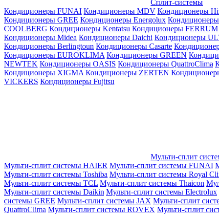
Сплит-системы
Кондиционеры FUNAI
Кондиционеры MDV
Кондиционеры Hi
Кондиционеры GREE
Кондиционеры Energolux
Кондиционеры
СOOLBERG
Кондиционеры Kentatsu
Кондиционеры FERRUM
Кондиционеры Midea
Кондиционеры Daichi
Кондиционеры U
Кондиционеры Berlingtoun
Кондиционеры Casarte
Кондицион
Кондиционеры EUROKLIMA
Кондиционеры GREEN
Кондиц
NEWTEK
Кондиционеры OASIS
Кондиционеры QuattroClima
Кондиционеры XIGMA
Кондиционеры ZERTEN
Кондиционеры
VICKERS
Кондиционеры Fujitsu
Мульти-сплит сист
Мульти-сплит системы HAIER
Мульти-сплит системы FUNAI
М
Мульти-сплит системы Toshiba
Мульти-сплит системы Royal Cl
Мульти-сплит системы TCL
Мульти-сплит системы Thaicon
Мул
Мульти-сплит системы Daikin
Мульти-сплит системы Electrolux
системы GREE
Мульти-сплит системы JAX
Мульти-сплит сист
QuattroClima
Мульти-сплит системы ROVEX
Мульти-сплит сис