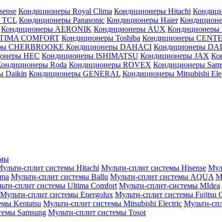
sense
Кондиционеры Royal Clima
Кондиционеры Hitachi
Кондиц
 TCL
Кондиционеры Panasonic
Кондиционеры Haier
Кондиционе
Кондиционеры AERONIK
Кондиционеры AUX
Кондиционеры 
LTIMA COMFORT
Кондиционеры Toshiba
Кондиционеры CENT
еры CHERBROOKE
Кондиционеры DAHACI
Кондиционеры D
ионеры HEC
Кондиционеры ISHIMATSU
Кондиционеры JAX
Ко
Кондиционеры Roda
Кондиционеры ROVEX
Кондиционеры Sam
 Daikin
Кондиционеры GENERAL
Кондиционеры Mitsubishi Elec
емы
ульти-сплит системы Hitachi
Мульти-сплит системы Hisense
Мул
ima
Мульти-сплит системы Ballu
Мульти-сплит системы AQUA
М
ьти-сплит системы Ultima Comfort
Мульти-сплит-системы MIdea
Мульти-сплит системы Energolux
Мульти-сплит системы Fujitsu G
емы Kentatsu
Мульти-сплит системы Mitsubishi Electric
Мульти-спл
темы Samsung
Мульти-сплит системы Tosot