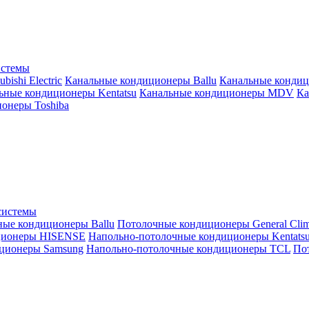
истемы
ishi Electric
Канальные кондиционеры Ballu
Канальные кондиц
ьные кондиционеры Kentatsu
Канальные кондиционеры MDV
Ка
онеры Toshiba
системы
ные кондиционеры Ballu
Потолочные кондиционеры General Clim
ционеры HISENSE
Напольно-потолочные кондиционеры Kentats
ционеры Samsung
Напольно-потолочные кондиционеры TCL
Пот