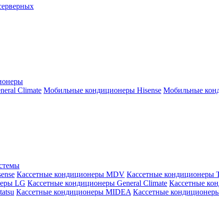
серверных
ионеры
ral Climate
Мобильные кондиционеры Hisense
Мобильные конд
истемы
ense
Кассетные кондиционеры MDV
Кассетные кондиционеры 
неры LG
Кассетные кондиционеры General Climate
Кассетные конд
atsu
Кассетные кондиционеры MIDEA
Кассетные кондиционер