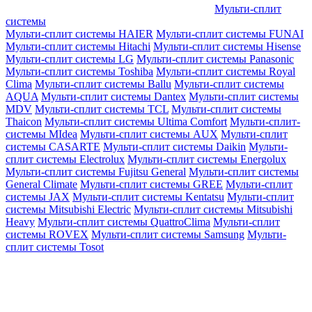
Мульти-сплит
системы
Мульти-сплит системы HAIER
Мульти-сплит системы FUNAI
Мульти-сплит системы Hitachi
Мульти-сплит системы Hisense
Мульти-сплит системы LG
Мульти-сплит системы Panasonic
Мульти-сплит системы Toshiba
Мульти-сплит системы Royal
Clima
Мульти-сплит системы Ballu
Мульти-сплит системы
AQUA
Мульти-сплит системы Dantex
Мульти-сплит системы
MDV
Мульти-сплит системы TCL
Мульти-сплит системы
Thaicon
Мульти-сплит системы Ultima Comfort
Мульти-сплит-
системы MIdea
Мульти-сплит системы AUX
Мульти-сплит
системы CASARTE
Мульти-сплит системы Daikin
Мульти-
сплит системы Electrolux
Мульти-сплит системы Energolux
Мульти-сплит системы Fujitsu General
Мульти-сплит системы
General Climate
Мульти-сплит системы GREE
Мульти-сплит
системы JAX
Мульти-сплит системы Kentatsu
Мульти-сплит
системы Mitsubishi Electric
Мульти-сплит системы Mitsubishi
Heavy
Мульти-сплит системы QuattroClima
Мульти-сплит
системы ROVEX
Мульти-сплит системы Samsung
Мульти-
сплит системы Tosot