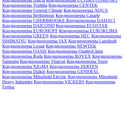
Кондиционеры Daichi
Кондиционеры ULTIMA COMFORT
Кондиционеры Toshiba
Кондиционеры CENTEK
Кондиционеры General Climate
Кондиционеры AQUA
Кондиционеры Berlingtoun
Кондиционеры Casarte
Кондиционеры CHERBROOKE
Кондиционеры DAHACI
Кондиционеры DAICOND
Кондиционеры ECOSTAR
Кондиционеры EUROHOFF
Кондиционеры EUROKLIMA
Кондиционеры GREEN
Кондиционеры HEC
Кондиционеры
ISHIMATSU
Кондиционеры JAX
Кондиционеры Lanzkraft
Кондиционеры Lessar
Кондиционеры NEWTEK
Кондиционеры OASIS
Кондиционеры QuattroClima
Кондиционеры Roda
Кондиционеры ROVEX
Кондиционеры
Samsung
Кондиционеры Thaicon
Кондиционеры Tosot
Кондиционеры XIGMA
Кондиционеры ZERTEN
Кондиционеры Daikin
Кондиционеры GENERAL
Кондиционеры Mitsubishi Electric
Кондиционеры Mitsubishi
Heavy Industries
Кондиционеры VICKERS
Кондиционеры
Fujitsu