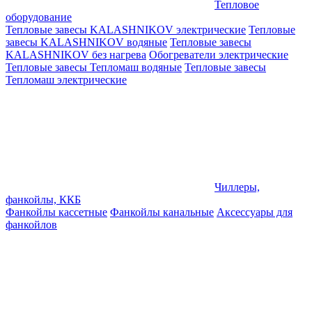
Тепловое
оборудование
Тепловые завесы KALASHNIKOV электрические
Тепловые
завесы KALASHNIKOV водяные
Тепловые завесы
KALASHNIKOV без нагрева
Обогреватели электрические
Тепловые завесы Тепломаш водяные
Тепловые завесы
Тепломаш электрические
Чиллеры,
фанкойлы, ККБ
Фанкойлы кассетные
Фанкойлы канальные
Аксессуары для
фанкойлов