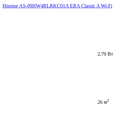
Hisense AS-09HW4RLRKC01A ERA Classic A Wi-Fi
2,70 Вт
2
26 м