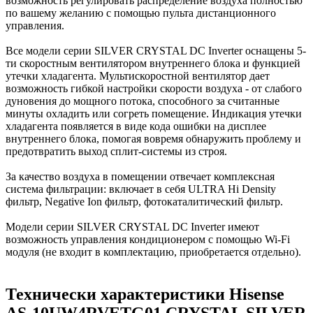
возможность регулировать распределение воздуха полностью
по вашему желанию с помощью пульта дистанционного
управления.
Все модели серии SILVER CRYSTAL DC Inverter оснащены 5-
ти скоростным вентилятором внутреннего блока и функцией
утечки хладагента. Мультискоростной вентилятор дает
возможность гибкой настройки скорости воздуха - от слабого
дуновения до мощного потока, способного за считанные
минуты охладить или согреть помещение. Индикация утечки
хладагента появляется в виде кода ошибки на дисплее
внутреннего блока, помогая вовремя обнаружить проблему и
предотвратить выход сплит-системы из строя.
За качество воздуха в помещении отвечает комплексная
система фильтрации: включает в себя ULTRA Hi Density
фильтр, Negative Ion фильтр, фотокаталитический фильтр.
Модели серии SILVER CRYSTAL DC Inverter имеют
возможность управления кондиционером с помощью Wi-Fi
модуля (не входит в комплектацию, приобретается отдельно).
Технически характеристики Hisense
AS-10UW4RVETG01 CRYSTAL SILVER