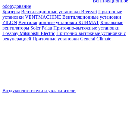
Вентиляционное
оборудование
Бризеры
Вентиляционные установки Breezart
Приточные
установки VENTMACHINE
Вентиляционные установки
ZILON
Вентиляционные установки КЛИМАТ
Канальные
вентиляторы Soler Palau
Приточно-вытяжные установки
Lossnay Mitsubishi Electric
Приточно-вытяжные установки с
рекуперацией
Приточные установки General Climate
Воздухоочистители и увлажнители