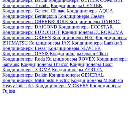
Кондиционеры Daichi
Кондиционеры ULTIMA COMFORT
Кондиционеры Toshiba
Кондиционеры CENTEK
Кондиционеры General Climate
Кондиционеры AQUA
Кондиционеры Berlingtoun
Кондиционеры Casarte
Кондиционеры CHERBROOKE
Кондиционеры DAHACI
Кондиционеры DAICOND
Кондиционеры ECOSTAR
Кондиционеры EUROHOFF
Кондиционеры EUROKLIMA
Кондиционеры GREEN
Кондиционеры HEC
Кондиционеры
ISHIMATSU
Кондиционеры JAX
Кондиционеры Lanzkraft
Кондиционеры Lessar
Кондиционеры NEWTEK
Кондиционеры OASIS
Кондиционеры QuattroClima
Кондиционеры Roda
Кондиционеры ROVEX
Кондиционеры
Samsung
Кондиционеры Thaicon
Кондиционеры Tosot
Кондиционеры XIGMA
Кондиционеры ZERTEN
Кондиционеры Daikin
Кондиционеры GENERAL
Кондиционеры Mitsubishi Electric
Кондиционеры Mitsubishi
Heavy Industries
Кондиционеры VICKERS
Кондиционеры
Fujitsu