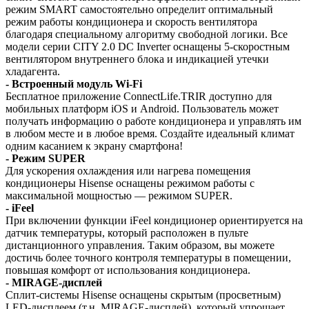
режим SMART самостоятельно определит оптимальный
режим работы кондиционера и скорость вентилятора
благодаря специальному алгоритму свободной логики. Все
модели серии CITY 2.0 DC Inverter оснащены 5-скоростным
вентилятором внутреннего блока и индикацией утечки
хладагента.
- Встроенный модуль Wi-Fi
Бесплатное приложение ConnectLife.TRIR доступно для
мобильных платформ iOS и Android. Пользователь может
получать информацию о работе кондиционера и управлять им
в любом месте и в любое время. Создайте идеальный климат
одним касанием к экрану смартфона!
- Режим SUPER
Для ускорения охлаждения или нагрева помещения
кондиционеры Hisense оснащены режимом работы с
максимальной мощностью — режимом SUPER.
- iFeel
При включении функции iFeel кондиционер ориентируется на
датчик температуры, который расположен в пульте
дистанционного управления. Таким образом, вы можете
достичь более точного контроля температуры в помещении,
повышая комфорт от использования кондиционера.
- MIRAGE-дисплей
Сплит-системы Hisense оснащены скрытым (просветным)
LED-дисплеем (т.н. MIRAGE-дисплей), который упрощает