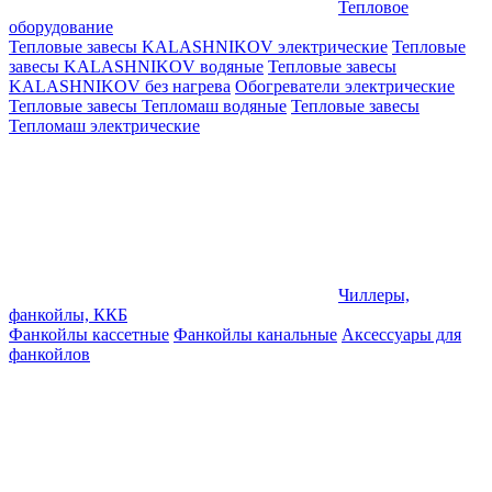
Тепловое
оборудование
Тепловые завесы KALASHNIKOV электрические
Тепловые
завесы KALASHNIKOV водяные
Тепловые завесы
KALASHNIKOV без нагрева
Обогреватели электрические
Тепловые завесы Тепломаш водяные
Тепловые завесы
Тепломаш электрические
Чиллеры,
фанкойлы, ККБ
Фанкойлы кассетные
Фанкойлы канальные
Аксессуары для
фанкойлов