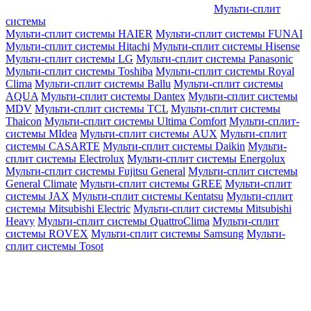
Мульти-сплит
системы
Мульти-сплит системы HAIER
Мульти-сплит системы FUNAI
Мульти-сплит системы Hitachi
Мульти-сплит системы Hisense
Мульти-сплит системы LG
Мульти-сплит системы Panasonic
Мульти-сплит системы Toshiba
Мульти-сплит системы Royal
Clima
Мульти-сплит системы Ballu
Мульти-сплит системы
AQUA
Мульти-сплит системы Dantex
Мульти-сплит системы
MDV
Мульти-сплит системы TCL
Мульти-сплит системы
Thaicon
Мульти-сплит системы Ultima Comfort
Мульти-сплит-
системы MIdea
Мульти-сплит системы AUX
Мульти-сплит
системы CASARTE
Мульти-сплит системы Daikin
Мульти-
сплит системы Electrolux
Мульти-сплит системы Energolux
Мульти-сплит системы Fujitsu General
Мульти-сплит системы
General Climate
Мульти-сплит системы GREE
Мульти-сплит
системы JAX
Мульти-сплит системы Kentatsu
Мульти-сплит
системы Mitsubishi Electric
Мульти-сплит системы Mitsubishi
Heavy
Мульти-сплит системы QuattroClima
Мульти-сплит
системы ROVEX
Мульти-сплит системы Samsung
Мульти-
сплит системы Tosot