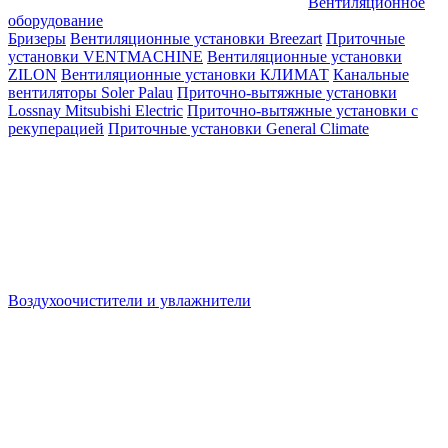
Вентиляционное
оборудование
Бризеры
Вентиляционные установки Breezart
Приточные
установки VENTMACHINE
Вентиляционные установки
ZILON
Вентиляционные установки КЛИМАТ
Канальные
вентиляторы Soler Palau
Приточно-вытяжные установки
Lossnay Mitsubishi Electric
Приточно-вытяжные установки с
рекуперацией
Приточные установки General Climate
Воздухоочистители и увлажнители