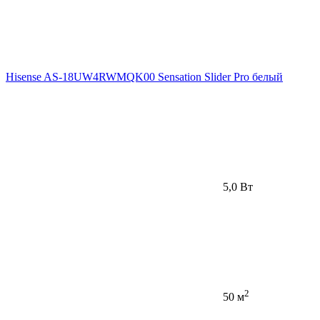
Hisense AS-18UW4RWMQK00 Sensation Slider Pro белый
5,0 Вт
2
50 м