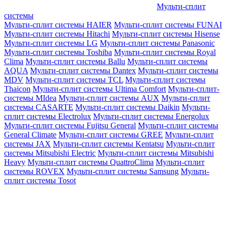
Мульти-сплит
системы
Мульти-сплит системы HAIER
Мульти-сплит системы FUNAI
Мульти-сплит системы Hitachi
Мульти-сплит системы Hisense
Мульти-сплит системы LG
Мульти-сплит системы Panasonic
Мульти-сплит системы Toshiba
Мульти-сплит системы Royal
Clima
Мульти-сплит системы Ballu
Мульти-сплит системы
AQUA
Мульти-сплит системы Dantex
Мульти-сплит системы
MDV
Мульти-сплит системы TCL
Мульти-сплит системы
Thaicon
Мульти-сплит системы Ultima Comfort
Мульти-сплит-
системы MIdea
Мульти-сплит системы AUX
Мульти-сплит
системы CASARTE
Мульти-сплит системы Daikin
Мульти-
сплит системы Electrolux
Мульти-сплит системы Energolux
Мульти-сплит системы Fujitsu General
Мульти-сплит системы
General Climate
Мульти-сплит системы GREE
Мульти-сплит
системы JAX
Мульти-сплит системы Kentatsu
Мульти-сплит
системы Mitsubishi Electric
Мульти-сплит системы Mitsubishi
Heavy
Мульти-сплит системы QuattroClima
Мульти-сплит
системы ROVEX
Мульти-сплит системы Samsung
Мульти-
сплит системы Tosot