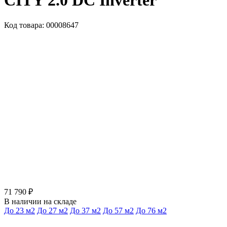
CITY 2.0 DC Inverter
Код товара: 00008647
71 790 ₽
В наличии на складе
До 23 м2
До 27 м2
До 37 м2
До 57 м2
До 76 м2