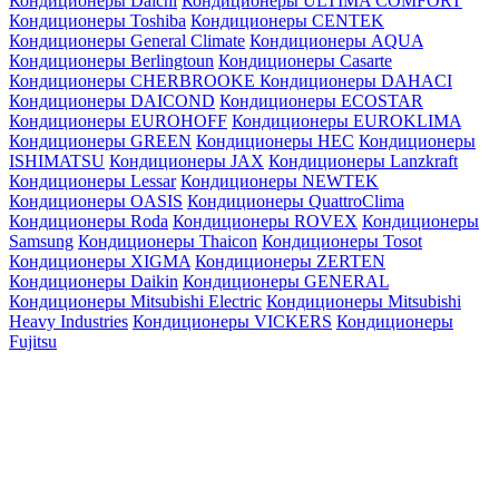
Кондиционеры Daichi
Кондиционеры ULTIMA COMFORT
Кондиционеры Toshiba
Кондиционеры CENTEK
Кондиционеры General Climate
Кондиционеры AQUA
Кондиционеры Berlingtoun
Кондиционеры Casarte
Кондиционеры CHERBROOKE
Кондиционеры DAHACI
Кондиционеры DAICOND
Кондиционеры ECOSTAR
Кондиционеры EUROHOFF
Кондиционеры EUROKLIMA
Кондиционеры GREEN
Кондиционеры HEC
Кондиционеры
ISHIMATSU
Кондиционеры JAX
Кондиционеры Lanzkraft
Кондиционеры Lessar
Кондиционеры NEWTEK
Кондиционеры OASIS
Кондиционеры QuattroClima
Кондиционеры Roda
Кондиционеры ROVEX
Кондиционеры
Samsung
Кондиционеры Thaicon
Кондиционеры Tosot
Кондиционеры XIGMA
Кондиционеры ZERTEN
Кондиционеры Daikin
Кондиционеры GENERAL
Кондиционеры Mitsubishi Electric
Кондиционеры Mitsubishi
Heavy Industries
Кондиционеры VICKERS
Кондиционеры
Fujitsu