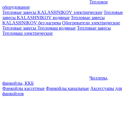
Тепловое
оборудование
Тепловые завесы KALASHNIKOV электрические
Тепловые
завесы KALASHNIKOV водяные
Тепловые завесы
KALASHNIKOV без нагрева
Обогреватели электрические
Тепловые завесы Тепломаш водяные
Тепловые завесы
Тепломаш электрические
Чиллеры,
фанкойлы, ККБ
Фанкойлы кассетные
Фанкойлы канальные
Аксессуары для
фанкойлов