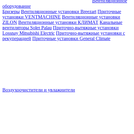
Вентиляционное
оборудование
Бризеры
Вентиляционные установки Breezart
Приточные
установки VENTMACHINE
Вентиляционные установки
ZILON
Вентиляционные установки КЛИМАТ
Канальные
вентиляторы Soler Palau
Приточно-вытяжные установки
Lossnay Mitsubishi Electric
Приточно-вытяжные установки с
рекуперацией
Приточные установки General Climate
Воздухоочистители и увлажнители