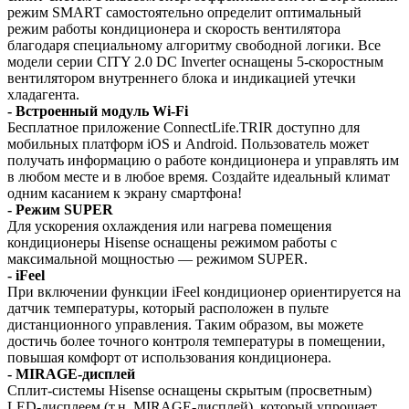
режим SMART самостоятельно определит оптимальный
режим работы кондиционера и скорость вентилятора
благодаря специальному алгоритму свободной логики. Все
модели серии CITY 2.0 DC Inverter оснащены 5-скоростным
вентилятором внутреннего блока и индикацией утечки
хладагента.
- Встроенный модуль Wi-Fi
Бесплатное приложение ConnectLife.TRIR доступно для
мобильных платформ iOS и Android. Пользователь может
получать информацию о работе кондиционера и управлять им
в любом месте и в любое время. Создайте идеальный климат
одним касанием к экрану смартфона!
- Режим SUPER
Для ускорения охлаждения или нагрева помещения
кондиционеры Hisense оснащены режимом работы с
максимальной мощностью — режимом SUPER.
- iFeel
При включении функции iFeel кондиционер ориентируется на
датчик температуры, который расположен в пульте
дистанционного управления. Таким образом, вы можете
достичь более точного контроля температуры в помещении,
повышая комфорт от использования кондиционера.
- MIRAGE-дисплей
Сплит-системы Hisense оснащены скрытым (просветным)
LED-дисплеем (т.н. MIRAGE-дисплей), который упрощает