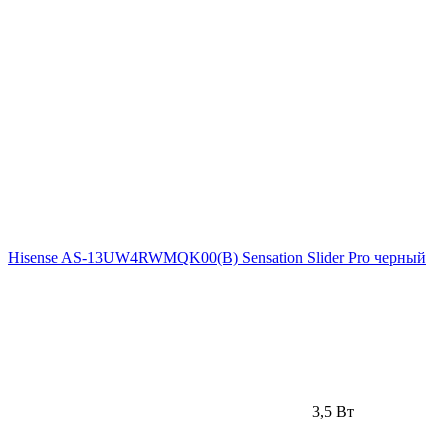
Hisense AS-13UW4RWMQK00(B) Sensation Slider Pro черный
3,5 Вт