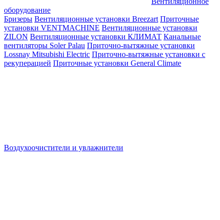
Вентиляционное
оборудование
Бризеры
Вентиляционные установки Breezart
Приточные
установки VENTMACHINE
Вентиляционные установки
ZILON
Вентиляционные установки КЛИМАТ
Канальные
вентиляторы Soler Palau
Приточно-вытяжные установки
Lossnay Mitsubishi Electric
Приточно-вытяжные установки с
рекуперацией
Приточные установки General Climate
Воздухоочистители и увлажнители