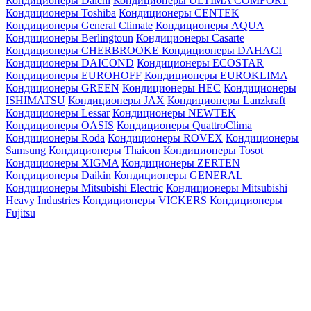
Кондиционеры Daichi
Кондиционеры ULTIMA COMFORT
Кондиционеры Toshiba
Кондиционеры CENTEK
Кондиционеры General Climate
Кондиционеры AQUA
Кондиционеры Berlingtoun
Кондиционеры Casarte
Кондиционеры CHERBROOKE
Кондиционеры DAHACI
Кондиционеры DAICOND
Кондиционеры ECOSTAR
Кондиционеры EUROHOFF
Кондиционеры EUROKLIMA
Кондиционеры GREEN
Кондиционеры HEC
Кондиционеры
ISHIMATSU
Кондиционеры JAX
Кондиционеры Lanzkraft
Кондиционеры Lessar
Кондиционеры NEWTEK
Кондиционеры OASIS
Кондиционеры QuattroClima
Кондиционеры Roda
Кондиционеры ROVEX
Кондиционеры
Samsung
Кондиционеры Thaicon
Кондиционеры Tosot
Кондиционеры XIGMA
Кондиционеры ZERTEN
Кондиционеры Daikin
Кондиционеры GENERAL
Кондиционеры Mitsubishi Electric
Кондиционеры Mitsubishi
Heavy Industries
Кондиционеры VICKERS
Кондиционеры
Fujitsu