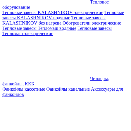
Тепловое
оборудование
Тепловые завесы KALASHNIKOV электрические
Тепловые
завесы KALASHNIKOV водяные
Тепловые завесы
KALASHNIKOV без нагрева
Обогреватели электрические
Тепловые завесы Тепломаш водяные
Тепловые завесы
Тепломаш электрические
Чиллеры,
фанкойлы, ККБ
Фанкойлы кассетные
Фанкойлы канальные
Аксессуары для
фанкойлов