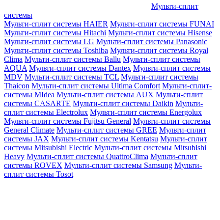
Мульти-сплит
системы
Мульти-сплит системы HAIER
Мульти-сплит системы FUNAI
Мульти-сплит системы Hitachi
Мульти-сплит системы Hisense
Мульти-сплит системы LG
Мульти-сплит системы Panasonic
Мульти-сплит системы Toshiba
Мульти-сплит системы Royal
Clima
Мульти-сплит системы Ballu
Мульти-сплит системы
AQUA
Мульти-сплит системы Dantex
Мульти-сплит системы
MDV
Мульти-сплит системы TCL
Мульти-сплит системы
Thaicon
Мульти-сплит системы Ultima Comfort
Мульти-сплит-
системы MIdea
Мульти-сплит системы AUX
Мульти-сплит
системы CASARTE
Мульти-сплит системы Daikin
Мульти-
сплит системы Electrolux
Мульти-сплит системы Energolux
Мульти-сплит системы Fujitsu General
Мульти-сплит системы
General Climate
Мульти-сплит системы GREE
Мульти-сплит
системы JAX
Мульти-сплит системы Kentatsu
Мульти-сплит
системы Mitsubishi Electric
Мульти-сплит системы Mitsubishi
Heavy
Мульти-сплит системы QuattroClima
Мульти-сплит
системы ROVEX
Мульти-сплит системы Samsung
Мульти-
сплит системы Tosot