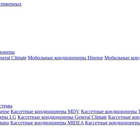
серверных
ионеры
ral Climate
Мобильные кондиционеры Hisense
Мобильные конд
истемы
ense
Кассетные кондиционеры MDV
Кассетные кондиционеры 
неры LG
Кассетные кондиционеры General Climate
Кассетные конд
atsu
Кассетные кондиционеры MIDEA
Кассетные кондиционер