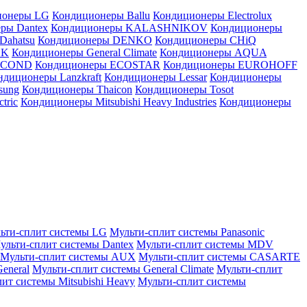
ионеры LG
Кондиционеры Ballu
Кондиционеры Electrolux
ры Dantex
Кондиционеры KALASHNIKOV
Кондиционеры
Dahatsu
Кондиционеры DENKO
Кондиционеры CHiQ
EK
Кондиционеры General Climate
Кондиционеры AQUA
AICOND
Кондиционеры ECOSTAR
Кондиционеры EUROHOFF
ндиционеры Lanzkraft
Кондиционеры Lessar
Кондиционеры
sung
Кондиционеры Thaicon
Кондиционеры Tosot
tric
Кондиционеры Mitsubishi Heavy Industries
Кондиционеры
ьти-сплит системы LG
Мульти-сплит системы Panasonic
ульти-сплит системы Dantex
Мульти-сплит системы MDV
Мульти-сплит системы AUX
Мульти-сплит системы CASARTE
eneral
Мульти-сплит системы General Climate
Мульти-сплит
ит системы Mitsubishi Heavy
Мульти-сплит системы