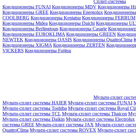
Сплит-системы
Кондиционеры FUNAI
Кондиционеры MDV
Кондиционеры Hi
Кондиционеры GREE
Кондиционеры Energolux
Кондиционеры
СOOLBERG
Кондиционеры Kentatsu
Кондиционеры FERRUM
Кондиционеры Midea
Кондиционеры Daichi
Кондиционеры U
Кондиционеры Berlingtoun
Кондиционеры Casarte
Кондицион
Кондиционеры EUROKLIMA
Кондиционеры GREEN
Кондиц
NEWTEK
Кондиционеры OASIS
Кондиционеры QuattroClima
Кондиционеры XIGMA
Кондиционеры ZERTEN
Кондиционеры
VICKERS
Кондиционеры Fujitsu
Мульти-сплит сист
Мульти-сплит системы HAIER
Мульти-сплит системы FUNAI
М
Мульти-сплит системы Toshiba
Мульти-сплит системы Royal Cl
Мульти-сплит системы TCL
Мульти-сплит системы Thaicon
Мул
Мульти-сплит системы Daikin
Мульти-сплит системы Electrolux
системы GREE
Мульти-сплит системы JAX
Мульти-сплит сист
QuattroClima
Мульти-сплит системы ROVEX
Мульти-сплит сис