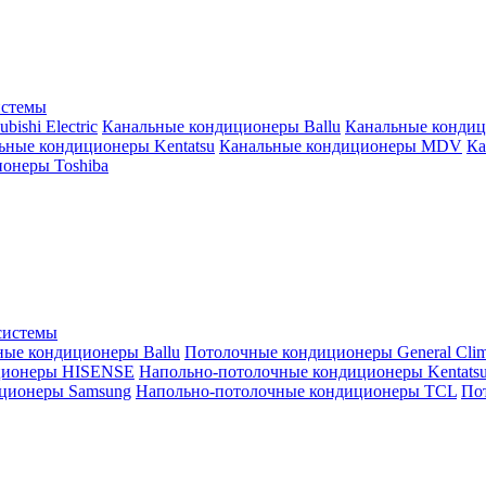
истемы
ishi Electric
Канальные кондиционеры Ballu
Канальные кондиц
ьные кондиционеры Kentatsu
Канальные кондиционеры MDV
Ка
онеры Toshiba
системы
ные кондиционеры Ballu
Потолочные кондиционеры General Clim
ционеры HISENSE
Напольно-потолочные кондиционеры Kentats
ционеры Samsung
Напольно-потолочные кондиционеры TCL
Пот