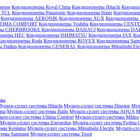
sense
Кондиционеры Royal Clima
Кондиционеры Hitachi
Кондиц
 TCL
Кондиционеры Panasonic
Кондиционеры Haier
Кондиционе
Кондиционеры AERONIK
Кондиционеры AUX
Кондиционеры 
LTIMA COMFORT
Кондиционеры Toshiba
Кондиционеры CENT
еры CHERBROOKE
Кондиционеры DAHACI
Кондиционеры D
ионеры HEC
Кондиционеры ISHIMATSU
Кондиционеры JAX
Ко
Кондиционеры Roda
Кондиционеры ROVEX
Кондиционеры Sam
 Daikin
Кондиционеры GENERAL
Кондиционеры Mitsubishi Elec
емы
ульти-сплит системы Hitachi
Мульти-сплит системы Hisense
Мул
ima
Мульти-сплит системы Ballu
Мульти-сплит системы AQUA
М
ьти-сплит системы Ultima Comfort
Мульти-сплит-системы MIdea
Мульти-сплит системы Energolux
Мульти-сплит системы Fujitsu G
емы Kentatsu
Мульти-сплит системы Mitsubishi Electric
Мульти-спл
темы Samsung
Мульти-сплит системы Tosot