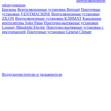
Вентиляционное
оборудование
Бризеры
Вентиляционные установки Breezart
Приточные
установки VENTMACHINE
Вентиляционные установки
ZILON
Вентиляционные установки КЛИМАТ
Канальные
вентиляторы Soler Palau
Приточно-вытяжные установки
Lossnay Mitsubishi Electric
Приточно-вытяжные установки с
рекуперацией
Приточные установки General Climate
Воздухоочистители и увлажнители