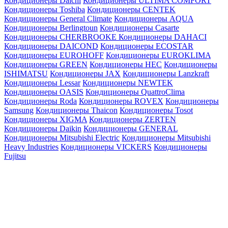
Кондиционеры Daichi
Кондиционеры ULTIMA COMFORT
Кондиционеры Toshiba
Кондиционеры CENTEK
Кондиционеры General Climate
Кондиционеры AQUA
Кондиционеры Berlingtoun
Кондиционеры Casarte
Кондиционеры CHERBROOKE
Кондиционеры DAHACI
Кондиционеры DAICOND
Кондиционеры ECOSTAR
Кондиционеры EUROHOFF
Кондиционеры EUROKLIMA
Кондиционеры GREEN
Кондиционеры HEC
Кондиционеры
ISHIMATSU
Кондиционеры JAX
Кондиционеры Lanzkraft
Кондиционеры Lessar
Кондиционеры NEWTEK
Кондиционеры OASIS
Кондиционеры QuattroClima
Кондиционеры Roda
Кондиционеры ROVEX
Кондиционеры
Samsung
Кондиционеры Thaicon
Кондиционеры Tosot
Кондиционеры XIGMA
Кондиционеры ZERTEN
Кондиционеры Daikin
Кондиционеры GENERAL
Кондиционеры Mitsubishi Electric
Кондиционеры Mitsubishi
Heavy Industries
Кондиционеры VICKERS
Кондиционеры
Fujitsu