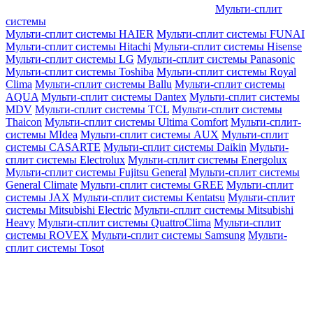
Мульти-сплит
системы
Мульти-сплит системы HAIER
Мульти-сплит системы FUNAI
Мульти-сплит системы Hitachi
Мульти-сплит системы Hisense
Мульти-сплит системы LG
Мульти-сплит системы Panasonic
Мульти-сплит системы Toshiba
Мульти-сплит системы Royal
Clima
Мульти-сплит системы Ballu
Мульти-сплит системы
AQUA
Мульти-сплит системы Dantex
Мульти-сплит системы
MDV
Мульти-сплит системы TCL
Мульти-сплит системы
Thaicon
Мульти-сплит системы Ultima Comfort
Мульти-сплит-
системы MIdea
Мульти-сплит системы AUX
Мульти-сплит
системы CASARTE
Мульти-сплит системы Daikin
Мульти-
сплит системы Electrolux
Мульти-сплит системы Energolux
Мульти-сплит системы Fujitsu General
Мульти-сплит системы
General Climate
Мульти-сплит системы GREE
Мульти-сплит
системы JAX
Мульти-сплит системы Kentatsu
Мульти-сплит
системы Mitsubishi Electric
Мульти-сплит системы Mitsubishi
Heavy
Мульти-сплит системы QuattroClima
Мульти-сплит
системы ROVEX
Мульти-сплит системы Samsung
Мульти-
сплит системы Tosot