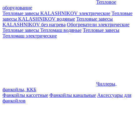
Тепловое
оборудование
Тепловые завесы KALASHNIKOV электрические
Тепловые
завесы KALASHNIKOV водяные
Тепловые завесы
KALASHNIKOV без нагрева
Обогреватели электрические
Тепловые завесы Тепломаш водяные
Тепловые завесы
Тепломаш электрические
Чиллеры,
фанкойлы, ККБ
Фанкойлы кассетные
Фанкойлы канальные
Аксессуары для
фанкойлов