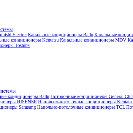
истемы
ishi Electric
Канальные кондиционеры Ballu
Канальные кондиц
ьные кондиционеры Kentatsu
Канальные кондиционеры MDV
Ка
онеры Toshiba
системы
ные кондиционеры Ballu
Потолочные кондиционеры General Clim
ционеры HISENSE
Напольно-потолочные кондиционеры Kentats
ционеры Samsung
Напольно-потолочные кондиционеры TCL
Пот