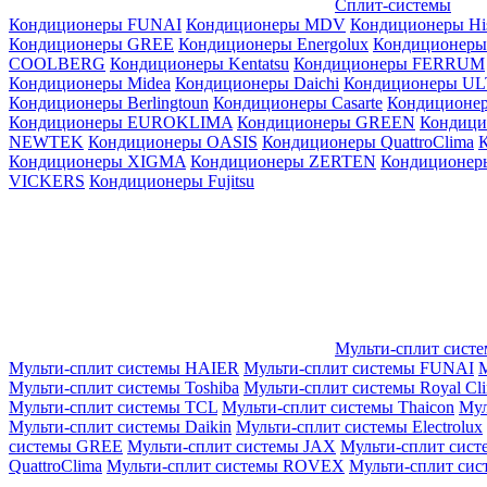
Сплит-системы
Кондиционеры FUNAI
Кондиционеры MDV
Кондиционеры Hi
Кондиционеры GREE
Кондиционеры Energolux
Кондиционеры
СOOLBERG
Кондиционеры Kentatsu
Кондиционеры FERRUM
Кондиционеры Midea
Кондиционеры Daichi
Кондиционеры U
Кондиционеры Berlingtoun
Кондиционеры Casarte
Кондицион
Кондиционеры EUROKLIMA
Кондиционеры GREEN
Кондиц
NEWTEK
Кондиционеры OASIS
Кондиционеры QuattroClima
Кондиционеры XIGMA
Кондиционеры ZERTEN
Кондиционеры
VICKERS
Кондиционеры Fujitsu
Мульти-сплит сист
Мульти-сплит системы HAIER
Мульти-сплит системы FUNAI
М
Мульти-сплит системы Toshiba
Мульти-сплит системы Royal Cl
Мульти-сплит системы TCL
Мульти-сплит системы Thaicon
Мул
Мульти-сплит системы Daikin
Мульти-сплит системы Electrolux
системы GREE
Мульти-сплит системы JAX
Мульти-сплит сист
QuattroClima
Мульти-сплит системы ROVEX
Мульти-сплит сис