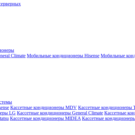
серверных
ионеры
ral Climate
Мобильные кондиционеры Hisense
Мобильные конд
истемы
ense
Кассетные кондиционеры MDV
Кассетные кондиционеры 
неры LG
Кассетные кондиционеры General Climate
Кассетные конд
atsu
Кассетные кондиционеры MIDEA
Кассетные кондиционер