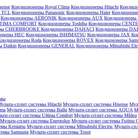
sense
Кондиционеры Royal Clima
Кондиционеры Hitachi
Кондиц
 TCL
Кондиционеры Panasonic
Кондиционеры Haier
Кондиционе
Кондиционеры AERONIK
Кондиционеры AUX
Кондиционеры 
LTIMA COMFORT
Кондиционеры Toshiba
Кондиционеры CENT
еры CHERBROOKE
Кондиционеры DAHACI
Кондиционеры D
ионеры HEC
Кондиционеры ISHIMATSU
Кондиционеры JAX
Ко
Кондиционеры Roda
Кондиционеры ROVEX
Кондиционеры Sam
 Daikin
Кондиционеры GENERAL
Кондиционеры Mitsubishi Elec
емы
ульти-сплит системы Hitachi
Мульти-сплит системы Hisense
Мул
ima
Мульти-сплит системы Ballu
Мульти-сплит системы AQUA
М
ьти-сплит системы Ultima Comfort
Мульти-сплит-системы MIdea
Мульти-сплит системы Energolux
Мульти-сплит системы Fujitsu G
емы Kentatsu
Мульти-сплит системы Mitsubishi Electric
Мульти-спл
темы Samsung
Мульти-сплит системы Tosot