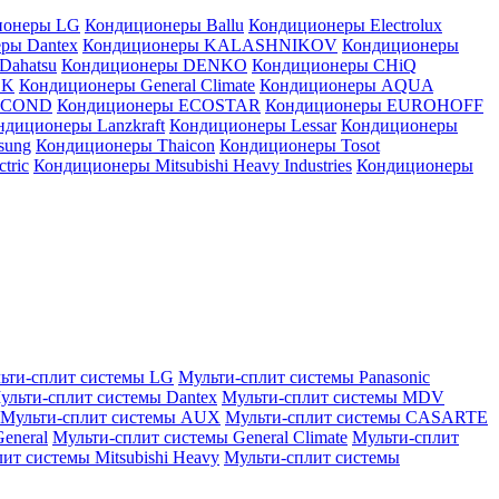
ионеры LG
Кондиционеры Ballu
Кондиционеры Electrolux
ры Dantex
Кондиционеры KALASHNIKOV
Кондиционеры
Dahatsu
Кондиционеры DENKO
Кондиционеры CHiQ
EK
Кондиционеры General Climate
Кондиционеры AQUA
AICOND
Кондиционеры ECOSTAR
Кондиционеры EUROHOFF
ндиционеры Lanzkraft
Кондиционеры Lessar
Кондиционеры
sung
Кондиционеры Thaicon
Кондиционеры Tosot
tric
Кондиционеры Mitsubishi Heavy Industries
Кондиционеры
ьти-сплит системы LG
Мульти-сплит системы Panasonic
ульти-сплит системы Dantex
Мульти-сплит системы MDV
Мульти-сплит системы AUX
Мульти-сплит системы CASARTE
eneral
Мульти-сплит системы General Climate
Мульти-сплит
ит системы Mitsubishi Heavy
Мульти-сплит системы