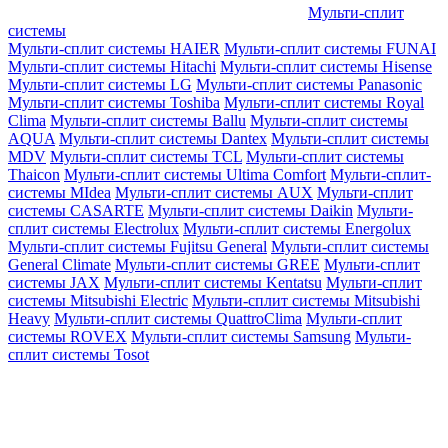
Мульти-сплит
системы
Мульти-сплит системы HAIER
Мульти-сплит системы FUNAI
Мульти-сплит системы Hitachi
Мульти-сплит системы Hisense
Мульти-сплит системы LG
Мульти-сплит системы Panasonic
Мульти-сплит системы Toshiba
Мульти-сплит системы Royal
Clima
Мульти-сплит системы Ballu
Мульти-сплит системы
AQUA
Мульти-сплит системы Dantex
Мульти-сплит системы
MDV
Мульти-сплит системы TCL
Мульти-сплит системы
Thaicon
Мульти-сплит системы Ultima Comfort
Мульти-сплит-
системы MIdea
Мульти-сплит системы AUX
Мульти-сплит
системы CASARTE
Мульти-сплит системы Daikin
Мульти-
сплит системы Electrolux
Мульти-сплит системы Energolux
Мульти-сплит системы Fujitsu General
Мульти-сплит системы
General Climate
Мульти-сплит системы GREE
Мульти-сплит
системы JAX
Мульти-сплит системы Kentatsu
Мульти-сплит
системы Mitsubishi Electric
Мульти-сплит системы Mitsubishi
Heavy
Мульти-сплит системы QuattroClima
Мульти-сплит
системы ROVEX
Мульти-сплит системы Samsung
Мульти-
сплит системы Tosot