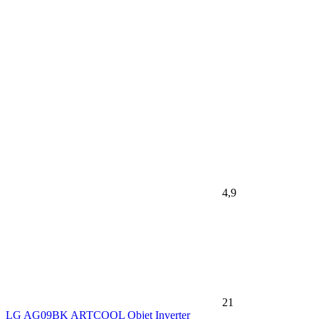
4,9
21
LG AG09BK ARTCOOL Objet Inverter