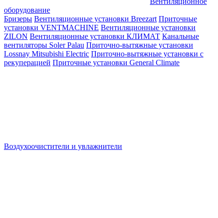
Вентиляционное
оборудование
Бризеры
Вентиляционные установки Breezart
Приточные
установки VENTMACHINE
Вентиляционные установки
ZILON
Вентиляционные установки КЛИМАТ
Канальные
вентиляторы Soler Palau
Приточно-вытяжные установки
Lossnay Mitsubishi Electric
Приточно-вытяжные установки с
рекуперацией
Приточные установки General Climate
Воздухоочистители и увлажнители