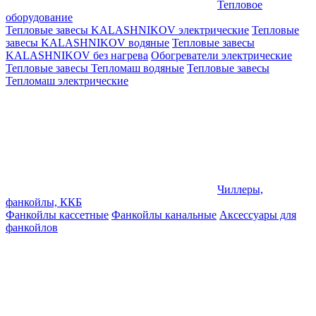
Тепловое
оборудование
Тепловые завесы KALASHNIKOV электрические
Тепловые
завесы KALASHNIKOV водяные
Тепловые завесы
KALASHNIKOV без нагрева
Обогреватели электрические
Тепловые завесы Тепломаш водяные
Тепловые завесы
Тепломаш электрические
Чиллеры,
фанкойлы, ККБ
Фанкойлы кассетные
Фанкойлы канальные
Аксессуары для
фанкойлов