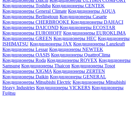
Кондиционеры Daichi
Кондиционеры ULTIMA COMFORT
Кондиционеры Toshiba
Кондиционеры CENTEK
Кондиционеры General Climate
Кондиционеры AQUA
Кондиционеры Berlingtoun
Кондиционеры Casarte
Кондиционеры CHERBROOKE
Кондиционеры DAHACI
Кондиционеры DAICOND
Кондиционеры ECOSTAR
Кондиционеры EUROHOFF
Кондиционеры EUROKLIMA
Кондиционеры GREEN
Кондиционеры HEC
Кондиционеры
ISHIMATSU
Кондиционеры JAX
Кондиционеры Lanzkraft
Кондиционеры Lessar
Кондиционеры NEWTEK
Кондиционеры OASIS
Кондиционеры QuattroClima
Кондиционеры Roda
Кондиционеры ROVEX
Кондиционеры
Samsung
Кондиционеры Thaicon
Кондиционеры Tosot
Кондиционеры XIGMA
Кондиционеры ZERTEN
Кондиционеры Daikin
Кондиционеры GENERAL
Кондиционеры Mitsubishi Electric
Кондиционеры Mitsubishi
Heavy Industries
Кондиционеры VICKERS
Кондиционеры
Fujitsu