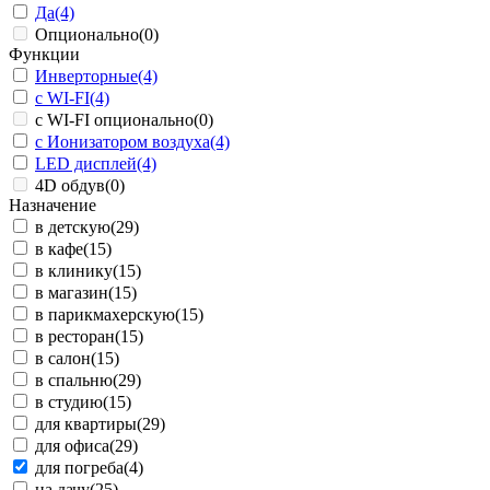
Да
(4)
Опционально
(0)
Функции
Инверторные
(4)
с WI-FI
(4)
с WI-FI опционально
(0)
с Ионизатором воздуха
(4)
LED дисплей
(4)
4D обдув
(0)
Назначение
в детскую
(29)
в кафе
(15)
в клинику
(15)
в магазин
(15)
в парикмахерскую
(15)
в ресторан
(15)
в салон
(15)
в спальню
(29)
в студию
(15)
для квартиры
(29)
для офиса
(29)
для погреба
(4)
на дачу
(25)