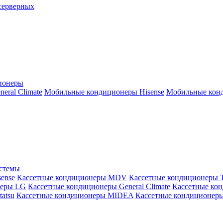
серверных
ионеры
ral Climate
Мобильные кондиционеры Hisense
Мобильные конд
истемы
ense
Кассетные кондиционеры MDV
Кассетные кондиционеры 
неры LG
Кассетные кондиционеры General Climate
Кассетные конд
atsu
Кассетные кондиционеры MIDEA
Кассетные кондиционер