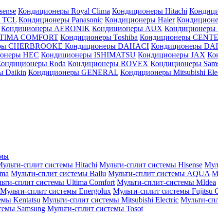
sense
Кондиционеры Royal Clima
Кондиционеры Hitachi
Кондиц
 TCL
Кондиционеры Panasonic
Кондиционеры Haier
Кондиционе
Кондиционеры AERONIK
Кондиционеры AUX
Кондиционеры 
LTIMA COMFORT
Кондиционеры Toshiba
Кондиционеры CENT
еры CHERBROOKE
Кондиционеры DAHACI
Кондиционеры D
ионеры HEC
Кондиционеры ISHIMATSU
Кондиционеры JAX
Ко
Кондиционеры Roda
Кондиционеры ROVEX
Кондиционеры Sam
 Daikin
Кондиционеры GENERAL
Кондиционеры Mitsubishi Elec
емы
ульти-сплит системы Hitachi
Мульти-сплит системы Hisense
Мул
ima
Мульти-сплит системы Ballu
Мульти-сплит системы AQUA
М
ьти-сплит системы Ultima Comfort
Мульти-сплит-системы MIdea
Мульти-сплит системы Energolux
Мульти-сплит системы Fujitsu G
емы Kentatsu
Мульти-сплит системы Mitsubishi Electric
Мульти-спл
темы Samsung
Мульти-сплит системы Tosot