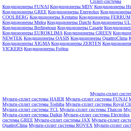
Сплит-системы
Кондиционеры FUNAI
Кондиционеры MDV
Кондиционеры Hi
Кондиционеры GREE
Кондиционеры Energolux
Кондиционеры
СOOLBERG
Кондиционеры Kentatsu
Кондиционеры FERRUM
Кондиционеры Midea
Кондиционеры Daichi
Кондиционеры U
Кондиционеры Berlingtoun
Кондиционеры Casarte
Кондицион
Кондиционеры EUROKLIMA
Кондиционеры GREEN
Кондиц
NEWTEK
Кондиционеры OASIS
Кондиционеры QuattroClima
Кондиционеры XIGMA
Кондиционеры ZERTEN
Кондиционеры
VICKERS
Кондиционеры Fujitsu
Мульти-сплит сист
Мульти-сплит системы HAIER
Мульти-сплит системы FUNAI
М
Мульти-сплит системы Toshiba
Мульти-сплит системы Royal Cl
Мульти-сплит системы TCL
Мульти-сплит системы Thaicon
Мул
Мульти-сплит системы Daikin
Мульти-сплит системы Electrolux
системы GREE
Мульти-сплит системы JAX
Мульти-сплит сист
QuattroClima
Мульти-сплит системы ROVEX
Мульти-сплит сис