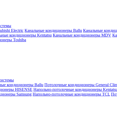
истемы
ishi Electric
Канальные кондиционеры Ballu
Канальные кондиц
ьные кондиционеры Kentatsu
Канальные кондиционеры MDV
Ка
онеры Toshiba
системы
ные кондиционеры Ballu
Потолочные кондиционеры General Clim
ционеры HISENSE
Напольно-потолочные кондиционеры Kentats
ционеры Samsung
Напольно-потолочные кондиционеры TCL
Пот