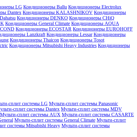
ионеры LG
Кондиционеры Ballu
Кондиционеры Electrolux
ры Dantex
Кондиционеры KALASHNIKOV
Кондиционеры
Dahatsu
Кондиционеры DENKO
Кондиционеры CHiQ
EK
Кондиционеры General Climate
Кондиционеры AQUA
AICOND
Кондиционеры ECOSTAR
Кондиционеры EUROHOFF
ндиционеры Lanzkraft
Кондиционеры Lessar
Кондиционеры
sung
Кондиционеры Thaicon
Кондиционеры Tosot
tric
Кондиционеры Mitsubishi Heavy Industries
Кондиционеры
ьти-сплит системы LG
Мульти-сплит системы Panasonic
ульти-сплит системы Dantex
Мульти-сплит системы MDV
Мульти-сплит системы AUX
Мульти-сплит системы CASARTE
eneral
Мульти-сплит системы General Climate
Мульти-сплит
ит системы Mitsubishi Heavy
Мульти-сплит системы