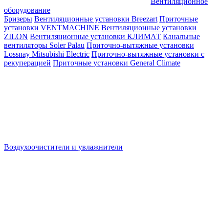
Вентиляционное
оборудование
Бризеры
Вентиляционные установки Breezart
Приточные
установки VENTMACHINE
Вентиляционные установки
ZILON
Вентиляционные установки КЛИМАТ
Канальные
вентиляторы Soler Palau
Приточно-вытяжные установки
Lossnay Mitsubishi Electric
Приточно-вытяжные установки с
рекуперацией
Приточные установки General Climate
Воздухоочистители и увлажнители