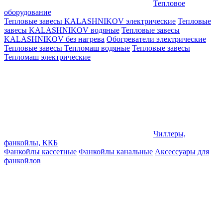
Тепловое
оборудование
Тепловые завесы KALASHNIKOV электрические
Тепловые
завесы KALASHNIKOV водяные
Тепловые завесы
KALASHNIKOV без нагрева
Обогреватели электрические
Тепловые завесы Тепломаш водяные
Тепловые завесы
Тепломаш электрические
Чиллеры,
фанкойлы, ККБ
Фанкойлы кассетные
Фанкойлы канальные
Аксессуары для
фанкойлов