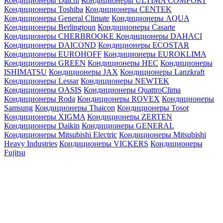
Кондиционеры Daichi
Кондиционеры ULTIMA COMFORT
Кондиционеры Toshiba
Кондиционеры CENTEK
Кондиционеры General Climate
Кондиционеры AQUA
Кондиционеры Berlingtoun
Кондиционеры Casarte
Кондиционеры CHERBROOKE
Кондиционеры DAHACI
Кондиционеры DAICOND
Кондиционеры ECOSTAR
Кондиционеры EUROHOFF
Кондиционеры EUROKLIMA
Кондиционеры GREEN
Кондиционеры HEC
Кондиционеры
ISHIMATSU
Кондиционеры JAX
Кондиционеры Lanzkraft
Кондиционеры Lessar
Кондиционеры NEWTEK
Кондиционеры OASIS
Кондиционеры QuattroClima
Кондиционеры Roda
Кондиционеры ROVEX
Кондиционеры
Samsung
Кондиционеры Thaicon
Кондиционеры Tosot
Кондиционеры XIGMA
Кондиционеры ZERTEN
Кондиционеры Daikin
Кондиционеры GENERAL
Кондиционеры Mitsubishi Electric
Кондиционеры Mitsubishi
Heavy Industries
Кондиционеры VICKERS
Кондиционеры
Fujitsu