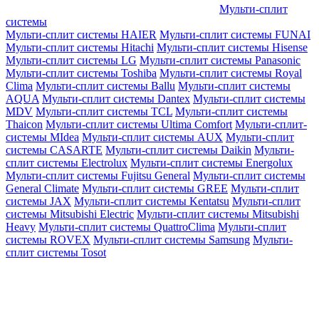
Мульти-сплит
системы
Мульти-сплит системы HAIER
Мульти-сплит системы FUNAI
Мульти-сплит системы Hitachi
Мульти-сплит системы Hisense
Мульти-сплит системы LG
Мульти-сплит системы Panasonic
Мульти-сплит системы Toshiba
Мульти-сплит системы Royal
Clima
Мульти-сплит системы Ballu
Мульти-сплит системы
AQUA
Мульти-сплит системы Dantex
Мульти-сплит системы
MDV
Мульти-сплит системы TCL
Мульти-сплит системы
Thaicon
Мульти-сплит системы Ultima Comfort
Мульти-сплит-
системы MIdea
Мульти-сплит системы AUX
Мульти-сплит
системы CASARTE
Мульти-сплит системы Daikin
Мульти-
сплит системы Electrolux
Мульти-сплит системы Energolux
Мульти-сплит системы Fujitsu General
Мульти-сплит системы
General Climate
Мульти-сплит системы GREE
Мульти-сплит
системы JAX
Мульти-сплит системы Kentatsu
Мульти-сплит
системы Mitsubishi Electric
Мульти-сплит системы Mitsubishi
Heavy
Мульти-сплит системы QuattroClima
Мульти-сплит
системы ROVEX
Мульти-сплит системы Samsung
Мульти-
сплит системы Tosot