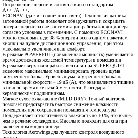
Потребление энергии в соответствии со стандартом
A+++/A+++.
ECONAVI (датчик солнечного света). Технология датчика
автономной работы позволяет обнаруживать и сокращать
потери энергии за счет оптимизации работы кондиционера
согласно условиям в помещении. С помощью ECONAVI
можно сэкономить до 38 % энергии всего одним нажатием
кнопки на пульте дистанционного управления, при этом
максимально увеличивая ваш комфорт.
В режиме POWERFUL (повышенная мощность) уменьшается
время достижения желаемой температуры в помещении.
В режиме сверхтихой работы вентилятора SUPER QUIET
возможно максимально минимизировать уровень шума
внутреннего блока. Уровень шума внутреннего блока на
минимальной скорости – 19 дБ (А), что эквивалентно тишине
в ночное время в сельской местности, благодаря
керамическим подшипникам.
Мягкое сухое охлаждение (MILD DRY). Точный контроль
помогает предотвратить быстрое снижение влажности
помещения при сохранении повышения температуры.
Поддерживает относительную влажность до 10 %, что выше,
чем в режиме охлаждения. Идеально подходит для сна при
включенном кондиционере.
Технология Aerowings для лучшего контроля воздушного
потока.