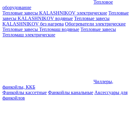
Тепловое
оборудование
Тепловые завесы KALASHNIKOV электрические
Тепловые
завесы KALASHNIKOV водяные
Тепловые завесы
KALASHNIKOV без нагрева
Обогреватели электрические
Тепловые завесы Тепломаш водяные
Тепловые завесы
Тепломаш электрические
Чиллеры,
фанкойлы, ККБ
Фанкойлы кассетные
Фанкойлы канальные
Аксессуары для
фанкойлов