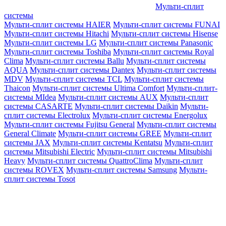
Мульти-сплит
системы
Мульти-сплит системы HAIER
Мульти-сплит системы FUNAI
Мульти-сплит системы Hitachi
Мульти-сплит системы Hisense
Мульти-сплит системы LG
Мульти-сплит системы Panasonic
Мульти-сплит системы Toshiba
Мульти-сплит системы Royal
Clima
Мульти-сплит системы Ballu
Мульти-сплит системы
AQUA
Мульти-сплит системы Dantex
Мульти-сплит системы
MDV
Мульти-сплит системы TCL
Мульти-сплит системы
Thaicon
Мульти-сплит системы Ultima Comfort
Мульти-сплит-
системы MIdea
Мульти-сплит системы AUX
Мульти-сплит
системы CASARTE
Мульти-сплит системы Daikin
Мульти-
сплит системы Electrolux
Мульти-сплит системы Energolux
Мульти-сплит системы Fujitsu General
Мульти-сплит системы
General Climate
Мульти-сплит системы GREE
Мульти-сплит
системы JAX
Мульти-сплит системы Kentatsu
Мульти-сплит
системы Mitsubishi Electric
Мульти-сплит системы Mitsubishi
Heavy
Мульти-сплит системы QuattroClima
Мульти-сплит
системы ROVEX
Мульти-сплит системы Samsung
Мульти-
сплит системы Tosot