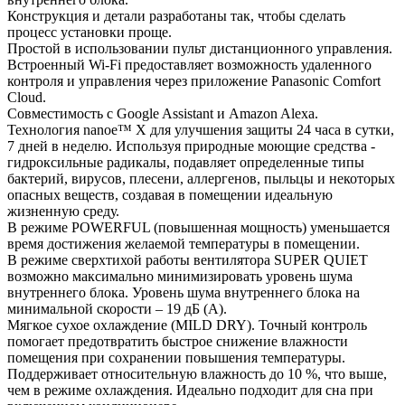
Конструкция и детали разработаны так, чтобы сделать
процесс установки проще.
Простой в использовании пульт дистанционного управления.
Встроенный Wi-Fi предоставляет возможность удаленного
контроля и управления через приложение Panasonic Comfort
Cloud.
Совместимость с Google Assistant и Amazon Alexa.
Технология nanoe™ X для улучшения защиты 24 часа в сутки,
7 дней в неделю. Используя природные моющие средства -
гидроксильные радикалы, подавляет определенные типы
бактерий, вирусов, плесени, аллергенов, пыльцы и некоторых
опасных веществ, создавая в помещении идеальную
жизненную среду.
В режиме POWERFUL (повышенная мощность) уменьшается
время достижения желаемой температуры в помещении.
В режиме сверхтихой работы вентилятора SUPER QUIET
возможно максимально минимизировать уровень шума
внутреннего блока. Уровень шума внутреннего блока на
минимальной скорости – 19 дБ (А).
Мягкое сухое охлаждение (MILD DRY). Точный контроль
помогает предотвратить быстрое снижение влажности
помещения при сохранении повышения температуры.
Поддерживает относительную влажность до 10 %, что выше,
чем в режиме охлаждения. Идеально подходит для сна при