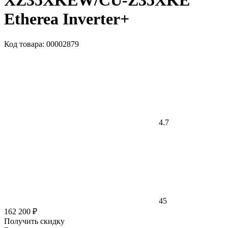
XZ35XKEW/CU-Z35XKE
Etherea Inverter+
Код товара: 00002879
4.7
45
162 200 ₽
Получить скидку