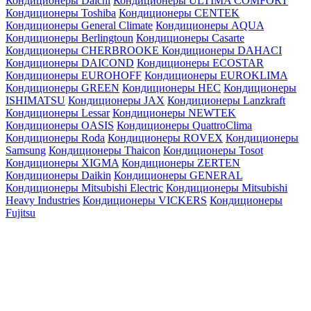
Кондиционеры Daichi
Кондиционеры ULTIMA COMFORT
Кондиционеры Toshiba
Кондиционеры CENTEK
Кондиционеры General Climate
Кондиционеры AQUA
Кондиционеры Berlingtoun
Кондиционеры Casarte
Кондиционеры CHERBROOKE
Кондиционеры DAHACI
Кондиционеры DAICOND
Кондиционеры ECOSTAR
Кондиционеры EUROHOFF
Кондиционеры EUROKLIMA
Кондиционеры GREEN
Кондиционеры HEC
Кондиционеры
ISHIMATSU
Кондиционеры JAX
Кондиционеры Lanzkraft
Кондиционеры Lessar
Кондиционеры NEWTEK
Кондиционеры OASIS
Кондиционеры QuattroClima
Кондиционеры Roda
Кондиционеры ROVEX
Кондиционеры
Samsung
Кондиционеры Thaicon
Кондиционеры Tosot
Кондиционеры XIGMA
Кондиционеры ZERTEN
Кондиционеры Daikin
Кондиционеры GENERAL
Кондиционеры Mitsubishi Electric
Кондиционеры Mitsubishi
Heavy Industries
Кондиционеры VICKERS
Кондиционеры
Fujitsu