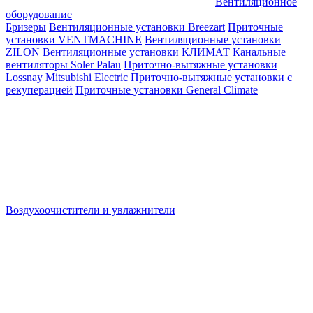
Вентиляционное
оборудование
Бризеры
Вентиляционные установки Breezart
Приточные
установки VENTMACHINE
Вентиляционные установки
ZILON
Вентиляционные установки КЛИМАТ
Канальные
вентиляторы Soler Palau
Приточно-вытяжные установки
Lossnay Mitsubishi Electric
Приточно-вытяжные установки с
рекуперацией
Приточные установки General Climate
Воздухоочистители и увлажнители