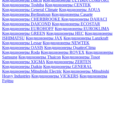
Кондиционеры Daichi
Кондиционеры ULTIMA COMFORT
Кондиционеры Toshiba
Кондиционеры CENTEK
Кондиционеры General Climate
Кондиционеры AQUA
Кондиционеры Berlingtoun
Кондиционеры Casarte
Кондиционеры CHERBROOKE
Кондиционеры DAHACI
Кондиционеры DAICOND
Кондиционеры ECOSTAR
Кондиционеры EUROHOFF
Кондиционеры EUROKLIMA
Кондиционеры GREEN
Кондиционеры HEC
Кондиционеры
ISHIMATSU
Кондиционеры JAX
Кондиционеры Lanzkraft
Кондиционеры Lessar
Кондиционеры NEWTEK
Кондиционеры OASIS
Кондиционеры QuattroClima
Кондиционеры Roda
Кондиционеры ROVEX
Кондиционеры
Samsung
Кондиционеры Thaicon
Кондиционеры Tosot
Кондиционеры XIGMA
Кондиционеры ZERTEN
Кондиционеры Daikin
Кондиционеры GENERAL
Кондиционеры Mitsubishi Electric
Кондиционеры Mitsubishi
Heavy Industries
Кондиционеры VICKERS
Кондиционеры
Fujitsu