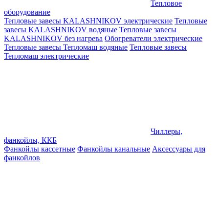
Тепловое
оборудование
Тепловые завесы KALASHNIKOV электрические
Тепловые
завесы KALASHNIKOV водяные
Тепловые завесы
KALASHNIKOV без нагрева
Обогреватели электрические
Тепловые завесы Тепломаш водяные
Тепловые завесы
Тепломаш электрические
Чиллеры,
фанкойлы, ККБ
Фанкойлы кассетные
Фанкойлы канальные
Аксессуары для
фанкойлов