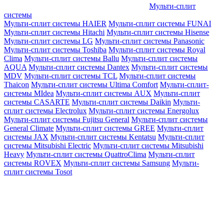
Мульти-сплит
системы
Мульти-сплит системы HAIER
Мульти-сплит системы FUNAI
Мульти-сплит системы Hitachi
Мульти-сплит системы Hisense
Мульти-сплит системы LG
Мульти-сплит системы Panasonic
Мульти-сплит системы Toshiba
Мульти-сплит системы Royal
Clima
Мульти-сплит системы Ballu
Мульти-сплит системы
AQUA
Мульти-сплит системы Dantex
Мульти-сплит системы
MDV
Мульти-сплит системы TCL
Мульти-сплит системы
Thaicon
Мульти-сплит системы Ultima Comfort
Мульти-сплит-
системы MIdea
Мульти-сплит системы AUX
Мульти-сплит
системы CASARTE
Мульти-сплит системы Daikin
Мульти-
сплит системы Electrolux
Мульти-сплит системы Energolux
Мульти-сплит системы Fujitsu General
Мульти-сплит системы
General Climate
Мульти-сплит системы GREE
Мульти-сплит
системы JAX
Мульти-сплит системы Kentatsu
Мульти-сплит
системы Mitsubishi Electric
Мульти-сплит системы Mitsubishi
Heavy
Мульти-сплит системы QuattroClima
Мульти-сплит
системы ROVEX
Мульти-сплит системы Samsung
Мульти-
сплит системы Tosot