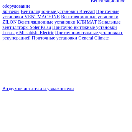
Вентиляционное
оборудование
Бризеры
Вентиляционные установки Breezart
Приточные
установки VENTMACHINE
Вентиляционные установки
ZILON
Вентиляционные установки КЛИМАТ
Канальные
вентиляторы Soler Palau
Приточно-вытяжные установки
Lossnay Mitsubishi Electric
Приточно-вытяжные установки с
рекуперацией
Приточные установки General Climate
Воздухоочистители и увлажнители