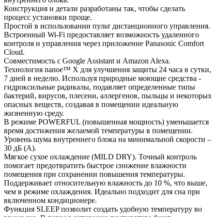
Конструкция и детали разработаны так, чтобы сделать
процесс установки проще.
Простой в использовании пульт дистанционного управления.
Встроенный Wi-Fi предоставляет возможность удаленного
контроля и управления через приложение Panasonic Comfort
Cloud.
Совместимость с Google Assistant и Amazon Alexa.
Технология nanoe™ X для улучшения защиты 24 часа в сутки,
7 дней в неделю. Используя природные моющие средства -
гидроксильные радикалы, подавляет определенные типы
бактерий, вирусов, плесени, аллергенов, пыльцы и некоторых
опасных веществ, создавая в помещении идеальную
жизненную среду.
В режиме POWERFUL (повышенная мощность) уменьшается
время достижения желаемой температуры в помещении.
Уровень шума внутреннего блока на минимальной скорости –
30 дБ (А).
Мягкое сухое охлаждение (MILD DRY). Точный контроль
помогает предотвратить быстрое снижение влажности
помещения при сохранении повышения температуры.
Поддерживает относительную влажность до 10 %, что выше,
чем в режиме охлаждения. Идеально подходит для сна при
включенном кондиционере.
Функция SLEEP позволит создать удобную температуру во