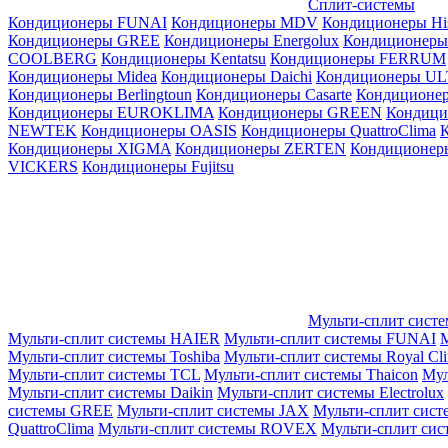
Сплит-системы
Кондиционеры FUNAI
Кондиционеры MDV
Кондиционеры Hi
Кондиционеры GREE
Кондиционеры Energolux
Кондиционеры
СOOLBERG
Кондиционеры Kentatsu
Кондиционеры FERRUM
Кондиционеры Midea
Кондиционеры Daichi
Кондиционеры U
Кондиционеры Berlingtoun
Кондиционеры Casarte
Кондицион
Кондиционеры EUROKLIMA
Кондиционеры GREEN
Кондиц
NEWTEK
Кондиционеры OASIS
Кондиционеры QuattroClima
Кондиционеры XIGMA
Кондиционеры ZERTEN
Кондиционеры
VICKERS
Кондиционеры Fujitsu
Мульти-сплит сист
Мульти-сплит системы HAIER
Мульти-сплит системы FUNAI
М
Мульти-сплит системы Toshiba
Мульти-сплит системы Royal Cl
Мульти-сплит системы TCL
Мульти-сплит системы Thaicon
Мул
Мульти-сплит системы Daikin
Мульти-сплит системы Electrolux
системы GREE
Мульти-сплит системы JAX
Мульти-сплит сист
QuattroClima
Мульти-сплит системы ROVEX
Мульти-сплит сис