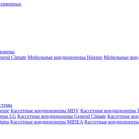
серверных
ионеры
ral Climate
Мобильные кондиционеры Hisense
Мобильные конд
истемы
ense
Кассетные кондиционеры MDV
Кассетные кондиционеры 
неры LG
Кассетные кондиционеры General Climate
Кассетные конд
atsu
Кассетные кондиционеры MIDEA
Кассетные кондиционер