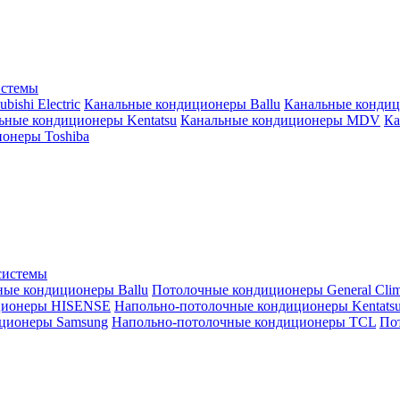
истемы
ishi Electric
Канальные кондиционеры Ballu
Канальные кондиц
ьные кондиционеры Kentatsu
Канальные кондиционеры MDV
Ка
онеры Toshiba
системы
ные кондиционеры Ballu
Потолочные кондиционеры General Clim
ционеры HISENSE
Напольно-потолочные кондиционеры Kentats
ционеры Samsung
Напольно-потолочные кондиционеры TCL
Пот