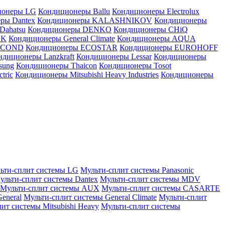
ионеры LG
Кондиционеры Ballu
Кондиционеры Electrolux
ры Dantex
Кондиционеры KALASHNIKOV
Кондиционеры
Dahatsu
Кондиционеры DENKO
Кондиционеры CHiQ
EK
Кондиционеры General Climate
Кондиционеры AQUA
AICOND
Кондиционеры ECOSTAR
Кондиционеры EUROHOFF
ндиционеры Lanzkraft
Кондиционеры Lessar
Кондиционеры
sung
Кондиционеры Thaicon
Кондиционеры Tosot
tric
Кондиционеры Mitsubishi Heavy Industries
Кондиционеры
ьти-сплит системы LG
Мульти-сплит системы Panasonic
ульти-сплит системы Dantex
Мульти-сплит системы MDV
Мульти-сплит системы AUX
Мульти-сплит системы CASARTE
eneral
Мульти-сплит системы General Climate
Мульти-сплит
ит системы Mitsubishi Heavy
Мульти-сплит системы