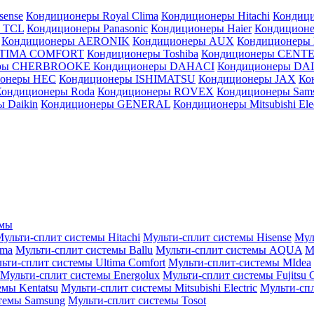
sense
Кондиционеры Royal Clima
Кондиционеры Hitachi
Кондиц
 TCL
Кондиционеры Panasonic
Кондиционеры Haier
Кондиционе
Кондиционеры AERONIK
Кондиционеры AUX
Кондиционеры 
LTIMA COMFORT
Кондиционеры Toshiba
Кондиционеры CENT
еры CHERBROOKE
Кондиционеры DAHACI
Кондиционеры D
ионеры HEC
Кондиционеры ISHIMATSU
Кондиционеры JAX
Ко
Кондиционеры Roda
Кондиционеры ROVEX
Кондиционеры Sam
 Daikin
Кондиционеры GENERAL
Кондиционеры Mitsubishi Elec
емы
ульти-сплит системы Hitachi
Мульти-сплит системы Hisense
Мул
ima
Мульти-сплит системы Ballu
Мульти-сплит системы AQUA
М
ьти-сплит системы Ultima Comfort
Мульти-сплит-системы MIdea
Мульти-сплит системы Energolux
Мульти-сплит системы Fujitsu G
емы Kentatsu
Мульти-сплит системы Mitsubishi Electric
Мульти-спл
темы Samsung
Мульти-сплит системы Tosot