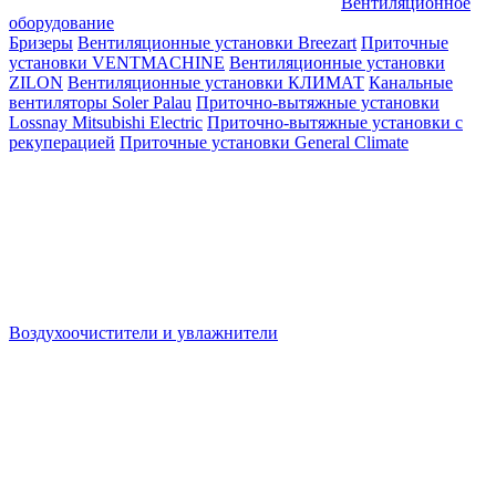
Вентиляционное
оборудование
Бризеры
Вентиляционные установки Breezart
Приточные
установки VENTMACHINE
Вентиляционные установки
ZILON
Вентиляционные установки КЛИМАТ
Канальные
вентиляторы Soler Palau
Приточно-вытяжные установки
Lossnay Mitsubishi Electric
Приточно-вытяжные установки с
рекуперацией
Приточные установки General Climate
Воздухоочистители и увлажнители