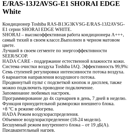
E/RAS-13J2AVSG-E1 SHORAI EDGE
White
Кондиционер Toshiba RAS-B13G3KVSG-E/RAS-13J2AVSG-
E1 серии SHORAI EDGE WHITE.
SHORAI – высокоэффективная работа кондиционера А+++,
самый тихий в своем классе.Выполнен в черном матовом
цвете.
Лучший в своем сегменте по энергоэффективности
SEER/SCOP.
HADA CARE - поддержание естественной влажности кожи.
Система очистки воздуха Toshiba IAQ. Эффективность 99,9%:
Семь ступеней регулировки интенсивности потока воздуха.
6 вариантов направления воздушного потока.
Продвинутый пульт с подсветкой кнопок и дисплея, также
можно подключить проводное подключение.
Запоминание любимых настроек.
Программирование до 4х сценариев в день, 7 дней в неделю.
Функция принудительной разморозки внешнего блока.
+8 °С в режиме обогрева.
HADA Режим воздухораспределения.
Объемное воздухораспределение (18-24 модели).
Бесшумный режим внутреннего блока – от 19 дБ(А).
Предварительный нагрев.