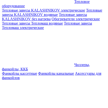
Тепловое
оборудование
Тепловые завесы KALASHNIKOV электрические
Тепловые
завесы KALASHNIKOV водяные
Тепловые завесы
KALASHNIKOV без нагрева
Обогреватели электрические
Тепловые завесы Тепломаш водяные
Тепловые завесы
Тепломаш электрические
Чиллеры,
фанкойлы, ККБ
Фанкойлы кассетные
Фанкойлы канальные
Аксессуары для
фанкойлов