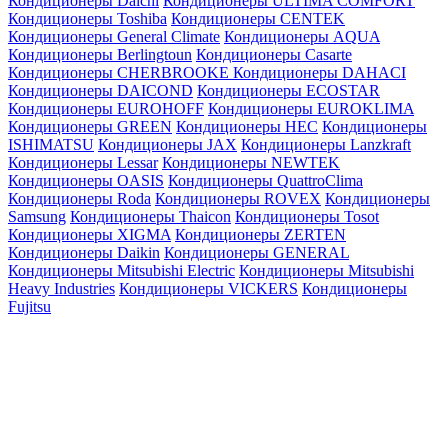
Кондиционеры Daichi
Кондиционеры ULTIMA COMFORT
Кондиционеры Toshiba
Кондиционеры CENTEK
Кондиционеры General Climate
Кондиционеры AQUA
Кондиционеры Berlingtoun
Кондиционеры Casarte
Кондиционеры CHERBROOKE
Кондиционеры DAHACI
Кондиционеры DAICOND
Кондиционеры ECOSTAR
Кондиционеры EUROHOFF
Кондиционеры EUROKLIMA
Кондиционеры GREEN
Кондиционеры HEC
Кондиционеры
ISHIMATSU
Кондиционеры JAX
Кондиционеры Lanzkraft
Кондиционеры Lessar
Кондиционеры NEWTEK
Кондиционеры OASIS
Кондиционеры QuattroClima
Кондиционеры Roda
Кондиционеры ROVEX
Кондиционеры
Samsung
Кондиционеры Thaicon
Кондиционеры Tosot
Кондиционеры XIGMA
Кондиционеры ZERTEN
Кондиционеры Daikin
Кондиционеры GENERAL
Кондиционеры Mitsubishi Electric
Кондиционеры Mitsubishi
Heavy Industries
Кондиционеры VICKERS
Кондиционеры
Fujitsu