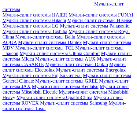
Мульти-сплит
системы
Мульти-сплит системы HAIER
Мульти-сплит системы FUNAI
Мульти-сплит системы Hitachi
Мульти-сплит системы Hisense
Мульти-сплит системы LG
Мульти-сплит системы Panasonic
Мульти-сплит системы Toshiba
Мульти-сплит системы Royal
Clima
Мульти-сплит системы Ballu
Мульти-сплит системы
AQUA
Мульти-сплит системы Dantex
Мульти-сплит системы
MDV
Мульти-сплит системы TCL
Мульти-сплит системы
Thaicon
Мульти-сплит системы Ultima Comfort
Мульти-сплит-
системы MIdea
Мульти-сплит системы AUX
Мульти-сплит
системы CASARTE
Мульти-сплит системы Daikin
Мульти-
сплит системы Electrolux
Мульти-сплит системы Energolux
Мульти-сплит системы Fujitsu General
Мульти-сплит системы
General Climate
Мульти-сплит системы GREE
Мульти-сплит
системы JAX
Мульти-сплит системы Kentatsu
Мульти-сплит
системы Mitsubishi Electric
Мульти-сплит системы Mitsubishi
Heavy
Мульти-сплит системы QuattroClima
Мульти-сплит
системы ROVEX
Мульти-сплит системы Samsung
Мульти-
сплит системы Tosot