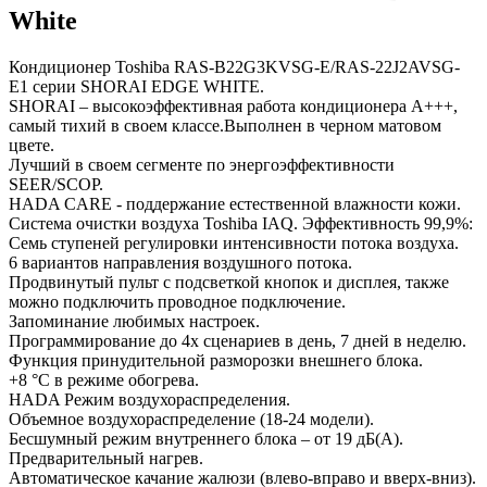
White
Кондиционер Toshiba RAS-B22G3KVSG-E/RAS-22J2AVSG-
E1 серии SHORAI EDGE WHITE.
SHORAI – высокоэффективная работа кондиционера А+++,
самый тихий в своем классе.Выполнен в черном матовом
цвете.
Лучший в своем сегменте по энергоэффективности
SEER/SCOP.
HADA CARE - поддержание естественной влажности кожи.
Система очистки воздуха Toshiba IAQ. Эффективность 99,9%:
Семь ступеней регулировки интенсивности потока воздуха.
6 вариантов направления воздушного потока.
Продвинутый пульт с подсветкой кнопок и дисплея, также
можно подключить проводное подключение.
Запоминание любимых настроек.
Программирование до 4х сценариев в день, 7 дней в неделю.
Функция принудительной разморозки внешнего блока.
+8 °С в режиме обогрева.
HADA Режим воздухораспределения.
Объемное воздухораспределение (18-24 модели).
Бесшумный режим внутреннего блока – от 19 дБ(А).
Предварительный нагрев.
Автоматическое качание жалюзи (влево-вправо и вверх-вниз).