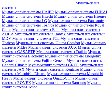
Мульти-сплит
системы
Мульти-сплит системы HAIER
Мульти-сплит системы FUNAI
Мульти-сплит системы Hitachi
Мульти-сплит системы Hisense
Мульти-сплит системы LG
Мульти-сплит системы Panasonic
Мульти-сплит системы Toshiba
Мульти-сплит системы Royal
Clima
Мульти-сплит системы Ballu
Мульти-сплит системы
AQUA
Мульти-сплит системы Dantex
Мульти-сплит системы
MDV
Мульти-сплит системы TCL
Мульти-сплит системы
Thaicon
Мульти-сплит системы Ultima Comfort
Мульти-сплит-
системы MIdea
Мульти-сплит системы AUX
Мульти-сплит
системы CASARTE
Мульти-сплит системы Daikin
Мульти-
сплит системы Electrolux
Мульти-сплит системы Energolux
Мульти-сплит системы Fujitsu General
Мульти-сплит системы
General Climate
Мульти-сплит системы GREE
Мульти-сплит
системы JAX
Мульти-сплит системы Kentatsu
Мульти-сплит
системы Mitsubishi Electric
Мульти-сплит системы Mitsubishi
Heavy
Мульти-сплит системы QuattroClima
Мульти-сплит
системы ROVEX
Мульти-сплит системы Samsung
Мульти-
сплит системы Tosot