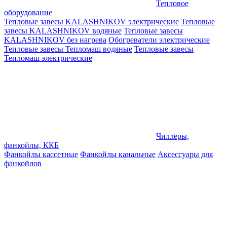
Тепловое
оборудование
Тепловые завесы KALASHNIKOV электрические
Тепловые
завесы KALASHNIKOV водяные
Тепловые завесы
KALASHNIKOV без нагрева
Обогреватели электрические
Тепловые завесы Тепломаш водяные
Тепловые завесы
Тепломаш электрические
Чиллеры,
фанкойлы, ККБ
Фанкойлы кассетные
Фанкойлы канальные
Аксессуары для
фанкойлов