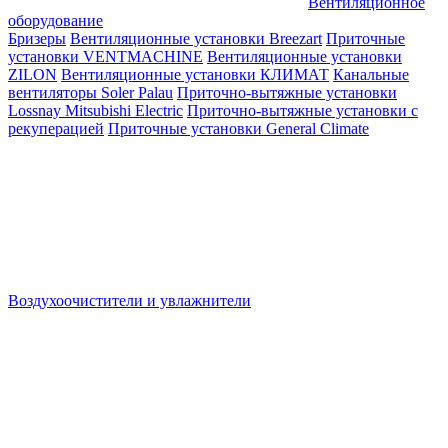
Вентиляционное
оборудование
Бризеры
Вентиляционные установки Breezart
Приточные
установки VENTMACHINE
Вентиляционные установки
ZILON
Вентиляционные установки КЛИМАТ
Канальные
вентиляторы Soler Palau
Приточно-вытяжные установки
Lossnay Mitsubishi Electric
Приточно-вытяжные установки с
рекуперацией
Приточные установки General Climate
Воздухоочистители и увлажнители