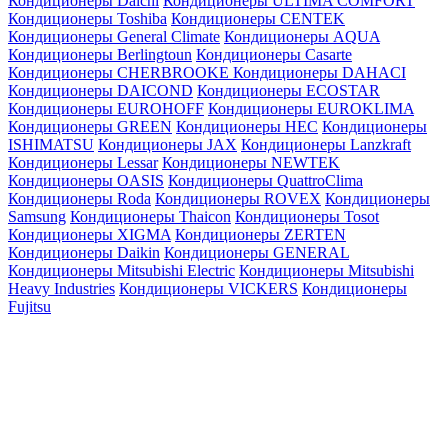
Кондиционеры Daichi
Кондиционеры ULTIMA COMFORT
Кондиционеры Toshiba
Кондиционеры CENTEK
Кондиционеры General Climate
Кондиционеры AQUA
Кондиционеры Berlingtoun
Кондиционеры Casarte
Кондиционеры CHERBROOKE
Кондиционеры DAHACI
Кондиционеры DAICOND
Кондиционеры ECOSTAR
Кондиционеры EUROHOFF
Кондиционеры EUROKLIMA
Кондиционеры GREEN
Кондиционеры HEC
Кондиционеры
ISHIMATSU
Кондиционеры JAX
Кондиционеры Lanzkraft
Кондиционеры Lessar
Кондиционеры NEWTEK
Кондиционеры OASIS
Кондиционеры QuattroClima
Кондиционеры Roda
Кондиционеры ROVEX
Кондиционеры
Samsung
Кондиционеры Thaicon
Кондиционеры Tosot
Кондиционеры XIGMA
Кондиционеры ZERTEN
Кондиционеры Daikin
Кондиционеры GENERAL
Кондиционеры Mitsubishi Electric
Кондиционеры Mitsubishi
Heavy Industries
Кондиционеры VICKERS
Кондиционеры
Fujitsu