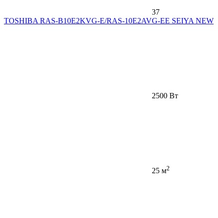
37
TOSHIBA RAS-B10E2KVG-E/RAS-10E2AVG-EE SEIYA NEW
2500 Вт
2
25 м