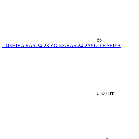
56
TOSHIBA RAS-24J2KVG-EE/RAS-24J2AVG-EE SEIYA
6500 Вт