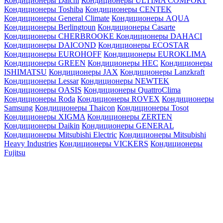
Кондиционеры Daichi
Кондиционеры ULTIMA COMFORT
Кондиционеры Toshiba
Кондиционеры CENTEK
Кондиционеры General Climate
Кондиционеры AQUA
Кондиционеры Berlingtoun
Кондиционеры Casarte
Кондиционеры CHERBROOKE
Кондиционеры DAHACI
Кондиционеры DAICOND
Кондиционеры ECOSTAR
Кондиционеры EUROHOFF
Кондиционеры EUROKLIMA
Кондиционеры GREEN
Кондиционеры HEC
Кондиционеры
ISHIMATSU
Кондиционеры JAX
Кондиционеры Lanzkraft
Кондиционеры Lessar
Кондиционеры NEWTEK
Кондиционеры OASIS
Кондиционеры QuattroClima
Кондиционеры Roda
Кондиционеры ROVEX
Кондиционеры
Samsung
Кондиционеры Thaicon
Кондиционеры Tosot
Кондиционеры XIGMA
Кондиционеры ZERTEN
Кондиционеры Daikin
Кондиционеры GENERAL
Кондиционеры Mitsubishi Electric
Кондиционеры Mitsubishi
Heavy Industries
Кондиционеры VICKERS
Кондиционеры
Fujitsu