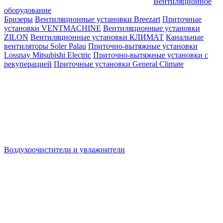
Вентиляционное
оборудование
Бризеры
Вентиляционные установки Breezart
Приточные
установки VENTMACHINE
Вентиляционные установки
ZILON
Вентиляционные установки КЛИМАТ
Канальные
вентиляторы Soler Palau
Приточно-вытяжные установки
Lossnay Mitsubishi Electric
Приточно-вытяжные установки с
рекуперацией
Приточные установки General Climate
Воздухоочистители и увлажнители