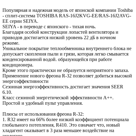
Популярная и надежная модель от японской компании Toshiba
- cплит-система TOSHIBA RAS-16J2KVG-EE/RAS-16J2AVG-
EE серии SEIYA.
SEIYA - в переводе с японского - тихая ночь.
Благодаря особой конструкции лопастей вентилятора и
приводов достигается низкий уровень 22 дБ в ночном
режиме.
Уникальное покрытие теплообменника внутреннего блока не
допускает скопления пыли и грязи, которая легко смывается
конденсированной водой. образующейся при работе
кондиционера.
Кроме этого практически не образуется неприятного запаха.
Применение нового фреона R-32 позволяет добиться высокой
энергоэффективности
Сезонная энергоэффективность достигает значения SEER
6.10.
Класс сезонной энергетической эффективности A++.
Простой и удобный пульт управления.
Плюсы от использования фреона R-32:
1. R32 имеет на 66% более низкий коэффициент потенциала
глобального потепления, R410. Это означает что, новый
хладагент оказывает в 3 раза меньшее воздействие на
экологию.