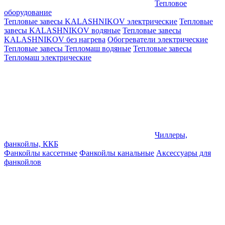
Тепловое
оборудование
Тепловые завесы KALASHNIKOV электрические
Тепловые
завесы KALASHNIKOV водяные
Тепловые завесы
KALASHNIKOV без нагрева
Обогреватели электрические
Тепловые завесы Тепломаш водяные
Тепловые завесы
Тепломаш электрические
Чиллеры,
фанкойлы, ККБ
Фанкойлы кассетные
Фанкойлы канальные
Аксессуары для
фанкойлов