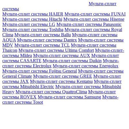
Мульти-сплит
системы
Мульти-сплит системы HAIER
Мульти-сплит системы FUNAI
Мульти-сплит системы Hitachi
Мульти-сплит системы Hisense
Мульти-сплит системы LG
Мульти-сплит системы Panasonic
Мульти-сплит системы Toshiba
Мульти-сплит системы Royal
Clima
Мульти-сплит системы Ballu
Мульти-сплит системы
AQUA
Мульти-сплит системы Dantex
Мульти-сплит системы
MDV
Мульти-сплит системы TCL
Мульти-сплит системы
Thaicon
Мульти-сплит системы Ultima Comfort
Мульти-сплит-
системы MIdea
Мульти-сплит системы AUX
Мульти-сплит
системы CASARTE
Мульти-сплит системы Daikin
Мульти-
сплит системы Electrolux
Мульти-сплит системы Energolux
Мульти-сплит системы Fujitsu General
Мульти-сплит системы
General Climate
Мульти-сплит системы GREE
Мульти-сплит
системы JAX
Мульти-сплит системы Kentatsu
Мульти-сплит
системы Mitsubishi Electric
Мульти-сплит системы Mitsubishi
Heavy
Мульти-сплит системы QuattroClima
Мульти-сплит
системы ROVEX
Мульти-сплит системы Samsung
Мульти-
сплит системы Tosot