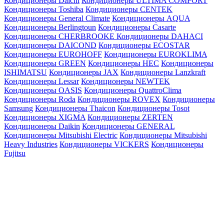
Кондиционеры Daichi
Кондиционеры ULTIMA COMFORT
Кондиционеры Toshiba
Кондиционеры CENTEK
Кондиционеры General Climate
Кондиционеры AQUA
Кондиционеры Berlingtoun
Кондиционеры Casarte
Кондиционеры CHERBROOKE
Кондиционеры DAHACI
Кондиционеры DAICOND
Кондиционеры ECOSTAR
Кондиционеры EUROHOFF
Кондиционеры EUROKLIMA
Кондиционеры GREEN
Кондиционеры HEC
Кондиционеры
ISHIMATSU
Кондиционеры JAX
Кондиционеры Lanzkraft
Кондиционеры Lessar
Кондиционеры NEWTEK
Кондиционеры OASIS
Кондиционеры QuattroClima
Кондиционеры Roda
Кондиционеры ROVEX
Кондиционеры
Samsung
Кондиционеры Thaicon
Кондиционеры Tosot
Кондиционеры XIGMA
Кондиционеры ZERTEN
Кондиционеры Daikin
Кондиционеры GENERAL
Кондиционеры Mitsubishi Electric
Кондиционеры Mitsubishi
Heavy Industries
Кондиционеры VICKERS
Кондиционеры
Fujitsu