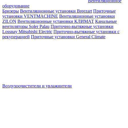
Вентиляционное
оборудование
Бризеры
Вентиляционные установки Breezart
Приточные
установки VENTMACHINE
Вентиляционные установки
ZILON
Вентиляционные установки КЛИМАТ
Канальные
вентиляторы Soler Palau
Приточно-вытяжные установки
Lossnay Mitsubishi Electric
Приточно-вытяжные установки с
рекуперацией
Приточные установки General Climate
Воздухоочистители и увлажнители