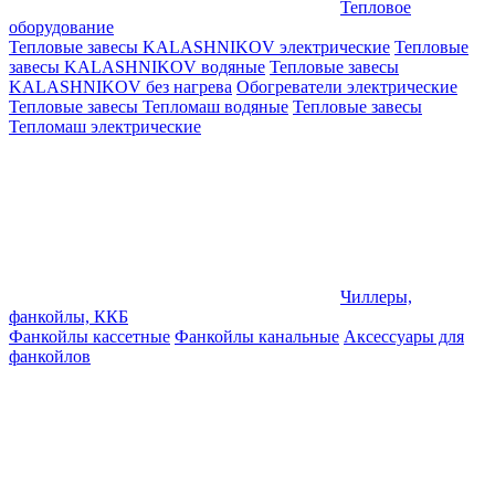
Тепловое
оборудование
Тепловые завесы KALASHNIKOV электрические
Тепловые
завесы KALASHNIKOV водяные
Тепловые завесы
KALASHNIKOV без нагрева
Обогреватели электрические
Тепловые завесы Тепломаш водяные
Тепловые завесы
Тепломаш электрические
Чиллеры,
фанкойлы, ККБ
Фанкойлы кассетные
Фанкойлы канальные
Аксессуары для
фанкойлов