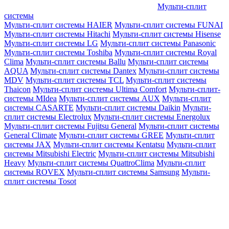
Мульти-сплит
системы
Мульти-сплит системы HAIER
Мульти-сплит системы FUNAI
Мульти-сплит системы Hitachi
Мульти-сплит системы Hisense
Мульти-сплит системы LG
Мульти-сплит системы Panasonic
Мульти-сплит системы Toshiba
Мульти-сплит системы Royal
Clima
Мульти-сплит системы Ballu
Мульти-сплит системы
AQUA
Мульти-сплит системы Dantex
Мульти-сплит системы
MDV
Мульти-сплит системы TCL
Мульти-сплит системы
Thaicon
Мульти-сплит системы Ultima Comfort
Мульти-сплит-
системы MIdea
Мульти-сплит системы AUX
Мульти-сплит
системы CASARTE
Мульти-сплит системы Daikin
Мульти-
сплит системы Electrolux
Мульти-сплит системы Energolux
Мульти-сплит системы Fujitsu General
Мульти-сплит системы
General Climate
Мульти-сплит системы GREE
Мульти-сплит
системы JAX
Мульти-сплит системы Kentatsu
Мульти-сплит
системы Mitsubishi Electric
Мульти-сплит системы Mitsubishi
Heavy
Мульти-сплит системы QuattroClima
Мульти-сплит
системы ROVEX
Мульти-сплит системы Samsung
Мульти-
сплит системы Tosot