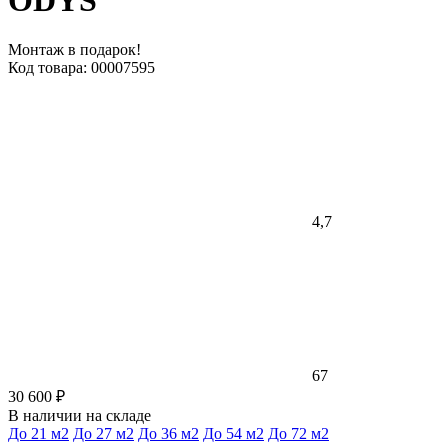
ODYS
Монтаж в подарок!
Код товара: 00007595
4,7
67
30 600 ₽
В наличии на складе
До 21 м2
До 27 м2
До 36 м2
До 54 м2
До 72 м2