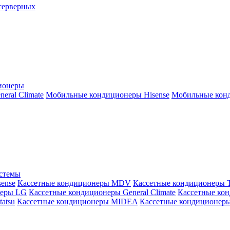
серверных
ионеры
ral Climate
Мобильные кондиционеры Hisense
Мобильные конд
истемы
ense
Кассетные кондиционеры MDV
Кассетные кондиционеры 
неры LG
Кассетные кондиционеры General Climate
Кассетные конд
atsu
Кассетные кондиционеры MIDEA
Кассетные кондиционер