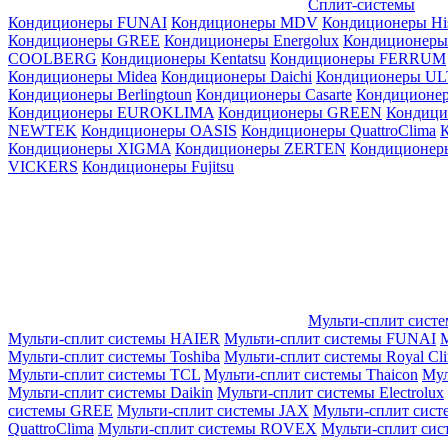
Сплит-системы
Кондиционеры FUNAI
Кондиционеры MDV
Кондиционеры Hi
Кондиционеры GREE
Кондиционеры Energolux
Кондиционеры
СOOLBERG
Кондиционеры Kentatsu
Кондиционеры FERRUM
Кондиционеры Midea
Кондиционеры Daichi
Кондиционеры U
Кондиционеры Berlingtoun
Кондиционеры Casarte
Кондицион
Кондиционеры EUROKLIMA
Кондиционеры GREEN
Кондиц
NEWTEK
Кондиционеры OASIS
Кондиционеры QuattroClima
Кондиционеры XIGMA
Кондиционеры ZERTEN
Кондиционеры
VICKERS
Кондиционеры Fujitsu
Мульти-сплит сист
Мульти-сплит системы HAIER
Мульти-сплит системы FUNAI
М
Мульти-сплит системы Toshiba
Мульти-сплит системы Royal Cl
Мульти-сплит системы TCL
Мульти-сплит системы Thaicon
Мул
Мульти-сплит системы Daikin
Мульти-сплит системы Electrolux
системы GREE
Мульти-сплит системы JAX
Мульти-сплит сист
QuattroClima
Мульти-сплит системы ROVEX
Мульти-сплит сис