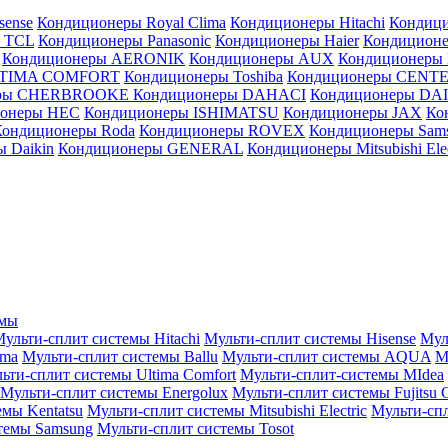
sense
Кондиционеры Royal Clima
Кондиционеры Hitachi
Кондиц
 TCL
Кондиционеры Panasonic
Кондиционеры Haier
Кондиционе
Кондиционеры AERONIK
Кондиционеры AUX
Кондиционеры 
LTIMA COMFORT
Кондиционеры Toshiba
Кондиционеры CENT
еры CHERBROOKE
Кондиционеры DAHACI
Кондиционеры D
ионеры HEC
Кондиционеры ISHIMATSU
Кондиционеры JAX
Ко
Кондиционеры Roda
Кондиционеры ROVEX
Кондиционеры Sam
 Daikin
Кондиционеры GENERAL
Кондиционеры Mitsubishi Elec
емы
ульти-сплит системы Hitachi
Мульти-сплит системы Hisense
Мул
ima
Мульти-сплит системы Ballu
Мульти-сплит системы AQUA
М
ьти-сплит системы Ultima Comfort
Мульти-сплит-системы MIdea
Мульти-сплит системы Energolux
Мульти-сплит системы Fujitsu G
емы Kentatsu
Мульти-сплит системы Mitsubishi Electric
Мульти-спл
темы Samsung
Мульти-сплит системы Tosot