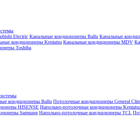
истемы
ishi Electric
Канальные кондиционеры Ballu
Канальные кондиц
ьные кондиционеры Kentatsu
Канальные кондиционеры MDV
Ка
онеры Toshiba
системы
ные кондиционеры Ballu
Потолочные кондиционеры General Clim
ционеры HISENSE
Напольно-потолочные кондиционеры Kentats
ционеры Samsung
Напольно-потолочные кондиционеры TCL
Пот