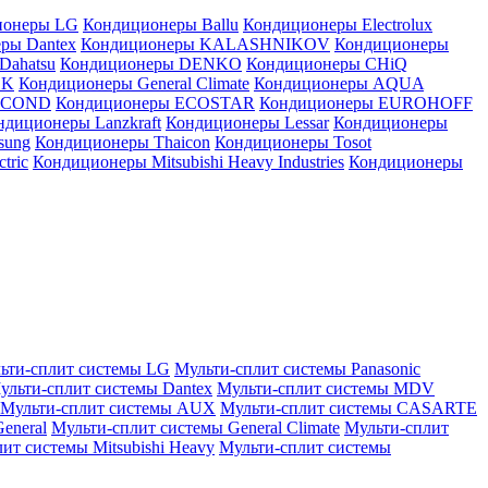
ионеры LG
Кондиционеры Ballu
Кондиционеры Electrolux
ры Dantex
Кондиционеры KALASHNIKOV
Кондиционеры
Dahatsu
Кондиционеры DENKO
Кондиционеры CHiQ
EK
Кондиционеры General Climate
Кондиционеры AQUA
AICOND
Кондиционеры ECOSTAR
Кондиционеры EUROHOFF
ндиционеры Lanzkraft
Кондиционеры Lessar
Кондиционеры
sung
Кондиционеры Thaicon
Кондиционеры Tosot
tric
Кондиционеры Mitsubishi Heavy Industries
Кондиционеры
ьти-сплит системы LG
Мульти-сплит системы Panasonic
ульти-сплит системы Dantex
Мульти-сплит системы MDV
Мульти-сплит системы AUX
Мульти-сплит системы CASARTE
eneral
Мульти-сплит системы General Climate
Мульти-сплит
ит системы Mitsubishi Heavy
Мульти-сплит системы