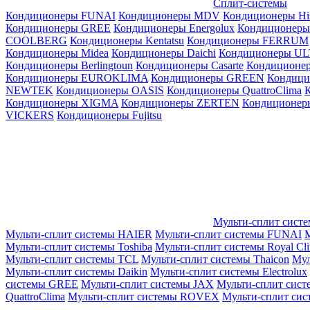
Сплит-системы
Кондиционеры FUNAI
Кондиционеры MDV
Кондиционеры Hi
Кондиционеры GREE
Кондиционеры Energolux
Кондиционеры
СOOLBERG
Кондиционеры Kentatsu
Кондиционеры FERRUM
Кондиционеры Midea
Кондиционеры Daichi
Кондиционеры U
Кондиционеры Berlingtoun
Кондиционеры Casarte
Кондицион
Кондиционеры EUROKLIMA
Кондиционеры GREEN
Кондиц
NEWTEK
Кондиционеры OASIS
Кондиционеры QuattroClima
Кондиционеры XIGMA
Кондиционеры ZERTEN
Кондиционеры
VICKERS
Кондиционеры Fujitsu
Мульти-сплит сист
Мульти-сплит системы HAIER
Мульти-сплит системы FUNAI
М
Мульти-сплит системы Toshiba
Мульти-сплит системы Royal Cl
Мульти-сплит системы TCL
Мульти-сплит системы Thaicon
Мул
Мульти-сплит системы Daikin
Мульти-сплит системы Electrolux
системы GREE
Мульти-сплит системы JAX
Мульти-сплит сист
QuattroClima
Мульти-сплит системы ROVEX
Мульти-сплит сис