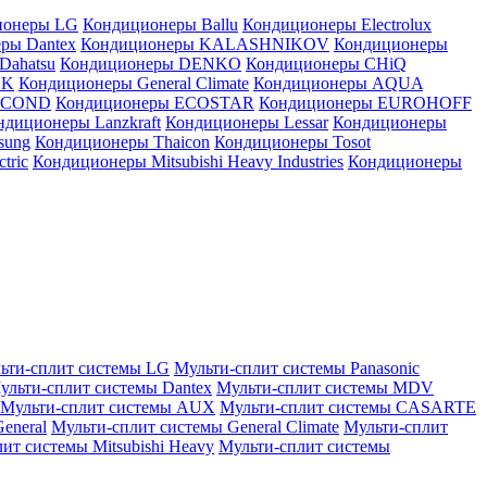
ионеры LG
Кондиционеры Ballu
Кондиционеры Electrolux
ры Dantex
Кондиционеры KALASHNIKOV
Кондиционеры
Dahatsu
Кондиционеры DENKO
Кондиционеры CHiQ
EK
Кондиционеры General Climate
Кондиционеры AQUA
AICOND
Кондиционеры ECOSTAR
Кондиционеры EUROHOFF
ндиционеры Lanzkraft
Кондиционеры Lessar
Кондиционеры
sung
Кондиционеры Thaicon
Кондиционеры Tosot
tric
Кондиционеры Mitsubishi Heavy Industries
Кондиционеры
ьти-сплит системы LG
Мульти-сплит системы Panasonic
ульти-сплит системы Dantex
Мульти-сплит системы MDV
Мульти-сплит системы AUX
Мульти-сплит системы CASARTE
eneral
Мульти-сплит системы General Climate
Мульти-сплит
ит системы Mitsubishi Heavy
Мульти-сплит системы