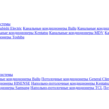
истемы
ishi Electric
Канальные кондиционеры Ballu
Канальные кондиц
ьные кондиционеры Kentatsu
Канальные кондиционеры MDV
Ка
онеры Toshiba
системы
ные кондиционеры Ballu
Потолочные кондиционеры General Clim
ционеры HISENSE
Напольно-потолочные кондиционеры Kentats
ционеры Samsung
Напольно-потолочные кондиционеры TCL
Пот