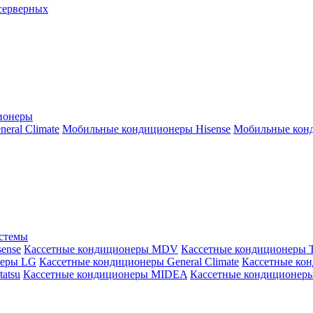
серверных
ионеры
ral Climate
Мобильные кондиционеры Hisense
Мобильные конд
истемы
ense
Кассетные кондиционеры MDV
Кассетные кондиционеры 
неры LG
Кассетные кондиционеры General Climate
Кассетные конд
atsu
Кассетные кондиционеры MIDEA
Кассетные кондиционер