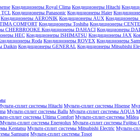
sense
Кондиционеры Royal Clima
Кондиционеры Hitachi
Кондиц
 TCL
Кондиционеры Panasonic
Кондиционеры Haier
Кондиционе
Кондиционеры AERONIK
Кондиционеры AUX
Кондиционеры 
LTIMA COMFORT
Кондиционеры Toshiba
Кондиционеры CENT
еры CHERBROOKE
Кондиционеры DAHACI
Кондиционеры D
ионеры HEC
Кондиционеры ISHIMATSU
Кондиционеры JAX
Ко
Кондиционеры Roda
Кондиционеры ROVEX
Кондиционеры Sam
 Daikin
Кондиционеры GENERAL
Кондиционеры Mitsubishi Elec
емы
ульти-сплит системы Hitachi
Мульти-сплит системы Hisense
Мул
ima
Мульти-сплит системы Ballu
Мульти-сплит системы AQUA
М
ьти-сплит системы Ultima Comfort
Мульти-сплит-системы MIdea
Мульти-сплит системы Energolux
Мульти-сплит системы Fujitsu G
емы Kentatsu
Мульти-сплит системы Mitsubishi Electric
Мульти-спл
темы Samsung
Мульти-сплит системы Tosot