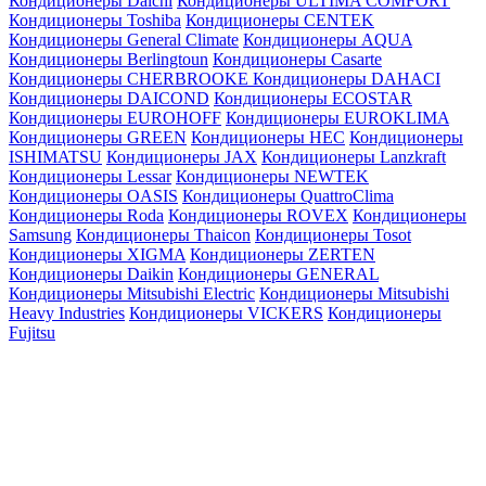
Кондиционеры Daichi
Кондиционеры ULTIMA COMFORT
Кондиционеры Toshiba
Кондиционеры CENTEK
Кондиционеры General Climate
Кондиционеры AQUA
Кондиционеры Berlingtoun
Кондиционеры Casarte
Кондиционеры CHERBROOKE
Кондиционеры DAHACI
Кондиционеры DAICOND
Кондиционеры ECOSTAR
Кондиционеры EUROHOFF
Кондиционеры EUROKLIMA
Кондиционеры GREEN
Кондиционеры HEC
Кондиционеры
ISHIMATSU
Кондиционеры JAX
Кондиционеры Lanzkraft
Кондиционеры Lessar
Кондиционеры NEWTEK
Кондиционеры OASIS
Кондиционеры QuattroClima
Кондиционеры Roda
Кондиционеры ROVEX
Кондиционеры
Samsung
Кондиционеры Thaicon
Кондиционеры Tosot
Кондиционеры XIGMA
Кондиционеры ZERTEN
Кондиционеры Daikin
Кондиционеры GENERAL
Кондиционеры Mitsubishi Electric
Кондиционеры Mitsubishi
Heavy Industries
Кондиционеры VICKERS
Кондиционеры
Fujitsu