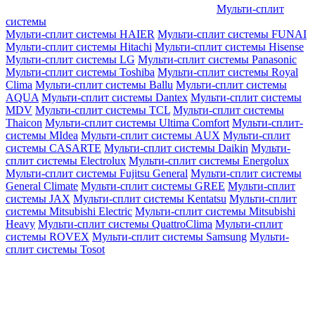
Мульти-сплит
системы
Мульти-сплит системы HAIER
Мульти-сплит системы FUNAI
Мульти-сплит системы Hitachi
Мульти-сплит системы Hisense
Мульти-сплит системы LG
Мульти-сплит системы Panasonic
Мульти-сплит системы Toshiba
Мульти-сплит системы Royal
Clima
Мульти-сплит системы Ballu
Мульти-сплит системы
AQUA
Мульти-сплит системы Dantex
Мульти-сплит системы
MDV
Мульти-сплит системы TCL
Мульти-сплит системы
Thaicon
Мульти-сплит системы Ultima Comfort
Мульти-сплит-
системы MIdea
Мульти-сплит системы AUX
Мульти-сплит
системы CASARTE
Мульти-сплит системы Daikin
Мульти-
сплит системы Electrolux
Мульти-сплит системы Energolux
Мульти-сплит системы Fujitsu General
Мульти-сплит системы
General Climate
Мульти-сплит системы GREE
Мульти-сплит
системы JAX
Мульти-сплит системы Kentatsu
Мульти-сплит
системы Mitsubishi Electric
Мульти-сплит системы Mitsubishi
Heavy
Мульти-сплит системы QuattroClima
Мульти-сплит
системы ROVEX
Мульти-сплит системы Samsung
Мульти-
сплит системы Tosot