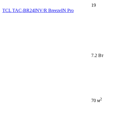
19
TCL TAC-BR24INV/R BreezeIN Pro
7.2 Вт
2
70 м