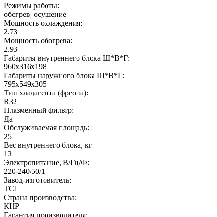
Режимы работы:
обогрев, осушение
Мощность охлаждения:
2.73
Мощность обогрева:
2.93
Габариты внутреннего блока Ш*В*Г:
960х316х198
Габариты наружного блока Ш*В*Г:
795х549х305
Тип хладагента (фреона):
R32
Плазменный фильтр:
Да
Обслуживаемая площадь:
25
Вес внутреннего блока, кг:
13
Электропитание, В/Гц/Ф:
220-240/50/1
Завод-изготовитель:
TCL
Страна производства:
КНР
Гарантия производителя: