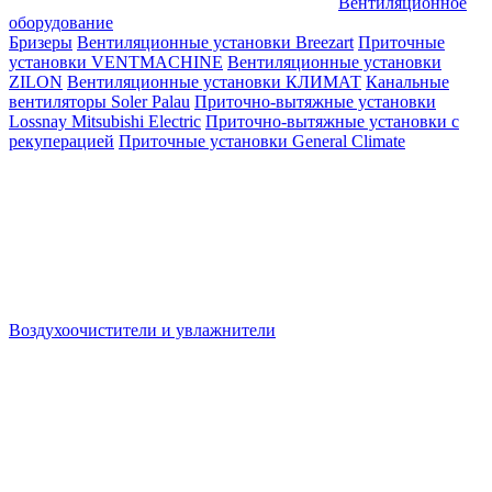
Вентиляционное
оборудование
Бризеры
Вентиляционные установки Breezart
Приточные
установки VENTMACHINE
Вентиляционные установки
ZILON
Вентиляционные установки КЛИМАТ
Канальные
вентиляторы Soler Palau
Приточно-вытяжные установки
Lossnay Mitsubishi Electric
Приточно-вытяжные установки с
рекуперацией
Приточные установки General Climate
Воздухоочистители и увлажнители