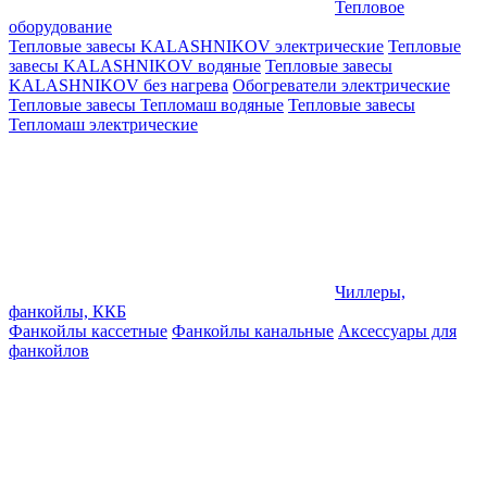
Тепловое
оборудование
Тепловые завесы KALASHNIKOV электрические
Тепловые
завесы KALASHNIKOV водяные
Тепловые завесы
KALASHNIKOV без нагрева
Обогреватели электрические
Тепловые завесы Тепломаш водяные
Тепловые завесы
Тепломаш электрические
Чиллеры,
фанкойлы, ККБ
Фанкойлы кассетные
Фанкойлы канальные
Аксессуары для
фанкойлов