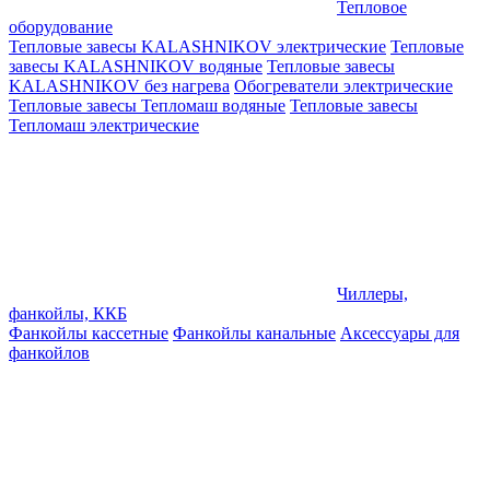
Тепловое
оборудование
Тепловые завесы KALASHNIKOV электрические
Тепловые
завесы KALASHNIKOV водяные
Тепловые завесы
KALASHNIKOV без нагрева
Обогреватели электрические
Тепловые завесы Тепломаш водяные
Тепловые завесы
Тепломаш электрические
Чиллеры,
фанкойлы, ККБ
Фанкойлы кассетные
Фанкойлы канальные
Аксессуары для
фанкойлов