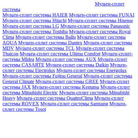
Мульти-сплит
системы
Мульти-сплит системы HAIER
Мульти-сплит системы FUNAI
Мульти-сплит системы Hitachi
Мульти-сплит системы Hisense
Мульти-сплит системы LG
Мульти-сплит системы Panasonic
Мульти-сплит системы Toshiba
Мульти-сплит системы Royal
Clima
Мульти-сплит системы Ballu
Мульти-сплит системы
AQUA
Мульти-сплит системы Dantex
Мульти-сплит системы
MDV
Мульти-сплит системы TCL
Мульти-сплит системы
Thaicon
Мульти-сплит системы Ultima Comfort
Мульти-сплит-
системы MIdea
Мульти-сплит системы AUX
Мульти-сплит
системы CASARTE
Мульти-сплит системы Daikin
Мульти-
сплит системы Electrolux
Мульти-сплит системы Energolux
Мульти-сплит системы Fujitsu General
Мульти-сплит системы
General Climate
Мульти-сплит системы GREE
Мульти-сплит
системы JAX
Мульти-сплит системы Kentatsu
Мульти-сплит
системы Mitsubishi Electric
Мульти-сплит системы Mitsubishi
Heavy
Мульти-сплит системы QuattroClima
Мульти-сплит
системы ROVEX
Мульти-сплит системы Samsung
Мульти-
сплит системы Tosot