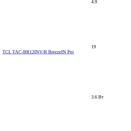
4.9
19
TCL TAC-BR12INV/R BreezeIN Pro
3.6 Вт