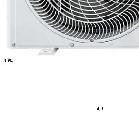
-10%
4,9