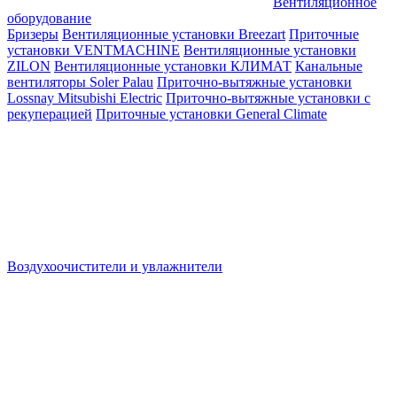
Вентиляционное
оборудование
Бризеры
Вентиляционные установки Breezart
Приточные
установки VENTMACHINE
Вентиляционные установки
ZILON
Вентиляционные установки КЛИМАТ
Канальные
вентиляторы Soler Palau
Приточно-вытяжные установки
Lossnay Mitsubishi Electric
Приточно-вытяжные установки с
рекуперацией
Приточные установки General Climate
Воздухоочистители и увлажнители