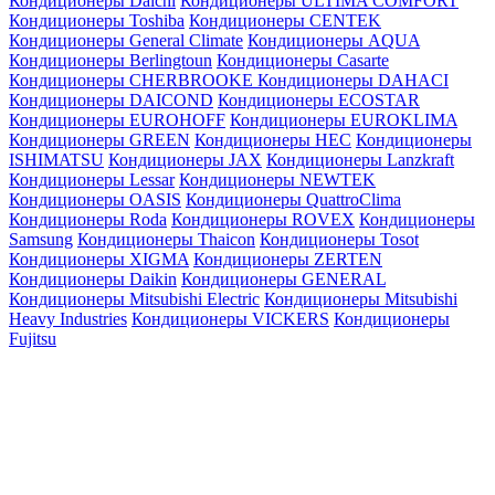
Кондиционеры Daichi
Кондиционеры ULTIMA COMFORT
Кондиционеры Toshiba
Кондиционеры CENTEK
Кондиционеры General Climate
Кондиционеры AQUA
Кондиционеры Berlingtoun
Кондиционеры Casarte
Кондиционеры CHERBROOKE
Кондиционеры DAHACI
Кондиционеры DAICOND
Кондиционеры ECOSTAR
Кондиционеры EUROHOFF
Кондиционеры EUROKLIMA
Кондиционеры GREEN
Кондиционеры HEC
Кондиционеры
ISHIMATSU
Кондиционеры JAX
Кондиционеры Lanzkraft
Кондиционеры Lessar
Кондиционеры NEWTEK
Кондиционеры OASIS
Кондиционеры QuattroClima
Кондиционеры Roda
Кондиционеры ROVEX
Кондиционеры
Samsung
Кондиционеры Thaicon
Кондиционеры Tosot
Кондиционеры XIGMA
Кондиционеры ZERTEN
Кондиционеры Daikin
Кондиционеры GENERAL
Кондиционеры Mitsubishi Electric
Кондиционеры Mitsubishi
Heavy Industries
Кондиционеры VICKERS
Кондиционеры
Fujitsu