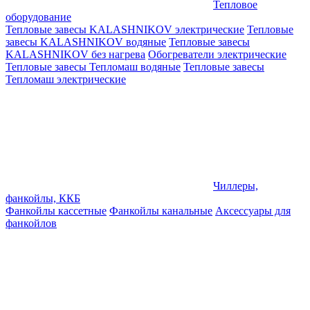
Тепловое
оборудование
Тепловые завесы KALASHNIKOV электрические
Тепловые
завесы KALASHNIKOV водяные
Тепловые завесы
KALASHNIKOV без нагрева
Обогреватели электрические
Тепловые завесы Тепломаш водяные
Тепловые завесы
Тепломаш электрические
Чиллеры,
фанкойлы, ККБ
Фанкойлы кассетные
Фанкойлы канальные
Аксессуары для
фанкойлов