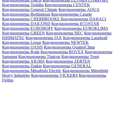
Кондиционеры Daichi
Кондиционеры ULTIMA COMFORT
Кондиционеры Toshiba
Кондиционеры CENTEK
Кондиционеры General Climate
Кондиционеры AQUA
Кондиционеры Berlingtoun
Кондиционеры Casarte
Кондиционеры CHERBROOKE
Кондиционеры DAHACI
Кондиционеры DAICOND
Кондиционеры ECOSTAR
Кондиционеры EUROHOFF
Кондиционеры EUROKLIMA
Кондиционеры GREEN
Кондиционеры HEC
Кондиционеры
ISHIMATSU
Кондиционеры JAX
Кондиционеры Lanzkraft
Кондиционеры Lessar
Кондиционеры NEWTEK
Кондиционеры OASIS
Кондиционеры QuattroClima
Кондиционеры Roda
Кондиционеры ROVEX
Кондиционеры
Samsung
Кондиционеры Thaicon
Кондиционеры Tosot
Кондиционеры XIGMA
Кондиционеры ZERTEN
Кондиционеры Daikin
Кондиционеры GENERAL
Кондиционеры Mitsubishi Electric
Кондиционеры Mitsubishi
Heavy Industries
Кондиционеры VICKERS
Кондиционеры
Fujitsu