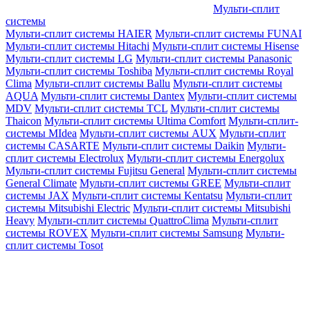
Мульти-сплит
системы
Мульти-сплит системы HAIER
Мульти-сплит системы FUNAI
Мульти-сплит системы Hitachi
Мульти-сплит системы Hisense
Мульти-сплит системы LG
Мульти-сплит системы Panasonic
Мульти-сплит системы Toshiba
Мульти-сплит системы Royal
Clima
Мульти-сплит системы Ballu
Мульти-сплит системы
AQUA
Мульти-сплит системы Dantex
Мульти-сплит системы
MDV
Мульти-сплит системы TCL
Мульти-сплит системы
Thaicon
Мульти-сплит системы Ultima Comfort
Мульти-сплит-
системы MIdea
Мульти-сплит системы AUX
Мульти-сплит
системы CASARTE
Мульти-сплит системы Daikin
Мульти-
сплит системы Electrolux
Мульти-сплит системы Energolux
Мульти-сплит системы Fujitsu General
Мульти-сплит системы
General Climate
Мульти-сплит системы GREE
Мульти-сплит
системы JAX
Мульти-сплит системы Kentatsu
Мульти-сплит
системы Mitsubishi Electric
Мульти-сплит системы Mitsubishi
Heavy
Мульти-сплит системы QuattroClima
Мульти-сплит
системы ROVEX
Мульти-сплит системы Samsung
Мульти-
сплит системы Tosot