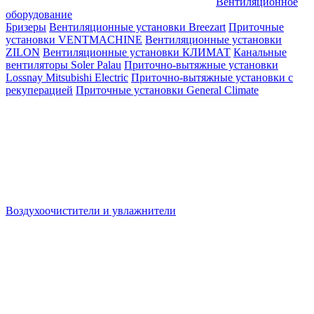
Вентиляционное
оборудование
Бризеры
Вентиляционные установки Breezart
Приточные
установки VENTMACHINE
Вентиляционные установки
ZILON
Вентиляционные установки КЛИМАТ
Канальные
вентиляторы Soler Palau
Приточно-вытяжные установки
Lossnay Mitsubishi Electric
Приточно-вытяжные установки с
рекуперацией
Приточные установки General Climate
Воздухоочистители и увлажнители