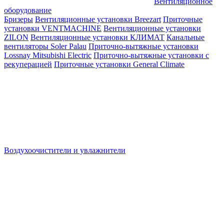
Вентиляционное
оборудование
Бризеры
Вентиляционные установки Breezart
Приточные
установки VENTMACHINE
Вентиляционные установки
ZILON
Вентиляционные установки КЛИМАТ
Канальные
вентиляторы Soler Palau
Приточно-вытяжные установки
Lossnay Mitsubishi Electric
Приточно-вытяжные установки с
рекуперацией
Приточные установки General Climate
Воздухоочистители и увлажнители