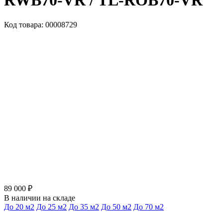
RWB70-VR / TL-ROB70-VR
Код товара: 00008729
89 000 ₽
В наличии на складе
До 20 м2
До 25 м2
До 35 м2
До 50 м2
До 70 м2