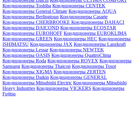
Кондиционеры Daichi
Кондиционеры ULTIMA COMFORT
Кондиционеры Toshiba
Кондиционеры CENTEK
Кондиционеры General Climate
Кондиционеры AQUA
Кондиционеры Berlingtoun
Кондиционеры Casarte
Кондиционеры CHERBROOKE
Кондиционеры DAHACI
Кондиционеры DAICOND
Кондиционеры ECOSTAR
Кондиционеры EUROHOFF
Кондиционеры EUROKLIMA
Кондиционеры GREEN
Кондиционеры HEC
Кондиционеры
ISHIMATSU
Кондиционеры JAX
Кондиционеры Lanzkraft
Кондиционеры Lessar
Кондиционеры NEWTEK
Кондиционеры OASIS
Кондиционеры QuattroClima
Кондиционеры Roda
Кондиционеры ROVEX
Кондиционеры
Samsung
Кондиционеры Thaicon
Кондиционеры Tosot
Кондиционеры XIGMA
Кондиционеры ZERTEN
Кондиционеры Daikin
Кондиционеры GENERAL
Кондиционеры Mitsubishi Electric
Кондиционеры Mitsubishi
Heavy Industries
Кондиционеры VICKERS
Кондиционеры
Fujitsu