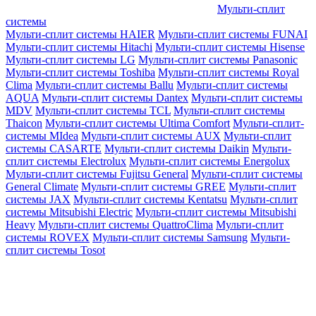
Мульти-сплит
системы
Мульти-сплит системы HAIER
Мульти-сплит системы FUNAI
Мульти-сплит системы Hitachi
Мульти-сплит системы Hisense
Мульти-сплит системы LG
Мульти-сплит системы Panasonic
Мульти-сплит системы Toshiba
Мульти-сплит системы Royal
Clima
Мульти-сплит системы Ballu
Мульти-сплит системы
AQUA
Мульти-сплит системы Dantex
Мульти-сплит системы
MDV
Мульти-сплит системы TCL
Мульти-сплит системы
Thaicon
Мульти-сплит системы Ultima Comfort
Мульти-сплит-
системы MIdea
Мульти-сплит системы AUX
Мульти-сплит
системы CASARTE
Мульти-сплит системы Daikin
Мульти-
сплит системы Electrolux
Мульти-сплит системы Energolux
Мульти-сплит системы Fujitsu General
Мульти-сплит системы
General Climate
Мульти-сплит системы GREE
Мульти-сплит
системы JAX
Мульти-сплит системы Kentatsu
Мульти-сплит
системы Mitsubishi Electric
Мульти-сплит системы Mitsubishi
Heavy
Мульти-сплит системы QuattroClima
Мульти-сплит
системы ROVEX
Мульти-сплит системы Samsung
Мульти-
сплит системы Tosot