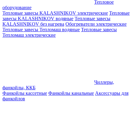
Тепловое
оборудование
Тепловые завесы KALASHNIKOV электрические
Тепловые
завесы KALASHNIKOV водяные
Тепловые завесы
KALASHNIKOV без нагрева
Обогреватели электрические
Тепловые завесы Тепломаш водяные
Тепловые завесы
Тепломаш электрические
Чиллеры,
фанкойлы, ККБ
Фанкойлы кассетные
Фанкойлы канальные
Аксессуары для
фанкойлов