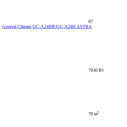
87
General Climate GC-A24HR/GU-A24H ASTRA
7030 Вт
2
70 м