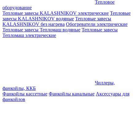
Тепловое
оборудование
Тепловые завесы KALASHNIKOV электрические
Тепловые
завесы KALASHNIKOV водяные
Тепловые завесы
KALASHNIKOV без нагрева
Обогреватели электрические
Тепловые завесы Тепломаш водяные
Тепловые завесы
Тепломаш электрические
Чиллеры,
фанкойлы, ККБ
Фанкойлы кассетные
Фанкойлы канальные
Аксессуары для
фанкойлов