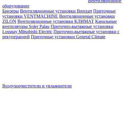
Вентиляционное
оборудование
Бризеры
Вентиляционные установки Breezart
Приточные
установки VENTMACHINE
Вентиляционные установки
ZILON
Вентиляционные установки КЛИМАТ
Канальные
вентиляторы Soler Palau
Приточно-вытяжные установки
Lossnay Mitsubishi Electric
Приточно-вытяжные установки с
рекуперацией
Приточные установки General Climate
Воздухоочистители и увлажнители