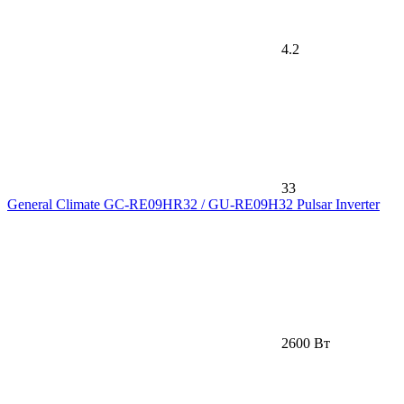
4.2
33
General Climate GC-RE09HR32 / GU-RE09H32 Pulsar Inverter
2600 Вт