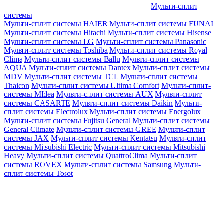
Мульти-сплит
системы
Мульти-сплит системы HAIER
Мульти-сплит системы FUNAI
Мульти-сплит системы Hitachi
Мульти-сплит системы Hisense
Мульти-сплит системы LG
Мульти-сплит системы Panasonic
Мульти-сплит системы Toshiba
Мульти-сплит системы Royal
Clima
Мульти-сплит системы Ballu
Мульти-сплит системы
AQUA
Мульти-сплит системы Dantex
Мульти-сплит системы
MDV
Мульти-сплит системы TCL
Мульти-сплит системы
Thaicon
Мульти-сплит системы Ultima Comfort
Мульти-сплит-
системы MIdea
Мульти-сплит системы AUX
Мульти-сплит
системы CASARTE
Мульти-сплит системы Daikin
Мульти-
сплит системы Electrolux
Мульти-сплит системы Energolux
Мульти-сплит системы Fujitsu General
Мульти-сплит системы
General Climate
Мульти-сплит системы GREE
Мульти-сплит
системы JAX
Мульти-сплит системы Kentatsu
Мульти-сплит
системы Mitsubishi Electric
Мульти-сплит системы Mitsubishi
Heavy
Мульти-сплит системы QuattroClima
Мульти-сплит
системы ROVEX
Мульти-сплит системы Samsung
Мульти-
сплит системы Tosot