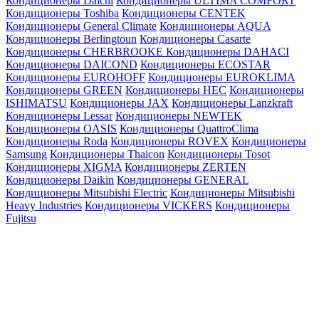
Кондиционеры Daichi
Кондиционеры ULTIMA COMFORT
Кондиционеры Toshiba
Кондиционеры CENTEK
Кондиционеры General Climate
Кондиционеры AQUA
Кондиционеры Berlingtoun
Кондиционеры Casarte
Кондиционеры CHERBROOKE
Кондиционеры DAHACI
Кондиционеры DAICOND
Кондиционеры ECOSTAR
Кондиционеры EUROHOFF
Кондиционеры EUROKLIMA
Кондиционеры GREEN
Кондиционеры HEC
Кондиционеры
ISHIMATSU
Кондиционеры JAX
Кондиционеры Lanzkraft
Кондиционеры Lessar
Кондиционеры NEWTEK
Кондиционеры OASIS
Кондиционеры QuattroClima
Кондиционеры Roda
Кондиционеры ROVEX
Кондиционеры
Samsung
Кондиционеры Thaicon
Кондиционеры Tosot
Кондиционеры XIGMA
Кондиционеры ZERTEN
Кондиционеры Daikin
Кондиционеры GENERAL
Кондиционеры Mitsubishi Electric
Кондиционеры Mitsubishi
Heavy Industries
Кондиционеры VICKERS
Кондиционеры
Fujitsu