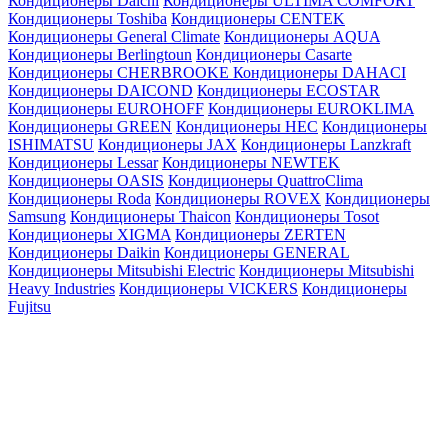
Кондиционеры Daichi
Кондиционеры ULTIMA COMFORT
Кондиционеры Toshiba
Кондиционеры CENTEK
Кондиционеры General Climate
Кондиционеры AQUA
Кондиционеры Berlingtoun
Кондиционеры Casarte
Кондиционеры CHERBROOKE
Кондиционеры DAHACI
Кондиционеры DAICOND
Кондиционеры ECOSTAR
Кондиционеры EUROHOFF
Кондиционеры EUROKLIMA
Кондиционеры GREEN
Кондиционеры HEC
Кондиционеры
ISHIMATSU
Кондиционеры JAX
Кондиционеры Lanzkraft
Кондиционеры Lessar
Кондиционеры NEWTEK
Кондиционеры OASIS
Кондиционеры QuattroClima
Кондиционеры Roda
Кондиционеры ROVEX
Кондиционеры
Samsung
Кондиционеры Thaicon
Кондиционеры Tosot
Кондиционеры XIGMA
Кондиционеры ZERTEN
Кондиционеры Daikin
Кондиционеры GENERAL
Кондиционеры Mitsubishi Electric
Кондиционеры Mitsubishi
Heavy Industries
Кондиционеры VICKERS
Кондиционеры
Fujitsu