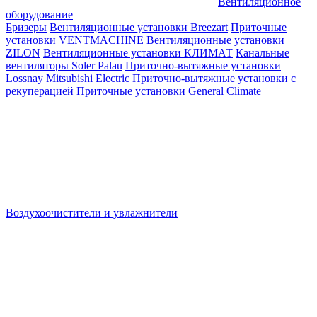
Вентиляционное
оборудование
Бризеры
Вентиляционные установки Breezart
Приточные
установки VENTMACHINE
Вентиляционные установки
ZILON
Вентиляционные установки КЛИМАТ
Канальные
вентиляторы Soler Palau
Приточно-вытяжные установки
Lossnay Mitsubishi Electric
Приточно-вытяжные установки с
рекуперацией
Приточные установки General Climate
Воздухоочистители и увлажнители