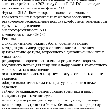
энергопотребления в 2021 году.Серия FuLL DC переходит на
экологически безопасный фреон R32.
Функция 3D Airflow, которая позволяет с помощью
горизонтальных и вертикальных жалюзи обеспечить
равномерное распределение воздуха комфортной температуры
сразу в 4 направлениях.
энергоэффективность А++
компрессор марки GMCC
Режимы
функция изменяет режим работы ,обеспечивающая
комфортную температуру в соответствии со значением
датчика темпе¬ратуры, встроенного в дистанционный пульт
управления.
регулировка скорости вентилятора регулирует скорость
воздушного потока для создания и поддержания комфортного
микроклимата в помещении.
охлаждения включается когда температура становится выше
заданной
обогрев включается когда температура становится ниже
заданной
таймер Функция,программирующая время вкл и выкл
кондиционера в течении суток
вентиляции циркуляция воздуха в помещении, с помощью
вентилятора внутреннего блока, без включения процессора
автоматический режим выбирает нужный, комфортный