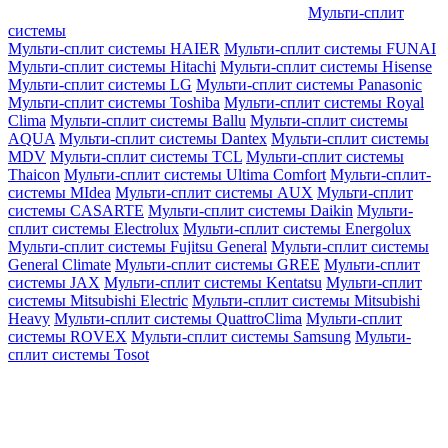
Мульти-сплит
системы
Мульти-сплит системы HAIER
Мульти-сплит системы FUNAI
Мульти-сплит системы Hitachi
Мульти-сплит системы Hisense
Мульти-сплит системы LG
Мульти-сплит системы Panasonic
Мульти-сплит системы Toshiba
Мульти-сплит системы Royal
Clima
Мульти-сплит системы Ballu
Мульти-сплит системы
AQUA
Мульти-сплит системы Dantex
Мульти-сплит системы
MDV
Мульти-сплит системы TCL
Мульти-сплит системы
Thaicon
Мульти-сплит системы Ultima Comfort
Мульти-сплит-
системы MIdea
Мульти-сплит системы AUX
Мульти-сплит
системы CASARTE
Мульти-сплит системы Daikin
Мульти-
сплит системы Electrolux
Мульти-сплит системы Energolux
Мульти-сплит системы Fujitsu General
Мульти-сплит системы
General Climate
Мульти-сплит системы GREE
Мульти-сплит
системы JAX
Мульти-сплит системы Kentatsu
Мульти-сплит
системы Mitsubishi Electric
Мульти-сплит системы Mitsubishi
Heavy
Мульти-сплит системы QuattroClima
Мульти-сплит
системы ROVEX
Мульти-сплит системы Samsung
Мульти-
сплит системы Tosot