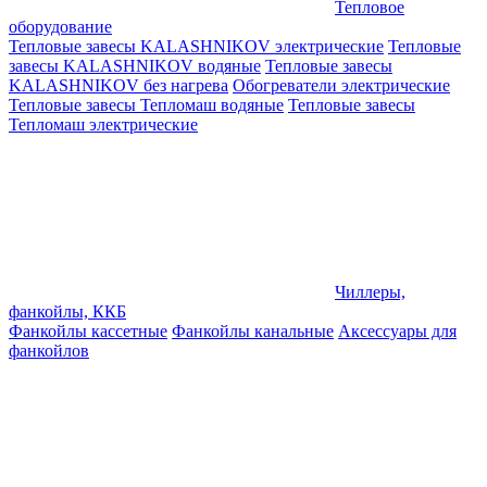
Тепловое
оборудование
Тепловые завесы KALASHNIKOV электрические
Тепловые
завесы KALASHNIKOV водяные
Тепловые завесы
KALASHNIKOV без нагрева
Обогреватели электрические
Тепловые завесы Тепломаш водяные
Тепловые завесы
Тепломаш электрические
Чиллеры,
фанкойлы, ККБ
Фанкойлы кассетные
Фанкойлы канальные
Аксессуары для
фанкойлов