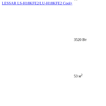
LESSAR LS-H18KFE2/LU-H18KFE2 Cool+
3520 Вт
2
53 м