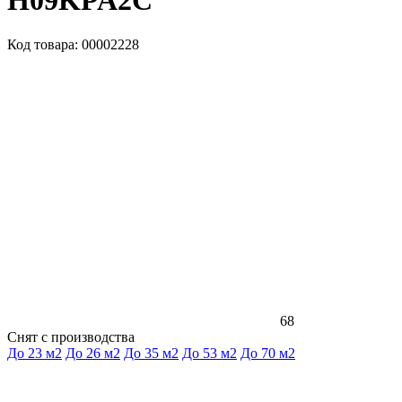
H09KPA2C
Код товара: 00002228
68
Снят с производства
До 23 м2
До 26 м2
До 35 м2
До 53 м2
До 70 м2