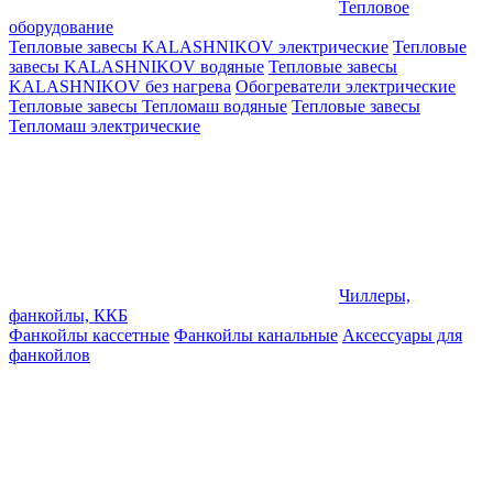
Тепловое
оборудование
Тепловые завесы KALASHNIKOV электрические
Тепловые
завесы KALASHNIKOV водяные
Тепловые завесы
KALASHNIKOV без нагрева
Обогреватели электрические
Тепловые завесы Тепломаш водяные
Тепловые завесы
Тепломаш электрические
Чиллеры,
фанкойлы, ККБ
Фанкойлы кассетные
Фанкойлы канальные
Аксессуары для
фанкойлов