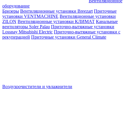
Вентиляционное
оборудование
Бризеры
Вентиляционные установки Breezart
Приточные
установки VENTMACHINE
Вентиляционные установки
ZILON
Вентиляционные установки КЛИМАТ
Канальные
вентиляторы Soler Palau
Приточно-вытяжные установки
Lossnay Mitsubishi Electric
Приточно-вытяжные установки с
рекуперацией
Приточные установки General Climate
Воздухоочистители и увлажнители