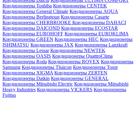
Кондиционеры Daichi
Кондиционеры ULTIMA COMFORT
Кондиционеры Toshiba
Кондиционеры CENTEK
Кондиционеры General Climate
Кондиционеры AQUA
Кондиционеры Berlingtoun
Кондиционеры Casarte
Кондиционеры CHERBROOKE
Кондиционеры DAHACI
Кондиционеры DAICOND
Кондиционеры ECOSTAR
Кондиционеры EUROHOFF
Кондиционеры EUROKLIMA
Кондиционеры GREEN
Кондиционеры HEC
Кондиционеры
ISHIMATSU
Кондиционеры JAX
Кондиционеры Lanzkraft
Кондиционеры Lessar
Кондиционеры NEWTEK
Кондиционеры OASIS
Кондиционеры QuattroClima
Кондиционеры Roda
Кондиционеры ROVEX
Кондиционеры
Samsung
Кондиционеры Thaicon
Кондиционеры Tosot
Кондиционеры XIGMA
Кондиционеры ZERTEN
Кондиционеры Daikin
Кондиционеры GENERAL
Кондиционеры Mitsubishi Electric
Кондиционеры Mitsubishi
Heavy Industries
Кондиционеры VICKERS
Кондиционеры
Fujitsu