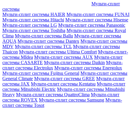
Мульти-сплит
системы
Мульти-сплит системы HAIER
Мульти-сплит системы FUNAI
Мульти-сплит системы Hitachi
Мульти-сплит системы Hisense
Мульти-сплит системы LG
Мульти-сплит системы Panasonic
Мульти-сплит системы Toshiba
Мульти-сплит системы Royal
Clima
Мульти-сплит системы Ballu
Мульти-сплит системы
AQUA
Мульти-сплит системы Dantex
Мульти-сплит системы
MDV
Мульти-сплит системы TCL
Мульти-сплит системы
Thaicon
Мульти-сплит системы Ultima Comfort
Мульти-сплит-
системы MIdea
Мульти-сплит системы AUX
Мульти-сплит
системы CASARTE
Мульти-сплит системы Daikin
Мульти-
сплит системы Electrolux
Мульти-сплит системы Energolux
Мульти-сплит системы Fujitsu General
Мульти-сплит системы
General Climate
Мульти-сплит системы GREE
Мульти-сплит
системы JAX
Мульти-сплит системы Kentatsu
Мульти-сплит
системы Mitsubishi Electric
Мульти-сплит системы Mitsubishi
Heavy
Мульти-сплит системы QuattroClima
Мульти-сплит
системы ROVEX
Мульти-сплит системы Samsung
Мульти-
сплит системы Tosot