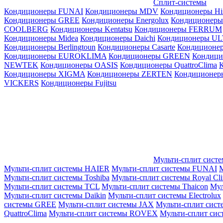
Сплит-системы
Кондиционеры FUNAI
Кондиционеры MDV
Кондиционеры Hi
Кондиционеры GREE
Кондиционеры Energolux
Кондиционеры
СOOLBERG
Кондиционеры Kentatsu
Кондиционеры FERRUM
Кондиционеры Midea
Кондиционеры Daichi
Кондиционеры U
Кондиционеры Berlingtoun
Кондиционеры Casarte
Кондицион
Кондиционеры EUROKLIMA
Кондиционеры GREEN
Кондиц
NEWTEK
Кондиционеры OASIS
Кондиционеры QuattroClima
Кондиционеры XIGMA
Кондиционеры ZERTEN
Кондиционеры
VICKERS
Кондиционеры Fujitsu
Мульти-сплит сист
Мульти-сплит системы HAIER
Мульти-сплит системы FUNAI
М
Мульти-сплит системы Toshiba
Мульти-сплит системы Royal Cl
Мульти-сплит системы TCL
Мульти-сплит системы Thaicon
Мул
Мульти-сплит системы Daikin
Мульти-сплит системы Electrolux
системы GREE
Мульти-сплит системы JAX
Мульти-сплит сист
QuattroClima
Мульти-сплит системы ROVEX
Мульти-сплит сис