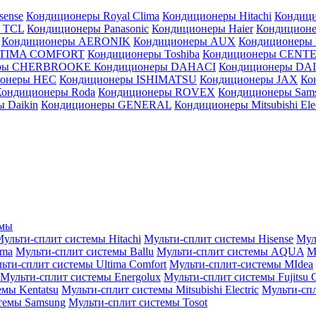
sense
Кондиционеры Royal Clima
Кондиционеры Hitachi
Кондиц
 TCL
Кондиционеры Panasonic
Кондиционеры Haier
Кондиционе
Кондиционеры AERONIK
Кондиционеры AUX
Кондиционеры 
LTIMA COMFORT
Кондиционеры Toshiba
Кондиционеры CENT
еры CHERBROOKE
Кондиционеры DAHACI
Кондиционеры D
ионеры HEC
Кондиционеры ISHIMATSU
Кондиционеры JAX
Ко
Кондиционеры Roda
Кондиционеры ROVEX
Кондиционеры Sam
 Daikin
Кондиционеры GENERAL
Кондиционеры Mitsubishi Elec
емы
ульти-сплит системы Hitachi
Мульти-сплит системы Hisense
Мул
ima
Мульти-сплит системы Ballu
Мульти-сплит системы AQUA
М
ьти-сплит системы Ultima Comfort
Мульти-сплит-системы MIdea
Мульти-сплит системы Energolux
Мульти-сплит системы Fujitsu G
емы Kentatsu
Мульти-сплит системы Mitsubishi Electric
Мульти-спл
темы Samsung
Мульти-сплит системы Tosot