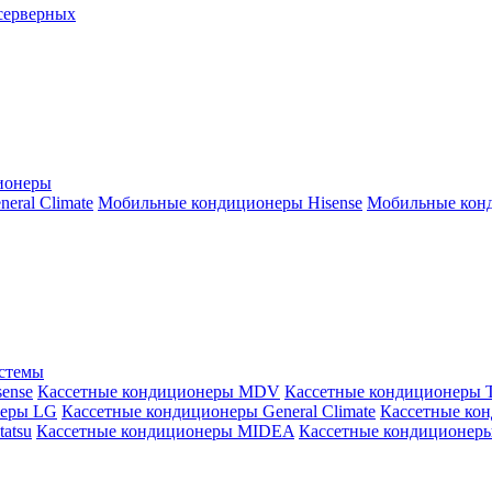
серверных
ионеры
ral Climate
Мобильные кондиционеры Hisense
Мобильные конд
истемы
ense
Кассетные кондиционеры MDV
Кассетные кондиционеры 
неры LG
Кассетные кондиционеры General Climate
Кассетные конд
atsu
Кассетные кондиционеры MIDEA
Кассетные кондиционер