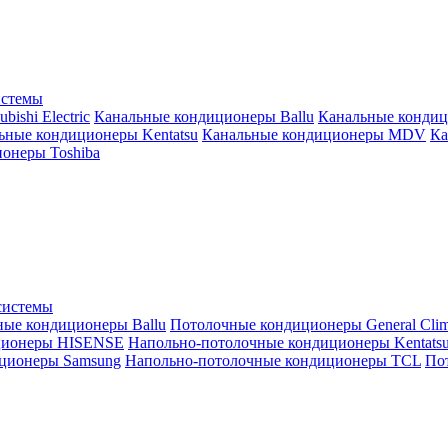
истемы
ishi Electric
Канальные кондиционеры Ballu
Канальные кондиц
ьные кондиционеры Kentatsu
Канальные кондиционеры MDV
Ка
онеры Toshiba
системы
ные кондиционеры Ballu
Потолочные кондиционеры General Clim
ционеры HISENSE
Напольно-потолочные кондиционеры Kentats
ционеры Samsung
Напольно-потолочные кондиционеры TCL
Пот