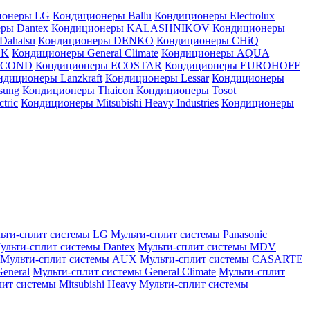
ионеры LG
Кондиционеры Ballu
Кондиционеры Electrolux
ры Dantex
Кондиционеры KALASHNIKOV
Кондиционеры
Dahatsu
Кондиционеры DENKO
Кондиционеры CHiQ
EK
Кондиционеры General Climate
Кондиционеры AQUA
AICOND
Кондиционеры ECOSTAR
Кондиционеры EUROHOFF
ндиционеры Lanzkraft
Кондиционеры Lessar
Кондиционеры
sung
Кондиционеры Thaicon
Кондиционеры Tosot
tric
Кондиционеры Mitsubishi Heavy Industries
Кондиционеры
ьти-сплит системы LG
Мульти-сплит системы Panasonic
ульти-сплит системы Dantex
Мульти-сплит системы MDV
Мульти-сплит системы AUX
Мульти-сплит системы CASARTE
eneral
Мульти-сплит системы General Climate
Мульти-сплит
ит системы Mitsubishi Heavy
Мульти-сплит системы