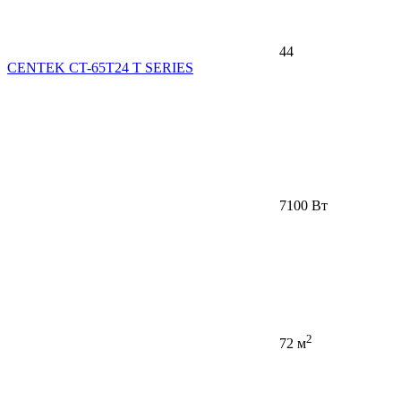
44
CENTEK CT-65T24 T SERIES
7100 Вт
2
72 м