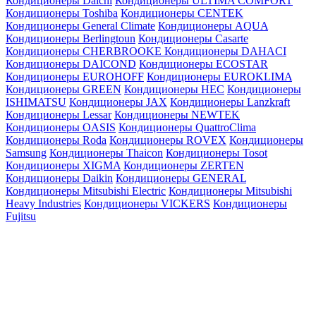
Кондиционеры Daichi
Кондиционеры ULTIMA COMFORT
Кондиционеры Toshiba
Кондиционеры CENTEK
Кондиционеры General Climate
Кондиционеры AQUA
Кондиционеры Berlingtoun
Кондиционеры Casarte
Кондиционеры CHERBROOKE
Кондиционеры DAHACI
Кондиционеры DAICOND
Кондиционеры ECOSTAR
Кондиционеры EUROHOFF
Кондиционеры EUROKLIMA
Кондиционеры GREEN
Кондиционеры HEC
Кондиционеры
ISHIMATSU
Кондиционеры JAX
Кондиционеры Lanzkraft
Кондиционеры Lessar
Кондиционеры NEWTEK
Кондиционеры OASIS
Кондиционеры QuattroClima
Кондиционеры Roda
Кондиционеры ROVEX
Кондиционеры
Samsung
Кондиционеры Thaicon
Кондиционеры Tosot
Кондиционеры XIGMA
Кондиционеры ZERTEN
Кондиционеры Daikin
Кондиционеры GENERAL
Кондиционеры Mitsubishi Electric
Кондиционеры Mitsubishi
Heavy Industries
Кондиционеры VICKERS
Кондиционеры
Fujitsu