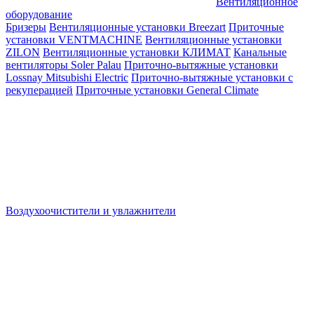
Вентиляционное
оборудование
Бризеры
Вентиляционные установки Breezart
Приточные
установки VENTMACHINE
Вентиляционные установки
ZILON
Вентиляционные установки КЛИМАТ
Канальные
вентиляторы Soler Palau
Приточно-вытяжные установки
Lossnay Mitsubishi Electric
Приточно-вытяжные установки с
рекуперацией
Приточные установки General Climate
Воздухоочистители и увлажнители