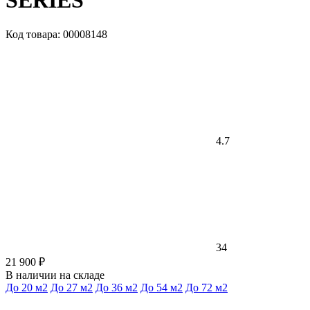
SERIES
Код товара: 00008148
4.7
34
21 900 ₽
В наличии на складе
До 20 м2
До 27 м2
До 36 м2
До 54 м2
До 72 м2