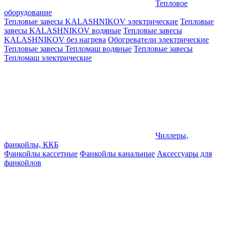
Тепловое
оборудование
Тепловые завесы KALASHNIKOV электрические
Тепловые
завесы KALASHNIKOV водяные
Тепловые завесы
KALASHNIKOV без нагрева
Обогреватели электрические
Тепловые завесы Тепломаш водяные
Тепловые завесы
Тепломаш электрические
Чиллеры,
фанкойлы, ККБ
Фанкойлы кассетные
Фанкойлы канальные
Аксессуары для
фанкойлов