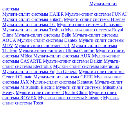
Мульти-сплит
системы
Мульти-сплит системы HAIER
Мульти-сплит системы FUNAI
Мульти-сплит системы Hitachi
Мульти-сплит системы Hisense
Мульти-сплит системы LG
Мульти-сплит системы Panasonic
Мульти-сплит системы Toshiba
Мульти-сплит системы Royal
Clima
Мульти-сплит системы Ballu
Мульти-сплит системы
AQUA
Мульти-сплит системы Dantex
Мульти-сплит системы
MDV
Мульти-сплит системы TCL
Мульти-сплит системы
Thaicon
Мульти-сплит системы Ultima Comfort
Мульти-сплит-
системы MIdea
Мульти-сплит системы AUX
Мульти-сплит
системы CASARTE
Мульти-сплит системы Daikin
Мульти-
сплит системы Electrolux
Мульти-сплит системы Energolux
Мульти-сплит системы Fujitsu General
Мульти-сплит системы
General Climate
Мульти-сплит системы GREE
Мульти-сплит
системы JAX
Мульти-сплит системы Kentatsu
Мульти-сплит
системы Mitsubishi Electric
Мульти-сплит системы Mitsubishi
Heavy
Мульти-сплит системы QuattroClima
Мульти-сплит
системы ROVEX
Мульти-сплит системы Samsung
Мульти-
сплит системы Tosot