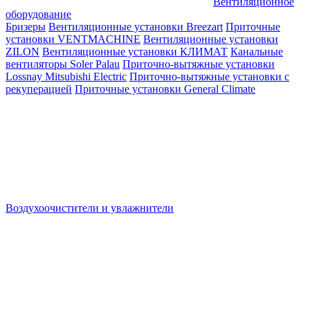
Вентиляционное
оборудование
Бризеры
Вентиляционные установки Breezart
Приточные
установки VENTMACHINE
Вентиляционные установки
ZILON
Вентиляционные установки КЛИМАТ
Канальные
вентиляторы Soler Palau
Приточно-вытяжные установки
Lossnay Mitsubishi Electric
Приточно-вытяжные установки с
рекуперацией
Приточные установки General Climate
Воздухоочистители и увлажнители