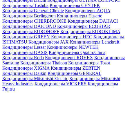
Кондиционеры Daichi
Кондиционеры ULTIMA COMFORT
Кондиционеры Toshiba
Кондиционеры CENTEK
Кондиционеры General Climate
Кондиционеры AQUA
Кондиционеры Berlingtoun
Кондиционеры Casarte
Кондиционеры CHERBROOKE
Кондиционеры DAHACI
Кондиционеры DAICOND
Кондиционеры ECOSTAR
Кондиционеры EUROHOFF
Кондиционеры EUROKLIMA
Кондиционеры GREEN
Кондиционеры HEC
Кондиционеры
ISHIMATSU
Кондиционеры JAX
Кондиционеры Lanzkraft
Кондиционеры Lessar
Кондиционеры NEWTEK
Кондиционеры OASIS
Кондиционеры QuattroClima
Кондиционеры Roda
Кондиционеры ROVEX
Кондиционеры
Samsung
Кондиционеры Thaicon
Кондиционеры Tosot
Кондиционеры XIGMA
Кондиционеры ZERTEN
Кондиционеры Daikin
Кондиционеры GENERAL
Кондиционеры Mitsubishi Electric
Кондиционеры Mitsubishi
Heavy Industries
Кондиционеры VICKERS
Кондиционеры
Fujitsu