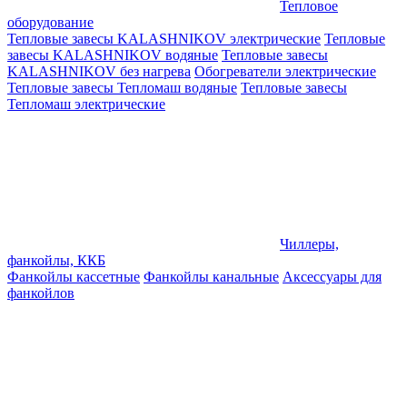
Тепловое
оборудование
Тепловые завесы KALASHNIKOV электрические
Тепловые
завесы KALASHNIKOV водяные
Тепловые завесы
KALASHNIKOV без нагрева
Обогреватели электрические
Тепловые завесы Тепломаш водяные
Тепловые завесы
Тепломаш электрические
Чиллеры,
фанкойлы, ККБ
Фанкойлы кассетные
Фанкойлы канальные
Аксессуары для
фанкойлов