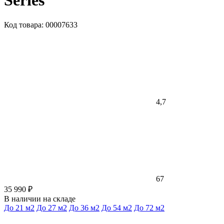
Series
Код товара: 00007633
4,7
67
35 990 ₽
В наличии на складе
До 21 м2
До 27 м2
До 36 м2
До 54 м2
До 72 м2