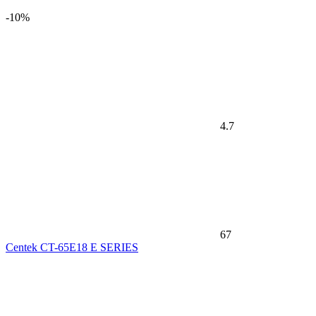
-10%
4.7
67
Centek CT-65E18 E SERIES