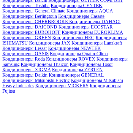
Кондиционеры Daichi
Кондиционеры ULTIMA COMFORT
Кондиционеры Toshiba
Кондиционеры CENTEK
Кондиционеры General Climate
Кондиционеры AQUA
Кондиционеры Berlingtoun
Кондиционеры Casarte
Кондиционеры CHERBROOKE
Кондиционеры DAHACI
Кондиционеры DAICOND
Кондиционеры ECOSTAR
Кондиционеры EUROHOFF
Кондиционеры EUROKLIMA
Кондиционеры GREEN
Кондиционеры HEC
Кондиционеры
ISHIMATSU
Кондиционеры JAX
Кондиционеры Lanzkraft
Кондиционеры Lessar
Кондиционеры NEWTEK
Кондиционеры OASIS
Кондиционеры QuattroClima
Кондиционеры Roda
Кондиционеры ROVEX
Кондиционеры
Samsung
Кондиционеры Thaicon
Кондиционеры Tosot
Кондиционеры XIGMA
Кондиционеры ZERTEN
Кондиционеры Daikin
Кондиционеры GENERAL
Кондиционеры Mitsubishi Electric
Кондиционеры Mitsubishi
Heavy Industries
Кондиционеры VICKERS
Кондиционеры
Fujitsu