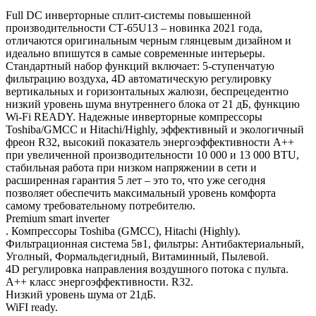
Full DC инверторные сплит-системы повышенной
производительности СТ-65U13 – новинка 2021 года,
отличаются оригинальным черным глянцевым дизайном и
идеально впишутся в самые современные интерьеры.
Стандартный набор функций включает: 5-ступенчатую
фильтрацию воздуха, 4D автоматическую регулировку
вертикальных и горизонтальных жалюзи, беспрецедентно
низкий уровень шума внутреннего блока от 21 дБ, функцию
Wi-Fi READY. Надежные инверторные компрессоры
Toshiba/GMCC и Hitachi/Highly, эффективный и экологичный
фреон R32, высокий показатель энергоэффективности А++
при увеличенной производительности 10 000 и 13 000 BTU,
стабильная работа при низком напряжении в сети и
расширенная гарантия 5 лет – это то, что уже сегодня
позволяет обеспечить максимальный уровень комфорта
самому требовательному потребителю.
Premium smart inverter
. Компрессоры Toshiba (GMCC), Hitachi (Highly).
Фильтрационная система 5в1, фильтры: Антибактериальный,
Уголный, Формальдегидный, Витаминный, Пылевой.
4D регулировка направления воздушного потока с пульта.
A++ класс энергоэффективности. R32.
Низкий уровень шума от 21дБ.
WiFI ready.