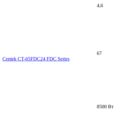
4,6
67
Centek CT-65FDC24 FDC Series
8500 Вт