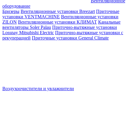
Вентиляционное
оборудование
Бризеры
Вентиляционные установки Breezart
Приточные
установки VENTMACHINE
Вентиляционные установки
ZILON
Вентиляционные установки КЛИМАТ
Канальные
вентиляторы Soler Palau
Приточно-вытяжные установки
Lossnay Mitsubishi Electric
Приточно-вытяжные установки с
рекуперацией
Приточные установки General Climate
Воздухоочистители и увлажнители