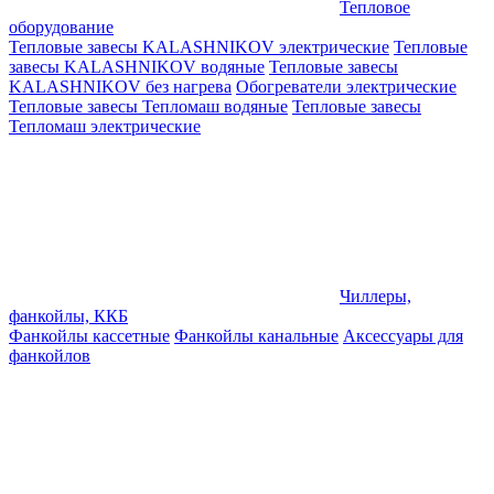
Тепловое
оборудование
Тепловые завесы KALASHNIKOV электрические
Тепловые
завесы KALASHNIKOV водяные
Тепловые завесы
KALASHNIKOV без нагрева
Обогреватели электрические
Тепловые завесы Тепломаш водяные
Тепловые завесы
Тепломаш электрические
Чиллеры,
фанкойлы, ККБ
Фанкойлы кассетные
Фанкойлы канальные
Аксессуары для
фанкойлов