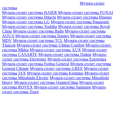
Мульти-сплит
системы
Мульти-сплит системы HAIER
Мульти-сплит системы FUNAI
Мульти-сплит системы Hitachi
Мульти-сплит системы Hisense
Мульти-сплит системы LG
Мульти-сплит системы Panasonic
Мульти-сплит системы Toshiba
Мульти-сплит системы Royal
Clima
Мульти-сплит системы Ballu
Мульти-сплит системы
AQUA
Мульти-сплит системы Dantex
Мульти-сплит системы
MDV
Мульти-сплит системы TCL
Мульти-сплит системы
Thaicon
Мульти-сплит системы Ultima Comfort
Мульти-сплит-
системы MIdea
Мульти-сплит системы AUX
Мульти-сплит
системы CASARTE
Мульти-сплит системы Daikin
Мульти-
сплит системы Electrolux
Мульти-сплит системы Energolux
Мульти-сплит системы Fujitsu General
Мульти-сплит системы
General Climate
Мульти-сплит системы GREE
Мульти-сплит
системы JAX
Мульти-сплит системы Kentatsu
Мульти-сплит
системы Mitsubishi Electric
Мульти-сплит системы Mitsubishi
Heavy
Мульти-сплит системы QuattroClima
Мульти-сплит
системы ROVEX
Мульти-сплит системы Samsung
Мульти-
сплит системы Tosot