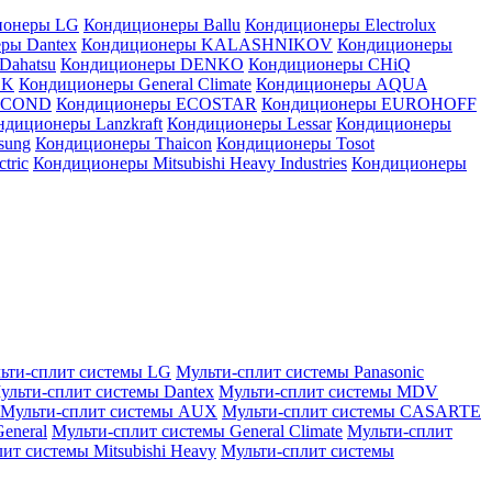
ионеры LG
Кондиционеры Ballu
Кондиционеры Electrolux
ры Dantex
Кондиционеры KALASHNIKOV
Кондиционеры
Dahatsu
Кондиционеры DENKO
Кондиционеры CHiQ
EK
Кондиционеры General Climate
Кондиционеры AQUA
AICOND
Кондиционеры ECOSTAR
Кондиционеры EUROHOFF
ндиционеры Lanzkraft
Кондиционеры Lessar
Кондиционеры
sung
Кондиционеры Thaicon
Кондиционеры Tosot
tric
Кондиционеры Mitsubishi Heavy Industries
Кондиционеры
ьти-сплит системы LG
Мульти-сплит системы Panasonic
ульти-сплит системы Dantex
Мульти-сплит системы MDV
Мульти-сплит системы AUX
Мульти-сплит системы CASARTE
eneral
Мульти-сплит системы General Climate
Мульти-сплит
ит системы Mitsubishi Heavy
Мульти-сплит системы