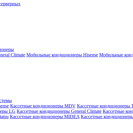
серверных
ионеры
ral Climate
Мобильные кондиционеры Hisense
Мобильные конд
истемы
ense
Кассетные кондиционеры MDV
Кассетные кондиционеры 
неры LG
Кассетные кондиционеры General Climate
Кассетные конд
atsu
Кассетные кондиционеры MIDEA
Кассетные кондиционер