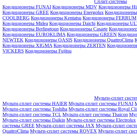
Сплит-системы
Кондиционеры FUNAI
Кондиционеры MDV
Кондиционеры Hi
Кондиционеры GREE
Кондиционеры Energolux
Кондиционеры
СOOLBERG
Кондиционеры Kentatsu
Кондиционеры FERRUM
Кондиционеры Midea
Кондиционеры Daichi
Кондиционеры U
Кондиционеры Berlingtoun
Кондиционеры Casarte
Кондицион
Кондиционеры EUROKLIMA
Кондиционеры GREEN
Кондиц
NEWTEK
Кондиционеры OASIS
Кондиционеры QuattroClima
Кондиционеры XIGMA
Кондиционеры ZERTEN
Кондиционеры
VICKERS
Кондиционеры Fujitsu
Мульти-сплит сист
Мульти-сплит системы HAIER
Мульти-сплит системы FUNAI
М
Мульти-сплит системы Toshiba
Мульти-сплит системы Royal Cl
Мульти-сплит системы TCL
Мульти-сплит системы Thaicon
Мул
Мульти-сплит системы Daikin
Мульти-сплит системы Electrolux
системы GREE
Мульти-сплит системы JAX
Мульти-сплит сист
QuattroClima
Мульти-сплит системы ROVEX
Мульти-сплит сис