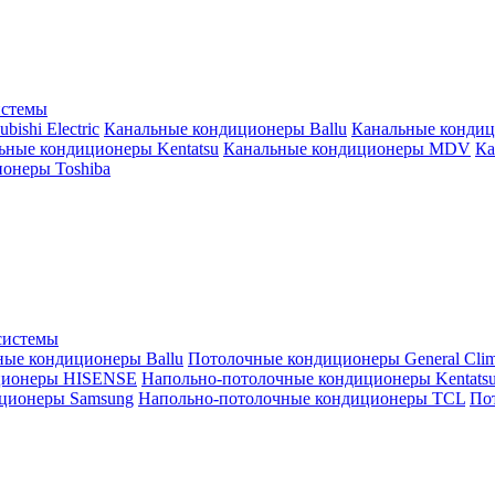
истемы
ishi Electric
Канальные кондиционеры Ballu
Канальные кондиц
ьные кондиционеры Kentatsu
Канальные кондиционеры MDV
Ка
онеры Toshiba
системы
ные кондиционеры Ballu
Потолочные кондиционеры General Clim
ционеры HISENSE
Напольно-потолочные кондиционеры Kentats
ционеры Samsung
Напольно-потолочные кондиционеры TCL
Пот