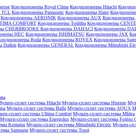
sense
Кондиционеры Royal Clima
Кондиционеры Hitachi
Кондиц
 TCL
Кондиционеры Panasonic
Кондиционеры Haier
Кондиционе
Кондиционеры AERONIK
Кондиционеры AUX
Кондиционеры 
LTIMA COMFORT
Кондиционеры Toshiba
Кондиционеры CENT
еры CHERBROOKE
Кондиционеры DAHACI
Кондиционеры D
ионеры HEC
Кондиционеры ISHIMATSU
Кондиционеры JAX
Ко
Кондиционеры Roda
Кондиционеры ROVEX
Кондиционеры Sam
 Daikin
Кондиционеры GENERAL
Кондиционеры Mitsubishi Elec
емы
ульти-сплит системы Hitachi
Мульти-сплит системы Hisense
Мул
ima
Мульти-сплит системы Ballu
Мульти-сплит системы AQUA
М
ьти-сплит системы Ultima Comfort
Мульти-сплит-системы MIdea
Мульти-сплит системы Energolux
Мульти-сплит системы Fujitsu G
емы Kentatsu
Мульти-сплит системы Mitsubishi Electric
Мульти-спл
темы Samsung
Мульти-сплит системы Tosot