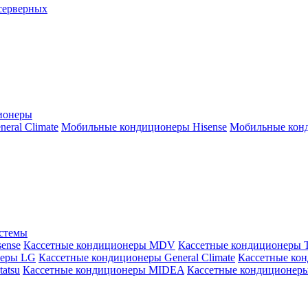
серверных
ионеры
ral Climate
Мобильные кондиционеры Hisense
Мобильные конд
истемы
ense
Кассетные кондиционеры MDV
Кассетные кондиционеры 
неры LG
Кассетные кондиционеры General Climate
Кассетные конд
atsu
Кассетные кондиционеры MIDEA
Кассетные кондиционер