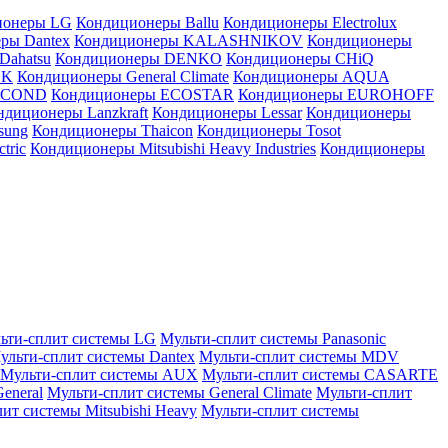
ионеры LG
Кондиционеры Ballu
Кондиционеры Electrolux
ры Dantex
Кондиционеры KALASHNIKOV
Кондиционеры
Dahatsu
Кондиционеры DENKO
Кондиционеры CHiQ
EK
Кондиционеры General Climate
Кондиционеры AQUA
AICOND
Кондиционеры ECOSTAR
Кондиционеры EUROHOFF
ндиционеры Lanzkraft
Кондиционеры Lessar
Кондиционеры
sung
Кондиционеры Thaicon
Кондиционеры Tosot
tric
Кондиционеры Mitsubishi Heavy Industries
Кондиционеры
ьти-сплит системы LG
Мульти-сплит системы Panasonic
ульти-сплит системы Dantex
Мульти-сплит системы MDV
Мульти-сплит системы AUX
Мульти-сплит системы CASARTE
eneral
Мульти-сплит системы General Climate
Мульти-сплит
ит системы Mitsubishi Heavy
Мульти-сплит системы