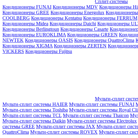
Сплит-системы
Кондиционеры FUNAI
Кондиционеры MDV
Кондиционеры Hi
Кондиционеры GREE
Кондиционеры Energolux
Кондиционеры
СOOLBERG
Кондиционеры Kentatsu
Кондиционеры FERRUM
Кондиционеры Midea
Кондиционеры Daichi
Кондиционеры U
Кондиционеры Berlingtoun
Кондиционеры Casarte
Кондицион
Кондиционеры EUROKLIMA
Кондиционеры GREEN
Кондиц
NEWTEK
Кондиционеры OASIS
Кондиционеры QuattroClima
Кондиционеры XIGMA
Кондиционеры ZERTEN
Кондиционеры
VICKERS
Кондиционеры Fujitsu
Мульти-сплит сист
Мульти-сплит системы HAIER
Мульти-сплит системы FUNAI
М
Мульти-сплит системы Toshiba
Мульти-сплит системы Royal Cl
Мульти-сплит системы TCL
Мульти-сплит системы Thaicon
Мул
Мульти-сплит системы Daikin
Мульти-сплит системы Electrolux
системы GREE
Мульти-сплит системы JAX
Мульти-сплит сист
QuattroClima
Мульти-сплит системы ROVEX
Мульти-сплит сис