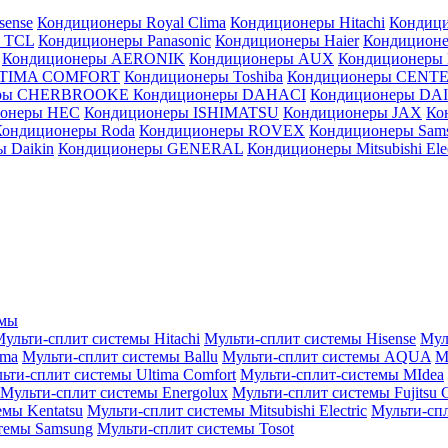
sense
Кондиционеры Royal Clima
Кондиционеры Hitachi
Кондиц
 TCL
Кондиционеры Panasonic
Кондиционеры Haier
Кондиционе
Кондиционеры AERONIK
Кондиционеры AUX
Кондиционеры 
LTIMA COMFORT
Кондиционеры Toshiba
Кондиционеры CENT
еры CHERBROOKE
Кондиционеры DAHACI
Кондиционеры D
ионеры HEC
Кондиционеры ISHIMATSU
Кондиционеры JAX
Ко
Кондиционеры Roda
Кондиционеры ROVEX
Кондиционеры Sam
 Daikin
Кондиционеры GENERAL
Кондиционеры Mitsubishi Elec
емы
ульти-сплит системы Hitachi
Мульти-сплит системы Hisense
Мул
ima
Мульти-сплит системы Ballu
Мульти-сплит системы AQUA
М
ьти-сплит системы Ultima Comfort
Мульти-сплит-системы MIdea
Мульти-сплит системы Energolux
Мульти-сплит системы Fujitsu G
емы Kentatsu
Мульти-сплит системы Mitsubishi Electric
Мульти-спл
темы Samsung
Мульти-сплит системы Tosot