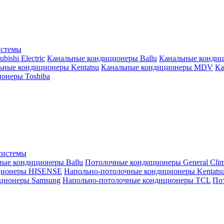
истемы
ishi Electric
Канальные кондиционеры Ballu
Канальные кондиц
ьные кондиционеры Kentatsu
Канальные кондиционеры MDV
Ка
онеры Toshiba
системы
ные кондиционеры Ballu
Потолочные кондиционеры General Clim
ционеры HISENSE
Напольно-потолочные кондиционеры Kentats
ционеры Samsung
Напольно-потолочные кондиционеры TCL
Пот