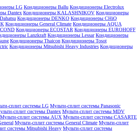
ионеры LG
Кондиционеры Ballu
Кондиционеры Electrolux
ры Dantex
Кондиционеры KALASHNIKOV
Кондиционеры
Dahatsu
Кондиционеры DENKO
Кондиционеры CHiQ
EK
Кондиционеры General Climate
Кондиционеры AQUA
AICOND
Кондиционеры ECOSTAR
Кондиционеры EUROHOFF
ндиционеры Lanzkraft
Кондиционеры Lessar
Кондиционеры
sung
Кондиционеры Thaicon
Кондиционеры Tosot
tric
Кондиционеры Mitsubishi Heavy Industries
Кондиционеры
ьти-сплит системы LG
Мульти-сплит системы Panasonic
ульти-сплит системы Dantex
Мульти-сплит системы MDV
Мульти-сплит системы AUX
Мульти-сплит системы CASARTE
eneral
Мульти-сплит системы General Climate
Мульти-сплит
ит системы Mitsubishi Heavy
Мульти-сплит системы