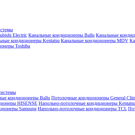
истемы
ishi Electric
Канальные кондиционеры Ballu
Канальные кондиц
ьные кондиционеры Kentatsu
Канальные кондиционеры MDV
Ка
онеры Toshiba
системы
ные кондиционеры Ballu
Потолочные кондиционеры General Clim
ционеры HISENSE
Напольно-потолочные кондиционеры Kentats
ционеры Samsung
Напольно-потолочные кондиционеры TCL
Пот