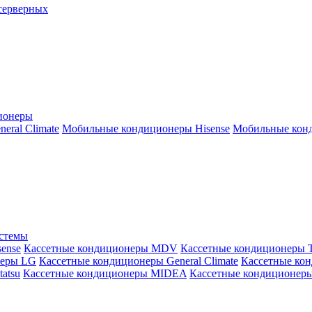
серверных
ионеры
ral Climate
Мобильные кондиционеры Hisense
Мобильные конд
истемы
ense
Кассетные кондиционеры MDV
Кассетные кондиционеры 
неры LG
Кассетные кондиционеры General Climate
Кассетные конд
atsu
Кассетные кондиционеры MIDEA
Кассетные кондиционер