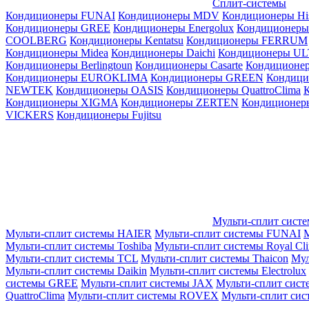
Сплит-системы
Кондиционеры FUNAI
Кондиционеры MDV
Кондиционеры Hi
Кондиционеры GREE
Кондиционеры Energolux
Кондиционеры
СOOLBERG
Кондиционеры Kentatsu
Кондиционеры FERRUM
Кондиционеры Midea
Кондиционеры Daichi
Кондиционеры U
Кондиционеры Berlingtoun
Кондиционеры Casarte
Кондицион
Кондиционеры EUROKLIMA
Кондиционеры GREEN
Кондиц
NEWTEK
Кондиционеры OASIS
Кондиционеры QuattroClima
Кондиционеры XIGMA
Кондиционеры ZERTEN
Кондиционеры
VICKERS
Кондиционеры Fujitsu
Мульти-сплит сист
Мульти-сплит системы HAIER
Мульти-сплит системы FUNAI
М
Мульти-сплит системы Toshiba
Мульти-сплит системы Royal Cl
Мульти-сплит системы TCL
Мульти-сплит системы Thaicon
Мул
Мульти-сплит системы Daikin
Мульти-сплит системы Electrolux
системы GREE
Мульти-сплит системы JAX
Мульти-сплит сист
QuattroClima
Мульти-сплит системы ROVEX
Мульти-сплит сис