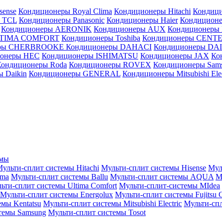
sense
Кондиционеры Royal Clima
Кондиционеры Hitachi
Кондиц
 TCL
Кондиционеры Panasonic
Кондиционеры Haier
Кондиционе
Кондиционеры AERONIK
Кондиционеры AUX
Кондиционеры 
LTIMA COMFORT
Кондиционеры Toshiba
Кондиционеры CENT
еры CHERBROOKE
Кондиционеры DAHACI
Кондиционеры D
ионеры HEC
Кондиционеры ISHIMATSU
Кондиционеры JAX
Ко
Кондиционеры Roda
Кондиционеры ROVEX
Кондиционеры Sam
 Daikin
Кондиционеры GENERAL
Кондиционеры Mitsubishi Elec
емы
ульти-сплит системы Hitachi
Мульти-сплит системы Hisense
Мул
ima
Мульти-сплит системы Ballu
Мульти-сплит системы AQUA
М
ьти-сплит системы Ultima Comfort
Мульти-сплит-системы MIdea
Мульти-сплит системы Energolux
Мульти-сплит системы Fujitsu G
емы Kentatsu
Мульти-сплит системы Mitsubishi Electric
Мульти-спл
темы Samsung
Мульти-сплит системы Tosot