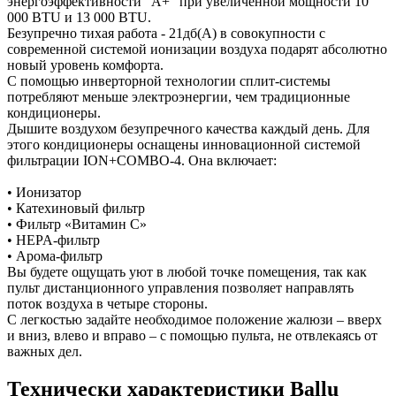
энергоэффективности "А+" при увеличенной мощности 10
000 BTU и 13 000 BTU.
Безупречно тихая работа - 21дб(А) в совокупности с
современной системой ионизации воздуха подарят абсолютно
новый уровень комфорта.
С помощью инверторной технологии сплит-системы
потребляют меньше электроэнергии, чем традиционные
кондиционеры.
Дышите воздухом безупречного качества каждый день. Для
этого кондиционеры оснащены инновационной системой
фильтрации ION+COMBO-4. Она включает:
• Ионизатор
• Катехиновый фильтр
• Фильтр «Витамин С»
• HEPA-фильтр
• Арома-фильтр
Вы будете ощущать уют в любой точке помещения, так как
пульт дистанционного управления позволяет направлять
поток воздуха в четыре стороны.
С легкостью задайте необходимое положение жалюзи – вверх
и вниз, влево и вправо – с помощью пульта, не отвлекаясь от
важных дел.
Технически характеристики Ballu