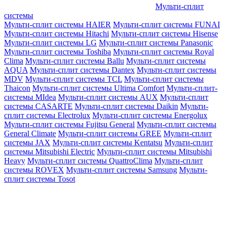
Мульти-сплит
системы
Мульти-сплит системы HAIER
Мульти-сплит системы FUNAI
Мульти-сплит системы Hitachi
Мульти-сплит системы Hisense
Мульти-сплит системы LG
Мульти-сплит системы Panasonic
Мульти-сплит системы Toshiba
Мульти-сплит системы Royal
Clima
Мульти-сплит системы Ballu
Мульти-сплит системы
AQUA
Мульти-сплит системы Dantex
Мульти-сплит системы
MDV
Мульти-сплит системы TCL
Мульти-сплит системы
Thaicon
Мульти-сплит системы Ultima Comfort
Мульти-сплит-
системы MIdea
Мульти-сплит системы AUX
Мульти-сплит
системы CASARTE
Мульти-сплит системы Daikin
Мульти-
сплит системы Electrolux
Мульти-сплит системы Energolux
Мульти-сплит системы Fujitsu General
Мульти-сплит системы
General Climate
Мульти-сплит системы GREE
Мульти-сплит
системы JAX
Мульти-сплит системы Kentatsu
Мульти-сплит
системы Mitsubishi Electric
Мульти-сплит системы Mitsubishi
Heavy
Мульти-сплит системы QuattroClima
Мульти-сплит
системы ROVEX
Мульти-сплит системы Samsung
Мульти-
сплит системы Tosot