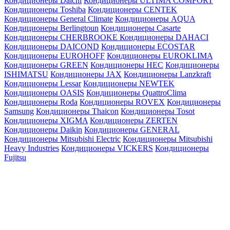
Кондиционеры Daichi
Кондиционеры ULTIMA COMFORT
Кондиционеры Toshiba
Кондиционеры CENTEK
Кондиционеры General Climate
Кондиционеры AQUA
Кондиционеры Berlingtoun
Кондиционеры Casarte
Кондиционеры CHERBROOKE
Кондиционеры DAHACI
Кондиционеры DAICOND
Кондиционеры ECOSTAR
Кондиционеры EUROHOFF
Кондиционеры EUROKLIMA
Кондиционеры GREEN
Кондиционеры HEC
Кондиционеры
ISHIMATSU
Кондиционеры JAX
Кондиционеры Lanzkraft
Кондиционеры Lessar
Кондиционеры NEWTEK
Кондиционеры OASIS
Кондиционеры QuattroClima
Кондиционеры Roda
Кондиционеры ROVEX
Кондиционеры
Samsung
Кондиционеры Thaicon
Кондиционеры Tosot
Кондиционеры XIGMA
Кондиционеры ZERTEN
Кондиционеры Daikin
Кондиционеры GENERAL
Кондиционеры Mitsubishi Electric
Кондиционеры Mitsubishi
Heavy Industries
Кондиционеры VICKERS
Кондиционеры
Fujitsu