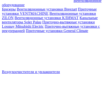
Вентиляционное
оборудование
Бризеры
Вентиляционные установки Breezart
Приточные
установки VENTMACHINE
Вентиляционные установки
ZILON
Вентиляционные установки КЛИМАТ
Канальные
вентиляторы Soler Palau
Приточно-вытяжные установки
Lossnay Mitsubishi Electric
Приточно-вытяжные установки с
рекуперацией
Приточные установки General Climate
Воздухоочистители и увлажнители