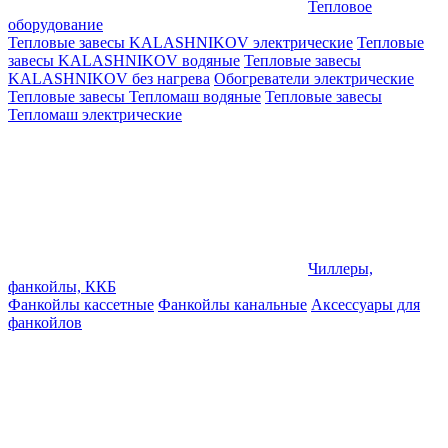
Тепловое
оборудование
Тепловые завесы KALASHNIKOV электрические
Тепловые
завесы KALASHNIKOV водяные
Тепловые завесы
KALASHNIKOV без нагрева
Обогреватели электрические
Тепловые завесы Тепломаш водяные
Тепловые завесы
Тепломаш электрические
Чиллеры,
фанкойлы, ККБ
Фанкойлы кассетные
Фанкойлы канальные
Аксессуары для
фанкойлов