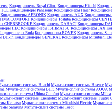
sense
Кондиционеры Royal Clima
Кондиционеры Hitachi
Кондиц
 TCL
Кондиционеры Panasonic
Кондиционеры Haier
Кондиционе
Кондиционеры AERONIK
Кондиционеры AUX
Кондиционеры 
LTIMA COMFORT
Кондиционеры Toshiba
Кондиционеры CENT
еры CHERBROOKE
Кондиционеры DAHACI
Кондиционеры D
ионеры HEC
Кондиционеры ISHIMATSU
Кондиционеры JAX
Ко
Кондиционеры Roda
Кондиционеры ROVEX
Кондиционеры Sam
 Daikin
Кондиционеры GENERAL
Кондиционеры Mitsubishi Elec
емы
ульти-сплит системы Hitachi
Мульти-сплит системы Hisense
Мул
ima
Мульти-сплит системы Ballu
Мульти-сплит системы AQUA
М
ьти-сплит системы Ultima Comfort
Мульти-сплит-системы MIdea
Мульти-сплит системы Energolux
Мульти-сплит системы Fujitsu G
емы Kentatsu
Мульти-сплит системы Mitsubishi Electric
Мульти-спл
темы Samsung
Мульти-сплит системы Tosot