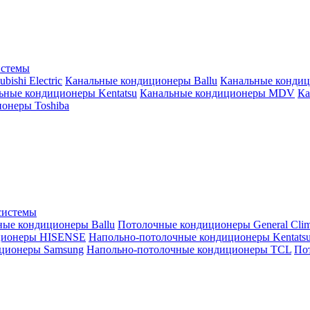
истемы
ishi Electric
Канальные кондиционеры Ballu
Канальные кондиц
ьные кондиционеры Kentatsu
Канальные кондиционеры MDV
Ка
онеры Toshiba
системы
ные кондиционеры Ballu
Потолочные кондиционеры General Clim
ционеры HISENSE
Напольно-потолочные кондиционеры Kentats
ционеры Samsung
Напольно-потолочные кондиционеры TCL
Пот