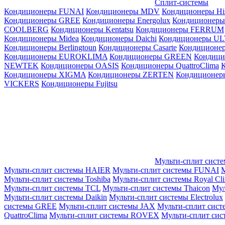
Сплит-системы
Кондиционеры FUNAI
Кондиционеры MDV
Кондиционеры Hi
Кондиционеры GREE
Кондиционеры Energolux
Кондиционеры
СOOLBERG
Кондиционеры Kentatsu
Кондиционеры FERRUM
Кондиционеры Midea
Кондиционеры Daichi
Кондиционеры U
Кондиционеры Berlingtoun
Кондиционеры Casarte
Кондицион
Кондиционеры EUROKLIMA
Кондиционеры GREEN
Кондиц
NEWTEK
Кондиционеры OASIS
Кондиционеры QuattroClima
Кондиционеры XIGMA
Кондиционеры ZERTEN
Кондиционеры
VICKERS
Кондиционеры Fujitsu
Мульти-сплит сист
Мульти-сплит системы HAIER
Мульти-сплит системы FUNAI
М
Мульти-сплит системы Toshiba
Мульти-сплит системы Royal Cl
Мульти-сплит системы TCL
Мульти-сплит системы Thaicon
Мул
Мульти-сплит системы Daikin
Мульти-сплит системы Electrolux
системы GREE
Мульти-сплит системы JAX
Мульти-сплит сист
QuattroClima
Мульти-сплит системы ROVEX
Мульти-сплит сис