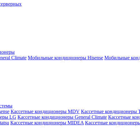
серверных
ионеры
ral Climate
Мобильные кондиционеры Hisense
Мобильные конд
истемы
ense
Кассетные кондиционеры MDV
Кассетные кондиционеры 
неры LG
Кассетные кондиционеры General Climate
Кассетные конд
atsu
Кассетные кондиционеры MIDEA
Кассетные кондиционер