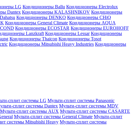
ионеры LG
Кондиционеры Ballu
Кондиционеры Electrolux
ры Dantex
Кондиционеры KALASHNIKOV
Кондиционеры
Dahatsu
Кондиционеры DENKO
Кондиционеры CHiQ
EK
Кондиционеры General Climate
Кондиционеры AQUA
AICOND
Кондиционеры ECOSTAR
Кондиционеры EUROHOFF
ндиционеры Lanzkraft
Кондиционеры Lessar
Кондиционеры
sung
Кондиционеры Thaicon
Кондиционеры Tosot
tric
Кондиционеры Mitsubishi Heavy Industries
Кондиционеры
ьти-сплит системы LG
Мульти-сплит системы Panasonic
ульти-сплит системы Dantex
Мульти-сплит системы MDV
Мульти-сплит системы AUX
Мульти-сплит системы CASARTE
eneral
Мульти-сплит системы General Climate
Мульти-сплит
ит системы Mitsubishi Heavy
Мульти-сплит системы