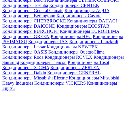
Кондиционеры Daichi
Кондиционеры ULTIMA COMFORT
Кондиционеры Toshiba
Кондиционеры CENTEK
Кондиционеры General Climate
Кондиционеры AQUA
Кондиционеры Berlingtoun
Кондиционеры Casarte
Кондиционеры CHERBROOKE
Кондиционеры DAHACI
Кондиционеры DAICOND
Кондиционеры ECOSTAR
Кондиционеры EUROHOFF
Кондиционеры EUROKLIMA
Кондиционеры GREEN
Кондиционеры HEC
Кондиционеры
ISHIMATSU
Кондиционеры JAX
Кондиционеры Lanzkraft
Кондиционеры Lessar
Кондиционеры NEWTEK
Кондиционеры OASIS
Кондиционеры QuattroClima
Кондиционеры Roda
Кондиционеры ROVEX
Кондиционеры
Samsung
Кондиционеры Thaicon
Кондиционеры Tosot
Кондиционеры XIGMA
Кондиционеры ZERTEN
Кондиционеры Daikin
Кондиционеры GENERAL
Кондиционеры Mitsubishi Electric
Кондиционеры Mitsubishi
Heavy Industries
Кондиционеры VICKERS
Кондиционеры
Fujitsu