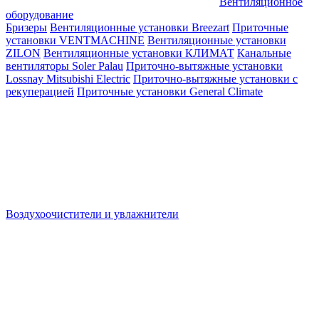
Вентиляционное
оборудование
Бризеры
Вентиляционные установки Breezart
Приточные
установки VENTMACHINE
Вентиляционные установки
ZILON
Вентиляционные установки КЛИМАТ
Канальные
вентиляторы Soler Palau
Приточно-вытяжные установки
Lossnay Mitsubishi Electric
Приточно-вытяжные установки с
рекуперацией
Приточные установки General Climate
Воздухоочистители и увлажнители