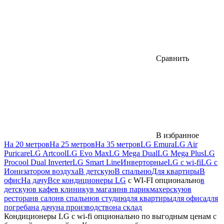
Сравнить
В избранное
На 20 метров
На 25 метров
На 35 метров
LG Emura
LG Air
Puricare
LG Artcool
LG Evo Max
LG Mega Dual
LG Mega Plus
LG
Procool Dual Inverter
LG Smart Line
Инверторные
LG с wi-fi
LG с
Ионизатором воздуха
В детскую
В спальню
Для квартиры
В
офис
На дачу
Все кондиционеры LG
с WI-FI опционально
в
детскую
в кафе
в клинику
в магазин
в парикмахерскую
в
ресторан
в салон
в спальню
в студию
для квартиры
для офиса
для
погреба
на дачу
на производство
на склад
Кондиционеры LG с wi-fi опционально по выгодным ценам с