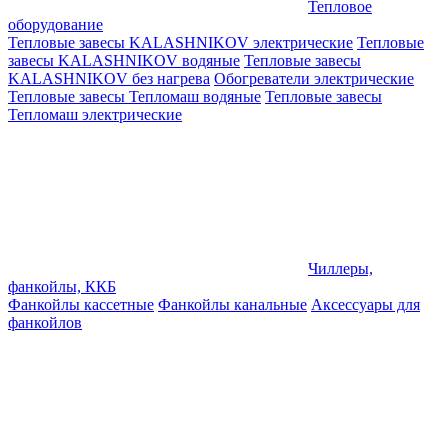
Тепловое
оборудование
Тепловые завесы KALASHNIKOV электрические
Тепловые
завесы KALASHNIKOV водяные
Тепловые завесы
KALASHNIKOV без нагрева
Обогреватели электрические
Тепловые завесы Тепломаш водяные
Тепловые завесы
Тепломаш электрические
Чиллеры,
фанкойлы, ККБ
Фанкойлы кассетные
Фанкойлы канальные
Аксессуары для
фанкойлов