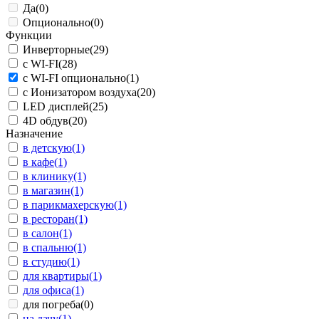
Да
(0)
Опционально
(0)
Функции
Инверторные
(29)
с WI-FI
(28)
с WI-FI опционально
(1)
с Ионизатором воздуха
(20)
LED дисплей
(25)
4D обдув
(20)
Назначение
в детскую
(1)
в кафе
(1)
в клинику
(1)
в магазин
(1)
в парикмахерскую
(1)
в ресторан
(1)
в салон
(1)
в спальню
(1)
в студию
(1)
для квартиры
(1)
для офиса
(1)
для погреба
(0)
на дачу
(1)