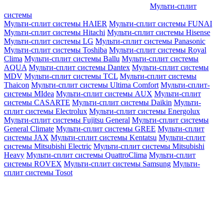
Мульти-сплит
системы
Мульти-сплит системы HAIER
Мульти-сплит системы FUNAI
Мульти-сплит системы Hitachi
Мульти-сплит системы Hisense
Мульти-сплит системы LG
Мульти-сплит системы Panasonic
Мульти-сплит системы Toshiba
Мульти-сплит системы Royal
Clima
Мульти-сплит системы Ballu
Мульти-сплит системы
AQUA
Мульти-сплит системы Dantex
Мульти-сплит системы
MDV
Мульти-сплит системы TCL
Мульти-сплит системы
Thaicon
Мульти-сплит системы Ultima Comfort
Мульти-сплит-
системы MIdea
Мульти-сплит системы AUX
Мульти-сплит
системы CASARTE
Мульти-сплит системы Daikin
Мульти-
сплит системы Electrolux
Мульти-сплит системы Energolux
Мульти-сплит системы Fujitsu General
Мульти-сплит системы
General Climate
Мульти-сплит системы GREE
Мульти-сплит
системы JAX
Мульти-сплит системы Kentatsu
Мульти-сплит
системы Mitsubishi Electric
Мульти-сплит системы Mitsubishi
Heavy
Мульти-сплит системы QuattroClima
Мульти-сплит
системы ROVEX
Мульти-сплит системы Samsung
Мульти-
сплит системы Tosot