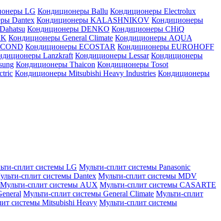
ионеры LG
Кондиционеры Ballu
Кондиционеры Electrolux
ры Dantex
Кондиционеры KALASHNIKOV
Кондиционеры
Dahatsu
Кондиционеры DENKO
Кондиционеры CHiQ
EK
Кондиционеры General Climate
Кондиционеры AQUA
AICOND
Кондиционеры ECOSTAR
Кондиционеры EUROHOFF
ндиционеры Lanzkraft
Кондиционеры Lessar
Кондиционеры
sung
Кондиционеры Thaicon
Кондиционеры Tosot
tric
Кондиционеры Mitsubishi Heavy Industries
Кондиционеры
ьти-сплит системы LG
Мульти-сплит системы Panasonic
ульти-сплит системы Dantex
Мульти-сплит системы MDV
Мульти-сплит системы AUX
Мульти-сплит системы CASARTE
eneral
Мульти-сплит системы General Climate
Мульти-сплит
ит системы Mitsubishi Heavy
Мульти-сплит системы