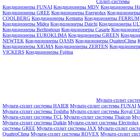
Сплит-системы
Кондиционеры FUNAI
Кондиционеры MDV
Кондиционеры Hi
Кондиционеры GREE
Кондиционеры Energolux
Кондиционеры
СOOLBERG
Кондиционеры Kentatsu
Кондиционеры FERRUM
Кондиционеры Midea
Кондиционеры Daichi
Кондиционеры U
Кондиционеры Berlingtoun
Кондиционеры Casarte
Кондицион
Кондиционеры EUROKLIMA
Кондиционеры GREEN
Кондиц
NEWTEK
Кондиционеры OASIS
Кондиционеры QuattroClima
Кондиционеры XIGMA
Кондиционеры ZERTEN
Кондиционеры
VICKERS
Кондиционеры Fujitsu
Мульти-сплит сист
Мульти-сплит системы HAIER
Мульти-сплит системы FUNAI
М
Мульти-сплит системы Toshiba
Мульти-сплит системы Royal Cl
Мульти-сплит системы TCL
Мульти-сплит системы Thaicon
Мул
Мульти-сплит системы Daikin
Мульти-сплит системы Electrolux
системы GREE
Мульти-сплит системы JAX
Мульти-сплит сист
QuattroClima
Мульти-сплит системы ROVEX
Мульти-сплит сис