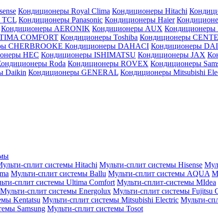
sense
Кондиционеры Royal Clima
Кондиционеры Hitachi
Кондиц
 TCL
Кондиционеры Panasonic
Кондиционеры Haier
Кондиционе
Кондиционеры AERONIK
Кондиционеры AUX
Кондиционеры 
LTIMA COMFORT
Кондиционеры Toshiba
Кондиционеры CENT
еры CHERBROOKE
Кондиционеры DAHACI
Кондиционеры D
ионеры HEC
Кондиционеры ISHIMATSU
Кондиционеры JAX
Ко
Кондиционеры Roda
Кондиционеры ROVEX
Кондиционеры Sam
 Daikin
Кондиционеры GENERAL
Кондиционеры Mitsubishi Elec
емы
ульти-сплит системы Hitachi
Мульти-сплит системы Hisense
Мул
ima
Мульти-сплит системы Ballu
Мульти-сплит системы AQUA
М
ьти-сплит системы Ultima Comfort
Мульти-сплит-системы MIdea
Мульти-сплит системы Energolux
Мульти-сплит системы Fujitsu G
емы Kentatsu
Мульти-сплит системы Mitsubishi Electric
Мульти-спл
темы Samsung
Мульти-сплит системы Tosot