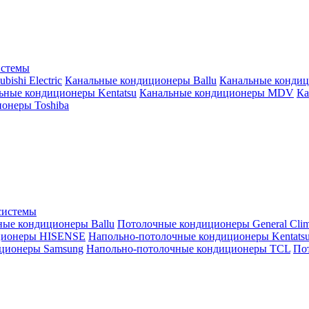
истемы
ishi Electric
Канальные кондиционеры Ballu
Канальные кондиц
ьные кондиционеры Kentatsu
Канальные кондиционеры MDV
Ка
онеры Toshiba
системы
ные кондиционеры Ballu
Потолочные кондиционеры General Clim
ционеры HISENSE
Напольно-потолочные кондиционеры Kentats
ционеры Samsung
Напольно-потолочные кондиционеры TCL
Пот