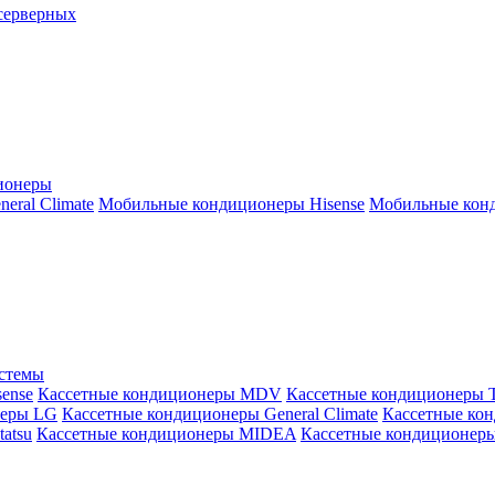
серверных
ионеры
ral Climate
Мобильные кондиционеры Hisense
Мобильные конд
истемы
ense
Кассетные кондиционеры MDV
Кассетные кондиционеры 
неры LG
Кассетные кондиционеры General Climate
Кассетные конд
atsu
Кассетные кондиционеры MIDEA
Кассетные кондиционер