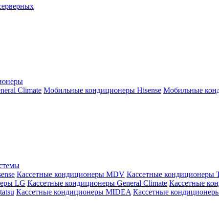
серверных
ионеры
ral Climate
Мобильные кондиционеры Hisense
Мобильные конд
истемы
ense
Кассетные кондиционеры MDV
Кассетные кондиционеры 
неры LG
Кассетные кондиционеры General Climate
Кассетные конд
atsu
Кассетные кондиционеры MIDEA
Кассетные кондиционер