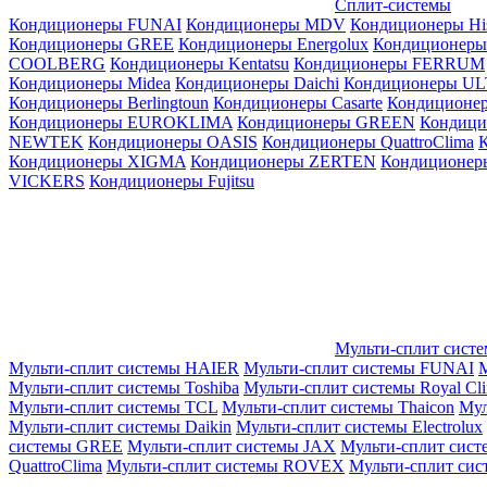
Сплит-системы
Кондиционеры FUNAI
Кондиционеры MDV
Кондиционеры Hi
Кондиционеры GREE
Кондиционеры Energolux
Кондиционеры
СOOLBERG
Кондиционеры Kentatsu
Кондиционеры FERRUM
Кондиционеры Midea
Кондиционеры Daichi
Кондиционеры U
Кондиционеры Berlingtoun
Кондиционеры Casarte
Кондицион
Кондиционеры EUROKLIMA
Кондиционеры GREEN
Кондиц
NEWTEK
Кондиционеры OASIS
Кондиционеры QuattroClima
Кондиционеры XIGMA
Кондиционеры ZERTEN
Кондиционеры
VICKERS
Кондиционеры Fujitsu
Мульти-сплит сист
Мульти-сплит системы HAIER
Мульти-сплит системы FUNAI
М
Мульти-сплит системы Toshiba
Мульти-сплит системы Royal Cl
Мульти-сплит системы TCL
Мульти-сплит системы Thaicon
Мул
Мульти-сплит системы Daikin
Мульти-сплит системы Electrolux
системы GREE
Мульти-сплит системы JAX
Мульти-сплит сист
QuattroClima
Мульти-сплит системы ROVEX
Мульти-сплит сис