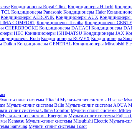
sense
Кондиционеры Royal Clima
Кондиционеры Hitachi
Кондиц
 TCL
Кондиционеры Panasonic
Кондиционеры Haier
Кондиционе
Кондиционеры AERONIK
Кондиционеры AUX
Кондиционеры 
LTIMA COMFORT
Кондиционеры Toshiba
Кондиционеры CENT
еры CHERBROOKE
Кондиционеры DAHACI
Кондиционеры D
ионеры HEC
Кондиционеры ISHIMATSU
Кондиционеры JAX
Ко
Кондиционеры Roda
Кондиционеры ROVEX
Кондиционеры Sam
 Daikin
Кондиционеры GENERAL
Кондиционеры Mitsubishi Elec
емы
ульти-сплит системы Hitachi
Мульти-сплит системы Hisense
Мул
ima
Мульти-сплит системы Ballu
Мульти-сплит системы AQUA
М
ьти-сплит системы Ultima Comfort
Мульти-сплит-системы MIdea
Мульти-сплит системы Energolux
Мульти-сплит системы Fujitsu G
емы Kentatsu
Мульти-сплит системы Mitsubishi Electric
Мульти-спл
темы Samsung
Мульти-сплит системы Tosot