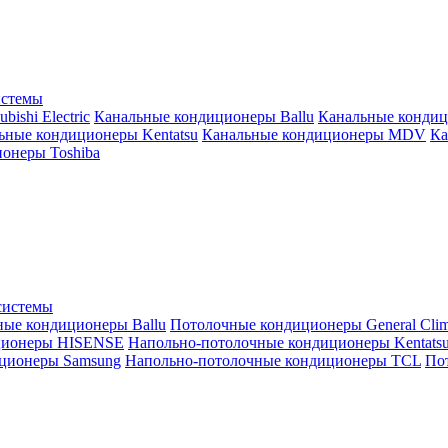
истемы
ishi Electric
Канальные кондиционеры Ballu
Канальные кондиц
ьные кондиционеры Kentatsu
Канальные кондиционеры MDV
Ка
онеры Toshiba
системы
ные кондиционеры Ballu
Потолочные кондиционеры General Clim
ционеры HISENSE
Напольно-потолочные кондиционеры Kentats
ционеры Samsung
Напольно-потолочные кондиционеры TCL
Пот