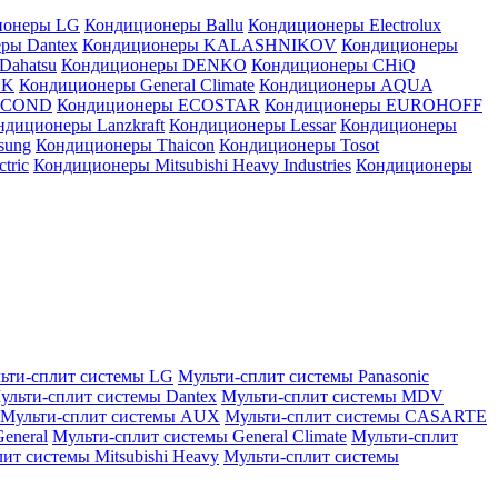
ионеры LG
Кондиционеры Ballu
Кондиционеры Electrolux
ры Dantex
Кондиционеры KALASHNIKOV
Кондиционеры
Dahatsu
Кондиционеры DENKO
Кондиционеры CHiQ
EK
Кондиционеры General Climate
Кондиционеры AQUA
AICOND
Кондиционеры ECOSTAR
Кондиционеры EUROHOFF
ндиционеры Lanzkraft
Кондиционеры Lessar
Кондиционеры
sung
Кондиционеры Thaicon
Кондиционеры Tosot
tric
Кондиционеры Mitsubishi Heavy Industries
Кондиционеры
ьти-сплит системы LG
Мульти-сплит системы Panasonic
ульти-сплит системы Dantex
Мульти-сплит системы MDV
Мульти-сплит системы AUX
Мульти-сплит системы CASARTE
eneral
Мульти-сплит системы General Climate
Мульти-сплит
ит системы Mitsubishi Heavy
Мульти-сплит системы