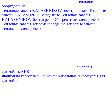
Тепловое
оборудование
Тепловые завесы KALASHNIKOV электрические
Тепловые
завесы KALASHNIKOV водяные
Тепловые завесы
KALASHNIKOV без нагрева
Обогреватели электрические
Тепловые завесы Тепломаш водяные
Тепловые завесы
Тепломаш электрические
Чиллеры,
фанкойлы, ККБ
Фанкойлы кассетные
Фанкойлы канальные
Аксессуары для
фанкойлов