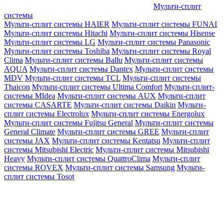
Мульти-сплит
системы
Мульти-сплит системы HAIER
Мульти-сплит системы FUNAI
Мульти-сплит системы Hitachi
Мульти-сплит системы Hisense
Мульти-сплит системы LG
Мульти-сплит системы Panasonic
Мульти-сплит системы Toshiba
Мульти-сплит системы Royal
Clima
Мульти-сплит системы Ballu
Мульти-сплит системы
AQUA
Мульти-сплит системы Dantex
Мульти-сплит системы
MDV
Мульти-сплит системы TCL
Мульти-сплит системы
Thaicon
Мульти-сплит системы Ultima Comfort
Мульти-сплит-
системы MIdea
Мульти-сплит системы AUX
Мульти-сплит
системы CASARTE
Мульти-сплит системы Daikin
Мульти-
сплит системы Electrolux
Мульти-сплит системы Energolux
Мульти-сплит системы Fujitsu General
Мульти-сплит системы
General Climate
Мульти-сплит системы GREE
Мульти-сплит
системы JAX
Мульти-сплит системы Kentatsu
Мульти-сплит
системы Mitsubishi Electric
Мульти-сплит системы Mitsubishi
Heavy
Мульти-сплит системы QuattroClima
Мульти-сплит
системы ROVEX
Мульти-сплит системы Samsung
Мульти-
сплит системы Tosot