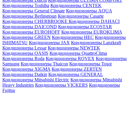
Кондиционеры Daichi
Кондиционеры ULTIMA COMFORT
Кондиционеры Toshiba
Кондиционеры CENTEK
Кондиционеры General Climate
Кондиционеры AQUA
Кондиционеры Berlingtoun
Кондиционеры Casarte
Кондиционеры CHERBROOKE
Кондиционеры DAHACI
Кондиционеры DAICOND
Кондиционеры ECOSTAR
Кондиционеры EUROHOFF
Кондиционеры EUROKLIMA
Кондиционеры GREEN
Кондиционеры HEC
Кондиционеры
ISHIMATSU
Кондиционеры JAX
Кондиционеры Lanzkraft
Кондиционеры Lessar
Кондиционеры NEWTEK
Кондиционеры OASIS
Кондиционеры QuattroClima
Кондиционеры Roda
Кондиционеры ROVEX
Кондиционеры
Samsung
Кондиционеры Thaicon
Кондиционеры Tosot
Кондиционеры XIGMA
Кондиционеры ZERTEN
Кондиционеры Daikin
Кондиционеры GENERAL
Кондиционеры Mitsubishi Electric
Кондиционеры Mitsubishi
Heavy Industries
Кондиционеры VICKERS
Кондиционеры
Fujitsu