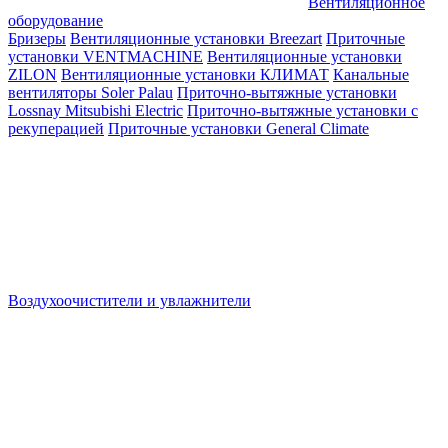
Вентиляционное
оборудование
Бризеры
Вентиляционные установки Breezart
Приточные
установки VENTMACHINE
Вентиляционные установки
ZILON
Вентиляционные установки КЛИМАТ
Канальные
вентиляторы Soler Palau
Приточно-вытяжные установки
Lossnay Mitsubishi Electric
Приточно-вытяжные установки с
рекуперацией
Приточные установки General Climate
Воздухоочистители и увлажнители