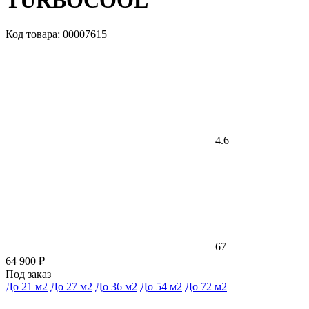
TURBOCOOL
Код товара: 00007615
4.6
67
64 900 ₽
Под заказ
До 21 м2
До 27 м2
До 36 м2
До 54 м2
До 72 м2