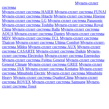
Мульти-сплит
системы
Мульти-сплит системы HAIER
Мульти-сплит системы FUNAI
Мульти-сплит системы Hitachi
Мульти-сплит системы Hisense
Мульти-сплит системы LG
Мульти-сплит системы Panasonic
Мульти-сплит системы Toshiba
Мульти-сплит системы Royal
Clima
Мульти-сплит системы Ballu
Мульти-сплит системы
AQUA
Мульти-сплит системы Dantex
Мульти-сплит системы
MDV
Мульти-сплит системы TCL
Мульти-сплит системы
Thaicon
Мульти-сплит системы Ultima Comfort
Мульти-сплит-
системы MIdea
Мульти-сплит системы AUX
Мульти-сплит
системы CASARTE
Мульти-сплит системы Daikin
Мульти-
сплит системы Electrolux
Мульти-сплит системы Energolux
Мульти-сплит системы Fujitsu General
Мульти-сплит системы
General Climate
Мульти-сплит системы GREE
Мульти-сплит
системы JAX
Мульти-сплит системы Kentatsu
Мульти-сплит
системы Mitsubishi Electric
Мульти-сплит системы Mitsubishi
Heavy
Мульти-сплит системы QuattroClima
Мульти-сплит
системы ROVEX
Мульти-сплит системы Samsung
Мульти-
сплит системы Tosot