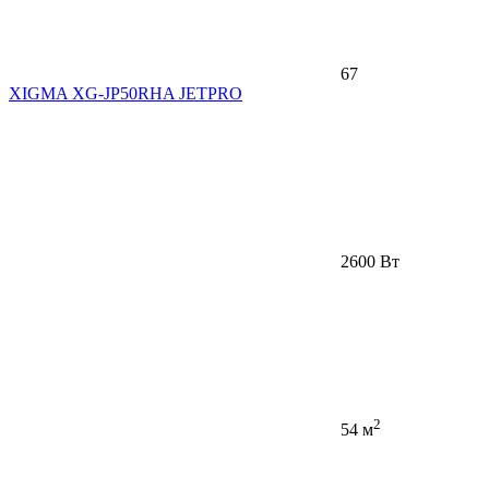
67
XIGMA XG-JP50RHA JETPRO
2600 Вт
2
54 м