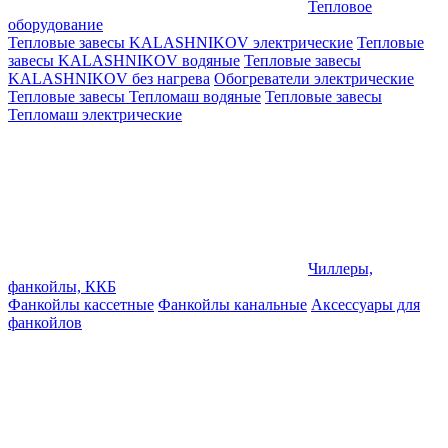
Тепловое
оборудование
Тепловые завесы KALASHNIKOV электрические
Тепловые
завесы KALASHNIKOV водяные
Тепловые завесы
KALASHNIKOV без нагрева
Обогреватели электрические
Тепловые завесы Тепломаш водяные
Тепловые завесы
Тепломаш электрические
Чиллеры,
фанкойлы, ККБ
Фанкойлы кассетные
Фанкойлы канальные
Аксессуары для
фанкойлов