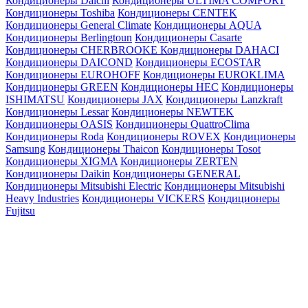
Кондиционеры Daichi
Кондиционеры ULTIMA COMFORT
Кондиционеры Toshiba
Кондиционеры CENTEK
Кондиционеры General Climate
Кондиционеры AQUA
Кондиционеры Berlingtoun
Кондиционеры Casarte
Кондиционеры CHERBROOKE
Кондиционеры DAHACI
Кондиционеры DAICOND
Кондиционеры ECOSTAR
Кондиционеры EUROHOFF
Кондиционеры EUROKLIMA
Кондиционеры GREEN
Кондиционеры HEC
Кондиционеры
ISHIMATSU
Кондиционеры JAX
Кондиционеры Lanzkraft
Кондиционеры Lessar
Кондиционеры NEWTEK
Кондиционеры OASIS
Кондиционеры QuattroClima
Кондиционеры Roda
Кондиционеры ROVEX
Кондиционеры
Samsung
Кондиционеры Thaicon
Кондиционеры Tosot
Кондиционеры XIGMA
Кондиционеры ZERTEN
Кондиционеры Daikin
Кондиционеры GENERAL
Кондиционеры Mitsubishi Electric
Кондиционеры Mitsubishi
Heavy Industries
Кондиционеры VICKERS
Кондиционеры
Fujitsu