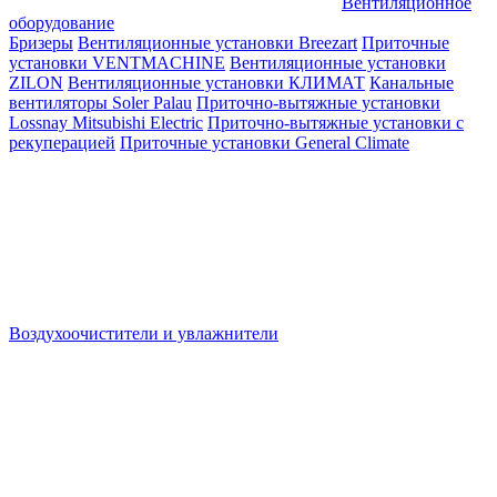
Вентиляционное
оборудование
Бризеры
Вентиляционные установки Breezart
Приточные
установки VENTMACHINE
Вентиляционные установки
ZILON
Вентиляционные установки КЛИМАТ
Канальные
вентиляторы Soler Palau
Приточно-вытяжные установки
Lossnay Mitsubishi Electric
Приточно-вытяжные установки с
рекуперацией
Приточные установки General Climate
Воздухоочистители и увлажнители