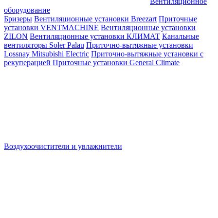
Вентиляционное
оборудование
Бризеры
Вентиляционные установки Breezart
Приточные
установки VENTMACHINE
Вентиляционные установки
ZILON
Вентиляционные установки КЛИМАТ
Канальные
вентиляторы Soler Palau
Приточно-вытяжные установки
Lossnay Mitsubishi Electric
Приточно-вытяжные установки с
рекуперацией
Приточные установки General Climate
Воздухоочистители и увлажнители