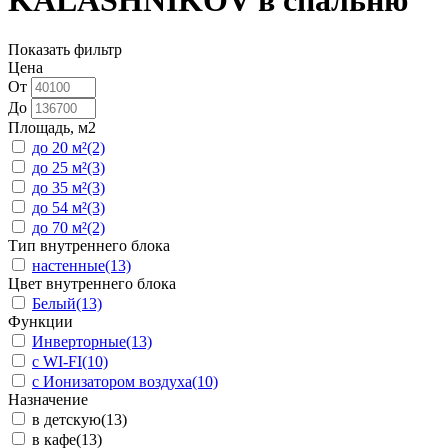
KALASHNIKOV в спальню
Показать фильтр
Цена
От
До
Площадь, м2
до 20 м²
(2)
до 25 м²
(3)
до 35 м²
(3)
до 54 м²
(3)
до 70 м²
(2)
Тип внутреннего блока
настенные
(13)
Цвет внутреннего блока
Белый
(13)
Функции
Инверторные
(13)
с WI-FI
(10)
с Ионизатором воздуха
(10)
Назначение
в детскую
(13)
в кафе
(13)