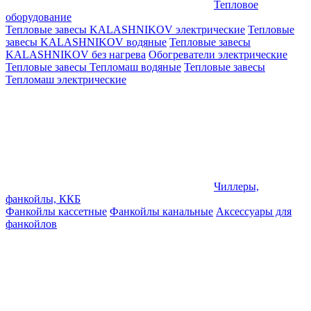
Тепловое
оборудование
Тепловые завесы KALASHNIKOV электрические
Тепловые
завесы KALASHNIKOV водяные
Тепловые завесы
KALASHNIKOV без нагрева
Обогреватели электрические
Тепловые завесы Тепломаш водяные
Тепловые завесы
Тепломаш электрические
Чиллеры,
фанкойлы, ККБ
Фанкойлы кассетные
Фанкойлы канальные
Аксессуары для
фанкойлов