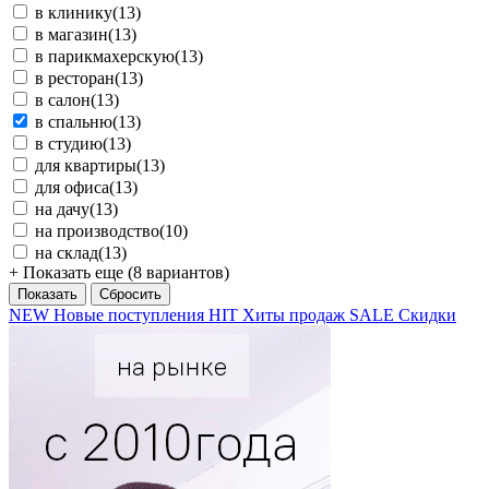
в клинику
(13)
в магазин
(13)
в парикмахерскую
(13)
в ресторан
(13)
в салон
(13)
в спальню
(13)
в студию
(13)
для квартиры
(13)
для офиса
(13)
на дачу
(13)
на производство
(10)
на склад
(13)
+ Показать еще (8 вариантов)
NEW
Новые поступления
HIT
Хиты продаж
SALE
Скидки