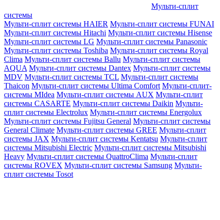
Мульти-сплит
системы
Мульти-сплит системы HAIER
Мульти-сплит системы FUNAI
Мульти-сплит системы Hitachi
Мульти-сплит системы Hisense
Мульти-сплит системы LG
Мульти-сплит системы Panasonic
Мульти-сплит системы Toshiba
Мульти-сплит системы Royal
Clima
Мульти-сплит системы Ballu
Мульти-сплит системы
AQUA
Мульти-сплит системы Dantex
Мульти-сплит системы
MDV
Мульти-сплит системы TCL
Мульти-сплит системы
Thaicon
Мульти-сплит системы Ultima Comfort
Мульти-сплит-
системы MIdea
Мульти-сплит системы AUX
Мульти-сплит
системы CASARTE
Мульти-сплит системы Daikin
Мульти-
сплит системы Electrolux
Мульти-сплит системы Energolux
Мульти-сплит системы Fujitsu General
Мульти-сплит системы
General Climate
Мульти-сплит системы GREE
Мульти-сплит
системы JAX
Мульти-сплит системы Kentatsu
Мульти-сплит
системы Mitsubishi Electric
Мульти-сплит системы Mitsubishi
Heavy
Мульти-сплит системы QuattroClima
Мульти-сплит
системы ROVEX
Мульти-сплит системы Samsung
Мульти-
сплит системы Tosot