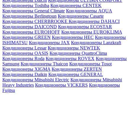
Кондиционеры Daichi
Кондиционеры ULTIMA COMFORT
Кондиционеры Toshiba
Кондиционеры CENTEK
Кондиционеры General Climate
Кондиционеры AQUA
Кондиционеры Berlingtoun
Кондиционеры Casarte
Кондиционеры CHERBROOKE
Кондиционеры DAHACI
Кондиционеры DAICOND
Кондиционеры ECOSTAR
Кондиционеры EUROHOFF
Кондиционеры EUROKLIMA
Кондиционеры GREEN
Кондиционеры HEC
Кондиционеры
ISHIMATSU
Кондиционеры JAX
Кондиционеры Lanzkraft
Кондиционеры Lessar
Кондиционеры NEWTEK
Кондиционеры OASIS
Кондиционеры QuattroClima
Кондиционеры Roda
Кондиционеры ROVEX
Кондиционеры
Samsung
Кондиционеры Thaicon
Кондиционеры Tosot
Кондиционеры XIGMA
Кондиционеры ZERTEN
Кондиционеры Daikin
Кондиционеры GENERAL
Кондиционеры Mitsubishi Electric
Кондиционеры Mitsubishi
Heavy Industries
Кондиционеры VICKERS
Кондиционеры
Fujitsu