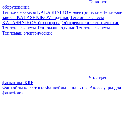
Тепловое
оборудование
Тепловые завесы KALASHNIKOV электрические
Тепловые
завесы KALASHNIKOV водяные
Тепловые завесы
KALASHNIKOV без нагрева
Обогреватели электрические
Тепловые завесы Тепломаш водяные
Тепловые завесы
Тепломаш электрические
Чиллеры,
фанкойлы, ККБ
Фанкойлы кассетные
Фанкойлы канальные
Аксессуары для
фанкойлов