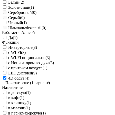
Белый
(2)
Золотистый
(1)
Серебристый
(0)
Серый
(0)
Черный
(1)
Шампань/бежевый
(0)
Работает с Алисой
Да
(1)
Функции
Инверторные
(8)
с WI-FI
(8)
с WI-FI опционально
(3)
с Ионизатором воздуха
(3)
с притоком воздуха
(1)
LED дисплей
(9)
4D обдув
(4)
+ Показать еще (1 вариант)
Назначение
в детскую
(1)
в кафе
(1)
в клинику
(1)
в магазин
(1)
в парикмахерскую
(1)