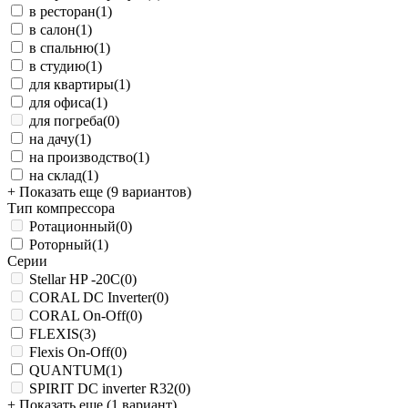
в ресторан
(1)
в салон
(1)
в спальню
(1)
в студию
(1)
для квартиры
(1)
для офиса
(1)
для погреба
(0)
на дачу
(1)
на производство
(1)
на склад
(1)
+ Показать еще (9 вариантов)
Тип компрессора
Ротационный
(0)
Роторный
(1)
Серии
Stellar HP -20С
(0)
CORAL DC Inverter
(0)
CORAL On-Off
(0)
FLEXIS
(3)
Flexis On-Off
(0)
QUANTUM
(1)
SPIRIT DC inverter R32
(0)
+ Показать еще (1 вариант)