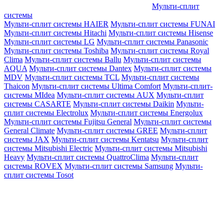
Мульти-сплит
системы
Мульти-сплит системы HAIER
Мульти-сплит системы FUNAI
Мульти-сплит системы Hitachi
Мульти-сплит системы Hisense
Мульти-сплит системы LG
Мульти-сплит системы Panasonic
Мульти-сплит системы Toshiba
Мульти-сплит системы Royal
Clima
Мульти-сплит системы Ballu
Мульти-сплит системы
AQUA
Мульти-сплит системы Dantex
Мульти-сплит системы
MDV
Мульти-сплит системы TCL
Мульти-сплит системы
Thaicon
Мульти-сплит системы Ultima Comfort
Мульти-сплит-
системы MIdea
Мульти-сплит системы AUX
Мульти-сплит
системы CASARTE
Мульти-сплит системы Daikin
Мульти-
сплит системы Electrolux
Мульти-сплит системы Energolux
Мульти-сплит системы Fujitsu General
Мульти-сплит системы
General Climate
Мульти-сплит системы GREE
Мульти-сплит
системы JAX
Мульти-сплит системы Kentatsu
Мульти-сплит
системы Mitsubishi Electric
Мульти-сплит системы Mitsubishi
Heavy
Мульти-сплит системы QuattroClima
Мульти-сплит
системы ROVEX
Мульти-сплит системы Samsung
Мульти-
сплит системы Tosot