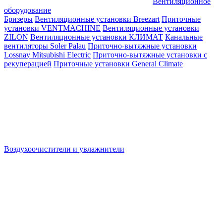
Вентиляционное
оборудование
Бризеры
Вентиляционные установки Breezart
Приточные
установки VENTMACHINE
Вентиляционные установки
ZILON
Вентиляционные установки КЛИМАТ
Канальные
вентиляторы Soler Palau
Приточно-вытяжные установки
Lossnay Mitsubishi Electric
Приточно-вытяжные установки с
рекуперацией
Приточные установки General Climate
Воздухоочистители и увлажнители