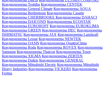
Кондиционеры Daichi
Кондиционеры ULTIMA COMFORT
Кондиционеры Toshiba
Кондиционеры CENTEK
Кондиционеры General Climate
Кондиционеры AQUA
Кондиционеры Berlingtoun
Кондиционеры Casarte
Кондиционеры CHERBROOKE
Кондиционеры DAHACI
Кондиционеры DAICOND
Кондиционеры ECOSTAR
Кондиционеры EUROHOFF
Кондиционеры EUROKLIMA
Кондиционеры GREEN
Кондиционеры HEC
Кондиционеры
ISHIMATSU
Кондиционеры JAX
Кондиционеры Lanzkraft
Кондиционеры Lessar
Кондиционеры NEWTEK
Кондиционеры OASIS
Кондиционеры QuattroClima
Кондиционеры Roda
Кондиционеры ROVEX
Кондиционеры
Samsung
Кондиционеры Thaicon
Кондиционеры Tosot
Кондиционеры XIGMA
Кондиционеры ZERTEN
Кондиционеры Daikin
Кондиционеры GENERAL
Кондиционеры Mitsubishi Electric
Кондиционеры Mitsubishi
Heavy Industries
Кондиционеры VICKERS
Кондиционеры
Fujitsu