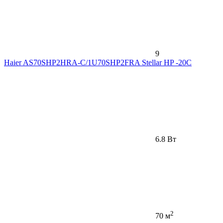
9
Haier AS70SHP2HRA-C/1U70SHP2FRA Stellar HP -20С
6.8 Вт
2
70 м