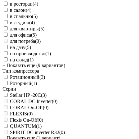
в ресторан
(4)
в салон
(4)
в спальню
(5)
в студию
(4)
для квартиры
(5)
для офиса
(5)
для погреба
(0)
на дачу
(5)
на производство
(1)
на склад
(1)
+ Показать еще (9 вариантов)
Тип компрессора
Ротационный
(3)
Роторный
(1)
Серии
Stellar HP -20С
(3)
CORAL DC Inverter
(0)
CORAL On-Off
(0)
FLEXIS
(0)
Flexis On-Off
(0)
QUANTUM
(1)
SPIRIT DC inverter R32
(0)
+ Показать еще (1 вариант)