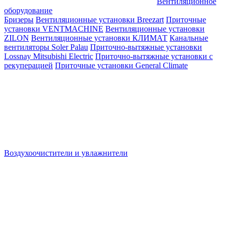
Вентиляционное
оборудование
Бризеры
Вентиляционные установки Breezart
Приточные
установки VENTMACHINE
Вентиляционные установки
ZILON
Вентиляционные установки КЛИМАТ
Канальные
вентиляторы Soler Palau
Приточно-вытяжные установки
Lossnay Mitsubishi Electric
Приточно-вытяжные установки с
рекуперацией
Приточные установки General Climate
Воздухоочистители и увлажнители