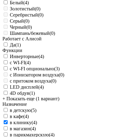
Белый
(4)
Золотистый
(0)
Серебристый
(0)
Серый
(0)
Черный
(0)
Шампань/бежевый
(0)
Работает с Алисой
Да
(1)
Функции
Инверторные
(4)
с WI-FI
(4)
с WI-FI опционально
(3)
с Ионизатором воздуха
(0)
с притоком воздуха
(0)
LED дисплей
(4)
4D обдув
(1)
+ Показать еще (1 вариант)
Назначение
в детскую
(5)
в кафе
(4)
в клинику
(4)
в магазин
(4)
в парикмахерскую
(4)