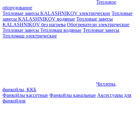
Тепловое
оборудование
Тепловые завесы KALASHNIKOV электрические
Тепловые
завесы KALASHNIKOV водяные
Тепловые завесы
KALASHNIKOV без нагрева
Обогреватели электрические
Тепловые завесы Тепломаш водяные
Тепловые завесы
Тепломаш электрические
Чиллеры,
фанкойлы, ККБ
Фанкойлы кассетные
Фанкойлы канальные
Аксессуары для
фанкойлов