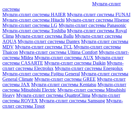
Мульти-сплит
системы
Мульти-сплит системы HAIER
Мульти-сплит системы FUNAI
Мульти-сплит системы Hitachi
Мульти-сплит системы Hisense
Мульти-сплит системы LG
Мульти-сплит системы Panasonic
Мульти-сплит системы Toshiba
Мульти-сплит системы Royal
Clima
Мульти-сплит системы Ballu
Мульти-сплит системы
AQUA
Мульти-сплит системы Dantex
Мульти-сплит системы
MDV
Мульти-сплит системы TCL
Мульти-сплит системы
Thaicon
Мульти-сплит системы Ultima Comfort
Мульти-сплит-
системы MIdea
Мульти-сплит системы AUX
Мульти-сплит
системы CASARTE
Мульти-сплит системы Daikin
Мульти-
сплит системы Electrolux
Мульти-сплит системы Energolux
Мульти-сплит системы Fujitsu General
Мульти-сплит системы
General Climate
Мульти-сплит системы GREE
Мульти-сплит
системы JAX
Мульти-сплит системы Kentatsu
Мульти-сплит
системы Mitsubishi Electric
Мульти-сплит системы Mitsubishi
Heavy
Мульти-сплит системы QuattroClima
Мульти-сплит
системы ROVEX
Мульти-сплит системы Samsung
Мульти-
сплит системы Tosot