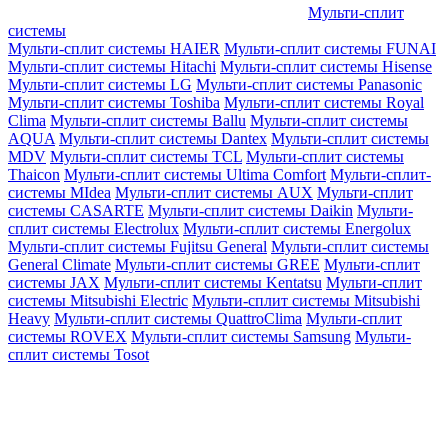
Мульти-сплит
системы
Мульти-сплит системы HAIER
Мульти-сплит системы FUNAI
Мульти-сплит системы Hitachi
Мульти-сплит системы Hisense
Мульти-сплит системы LG
Мульти-сплит системы Panasonic
Мульти-сплит системы Toshiba
Мульти-сплит системы Royal
Clima
Мульти-сплит системы Ballu
Мульти-сплит системы
AQUA
Мульти-сплит системы Dantex
Мульти-сплит системы
MDV
Мульти-сплит системы TCL
Мульти-сплит системы
Thaicon
Мульти-сплит системы Ultima Comfort
Мульти-сплит-
системы MIdea
Мульти-сплит системы AUX
Мульти-сплит
системы CASARTE
Мульти-сплит системы Daikin
Мульти-
сплит системы Electrolux
Мульти-сплит системы Energolux
Мульти-сплит системы Fujitsu General
Мульти-сплит системы
General Climate
Мульти-сплит системы GREE
Мульти-сплит
системы JAX
Мульти-сплит системы Kentatsu
Мульти-сплит
системы Mitsubishi Electric
Мульти-сплит системы Mitsubishi
Heavy
Мульти-сплит системы QuattroClima
Мульти-сплит
системы ROVEX
Мульти-сплит системы Samsung
Мульти-
сплит системы Tosot