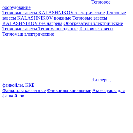
Тепловое
оборудование
Тепловые завесы KALASHNIKOV электрические
Тепловые
завесы KALASHNIKOV водяные
Тепловые завесы
KALASHNIKOV без нагрева
Обогреватели электрические
Тепловые завесы Тепломаш водяные
Тепловые завесы
Тепломаш электрические
Чиллеры,
фанкойлы, ККБ
Фанкойлы кассетные
Фанкойлы канальные
Аксессуары для
фанкойлов