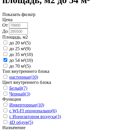
площадь, м2 до 54 м²
Показать фильтр
Цена
От
До
Площадь, м2
до 20 м²
(5)
до 25 м²
(9)
до 35 м²
(10)
до 54 м²
(10)
до 70 м²
(5)
Тип внутреннего блока
настенные
(10)
Цвет внутреннего блока
Белый
(7)
Черный
(3)
Функции
Инверторные
(10)
с WI-FI опционально
(6)
с Ионизатором воздуха
(3)
4D обдув
(5)
Назначение