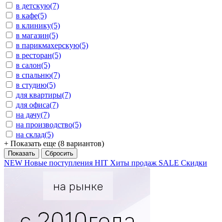
в детскую
(7)
в кафе
(5)
в клинику
(5)
в магазин
(5)
в парикмахерскую
(5)
в ресторан
(5)
в салон
(5)
в спальню
(7)
в студию
(5)
для квартиры
(7)
для офиса
(7)
на дачу
(7)
на производство
(5)
на склад
(5)
+ Показать еще (8 вариантов)
NEW
Новые поступления
HIT
Хиты продаж
SALE
Скидки