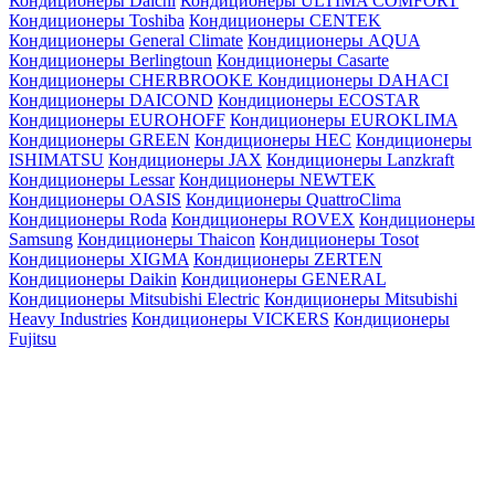
Кондиционеры Daichi
Кондиционеры ULTIMA COMFORT
Кондиционеры Toshiba
Кондиционеры CENTEK
Кондиционеры General Climate
Кондиционеры AQUA
Кондиционеры Berlingtoun
Кондиционеры Casarte
Кондиционеры CHERBROOKE
Кондиционеры DAHACI
Кондиционеры DAICOND
Кондиционеры ECOSTAR
Кондиционеры EUROHOFF
Кондиционеры EUROKLIMA
Кондиционеры GREEN
Кондиционеры HEC
Кондиционеры
ISHIMATSU
Кондиционеры JAX
Кондиционеры Lanzkraft
Кондиционеры Lessar
Кондиционеры NEWTEK
Кондиционеры OASIS
Кондиционеры QuattroClima
Кондиционеры Roda
Кондиционеры ROVEX
Кондиционеры
Samsung
Кондиционеры Thaicon
Кондиционеры Tosot
Кондиционеры XIGMA
Кондиционеры ZERTEN
Кондиционеры Daikin
Кондиционеры GENERAL
Кондиционеры Mitsubishi Electric
Кондиционеры Mitsubishi
Heavy Industries
Кондиционеры VICKERS
Кондиционеры
Fujitsu