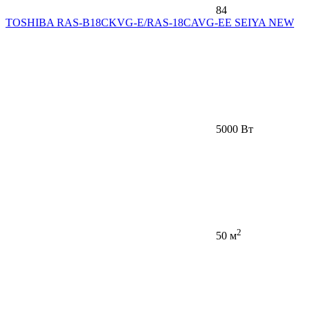
84
TOSHIBA RAS-B18CKVG-E/RAS-18CAVG-EE SEIYA NEW
5000 Вт
2
50 м