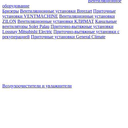
Вентиляционное
оборудование
Бризеры
Вентиляционные установки Breezart
Приточные
установки VENTMACHINE
Вентиляционные установки
ZILON
Вентиляционные установки КЛИМАТ
Канальные
вентиляторы Soler Palau
Приточно-вытяжные установки
Lossnay Mitsubishi Electric
Приточно-вытяжные установки с
рекуперацией
Приточные установки General Climate
Воздухоочистители и увлажнители